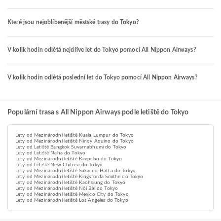
Které jsou nejoblíbenější městské trasy do Tokyo?
V kolik hodin odlétá nejdříve let do Tokyo pomocí All Nippon Airways?
V kolik hodin odlétá poslední let do Tokyo pomocí All Nippon Airways?
Populární trasa s All Nippon Airways podle letiště do Tokyo
Lety od Mezinárodní letiště Kuala Lumpur do Tokyo
Lety od Mezinárodní letiště Ninoy Aquino do Tokyo
Lety od Letiště Bangkok Suvarnabhumi do Tokyo
Lety od Letiště Naha do Tokyo
Lety od Mezinárodní letiště Kimpcho do Tokyo
Lety od Letiště New Chitose do Tokyo
Lety od Mezinárodní letiště Sukarno-Hatta do Tokyo
Lety od Mezinárodní letiště Kingsforda Smithe do Tokyo
Lety od Mezinárodní letiště Kaohsiung do Tokyo
Lety od Mezinárodní letiště Nội Bài do Tokyo
Lety od Mezinárodní letiště Mexico City do Tokyo
Lety od Mezinárodní letiště Los Angeles do Tokyo