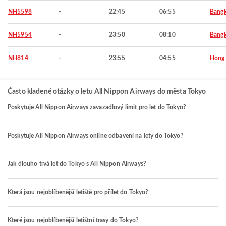
NH5598
-
22:45
06:55
Bang
NH5954
-
23:50
08:10
Bang
NH814
-
23:55
04:55
Hong
Často kladené otázky o letu All Nippon Airways do města Tokyo
Poskytuje All Nippon Airways zavazadlový limit pro let do Tokyo?
Poskytuje All Nippon Airways online odbavení na lety do Tokyo?
Jak dlouho trvá let do Tokyo s All Nippon Airways?
Která jsou nejoblíbenější letiště pro přílet do Tokyo?
Které jsou nejoblíbenější letištní trasy do Tokyo?