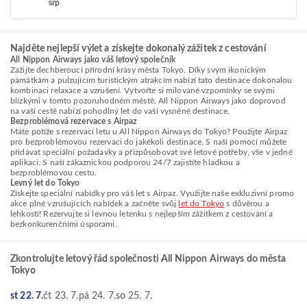
srp
Najděte nejlepší výlet a získejte dokonalý zážitek z cestování
All Nippon Airways jako váš letový společník
Zažijte dechberoucí přírodní krásy města Tokyo. Díky svým ikonickým
památkám a pulzujícím turistickým atrakcím nabízí tato destinace dokonalou
kombinaci relaxace a vzrušení. Vytvořte si milované vzpomínky se svými
blízkými v tomto pozoruhodném městě. All Nippon Airways jako doprovod
na vaší cestě nabízí pohodlný let do vaší vysněné destinace.
Bezproblémová rezervace s Airpaz
Máte potíže s rezervací letu u All Nippon Airways do Tokyo? Použijte Airpaz
pro bezproblémovou rezervaci do jakékoli destinace. S naší pomocí můžete
přidávat speciální požadavky a přizpůsobovat své letové potřeby, vše v jedné
aplikaci. S naší zákaznickou podporou 24/7 zajistíte hladkou a
bezproblémovou cestu.
Levný let do Tokyo
Získejte speciální nabídky pro váš let s Airpaz. Využijte naše exkluzivní promo
akce plné vzrušujících nabídek a začněte svůj
let do Tokyo
s důvěrou a
lehkostí! Rezervujte si levnou letenku s nejlepším zážitkem z cestování a
bezkonkurenčními úsporami.
Zkontrolujte letový řád společnosti All Nippon Airways do města
Tokyo
st 22. 7.
čt 23. 7.
pá 24. 7.
so 25. 7.