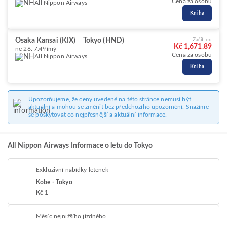
Cena za osobu
All Nippon Airways
Kniha
Osaka Kansai (KIX)
Tokyo (HND)
Začít od
Kč 1,671.89
ne 26. 7.
Přímý
Cena za osobu
All Nippon Airways
Kniha
Upozorňujeme, že ceny uvedené na této stránce nemusí být
aktuální a mohou se změnit bez předchozího upozornění. Snažíme
se poskytovat co nejpřesnější a aktuální informace.
All Nippon Airways Informace o letu do Tokyo
Exkluzivní nabídky letenek
Kobe - Tokyo
Kč 1
Měsíc nejnižšího jízdného