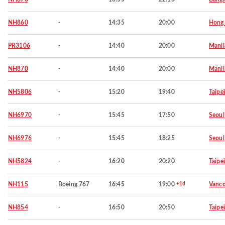
NH860
-
14:35
20:00
Hong
PR3106
-
14:40
20:00
Manil
NH870
-
14:40
20:00
Manil
NH5806
-
15:20
19:40
Taipei
NH6970
-
15:45
17:50
Seoul
NH6976
-
15:45
18:25
Seoul
NH5824
-
16:20
20:20
Taipei
NH115
Boeing 767
16:45
19:00
+1d
Vanco
NH854
-
16:50
20:50
Taipei