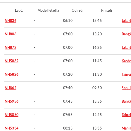
Let č.
Model letadla
Odjíždí
Přijíždí
NH836
-
06:10
15:45
Jakar
NH806
-
07:00
15:20
Bang
NH872
-
07:00
16:25
Jakar
NH5832
-
07:00
11:45
Kaohs
NH5826
-
07:20
11:30
Taipei
NH862
-
07:40
09:50
Seoul
NH5956
-
07:45
15:55
Bang
NH5850
-
07:55
12:25
Taipei
NH5334
-
08:15
13:35
Manil