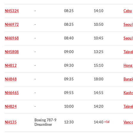
NH5324
-
08:25
14:10
Cebu
NH6972
-
08:25
10:50
Seoul
NH6968
-
08:40
10:45
Seoul
NH5808
-
09:00
13:25
Taipei
NH812
-
09:30
15:10
Hong
NH848
-
09:35
18:00
Bang
NH6465
-
09:55
14:55
Kaohs
NH824
-
10:00
14:20
Taipei
Boeing 787-9
NH135
12:30
14:40
+1d
Vanco
Dreamliner