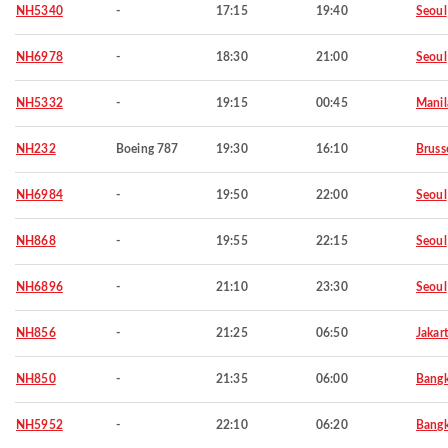
NH5340
-
17:15
19:40
Seoul
NH6978
-
18:30
21:00
Seoul
NH5332
-
19:15
00:45
Manil
NH232
Boeing 787
19:30
16:10
Bruss
NH6984
-
19:50
22:00
Seoul
NH868
-
19:55
22:15
Seoul
NH6896
-
21:10
23:30
Seoul
NH856
-
21:25
06:50
Jakar
NH850
-
21:35
06:00
Bang
NH5952
-
22:10
06:20
Bang