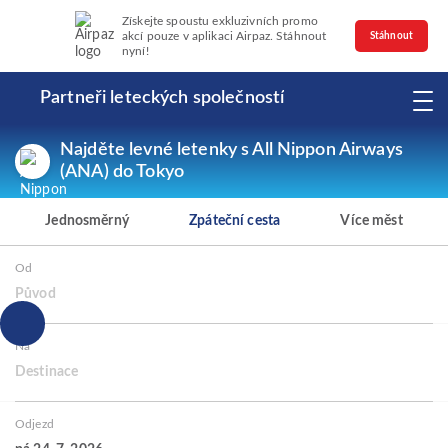
Získejte spoustu exkluzivních promo
akcí pouze v aplikaci Airpaz. Stáhnout
Stáhnout
nyní!
Partneři leteckých společností
Najděte levné letenky s All Nippon Airways
(ANA) do Tokyo
Jednosměrný
Zpáteční cesta
Více měst
Od
Původ
Na
Destinace
Odjezd