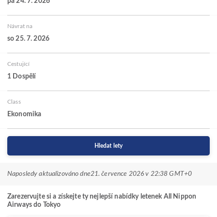
pá 24. 7. 2026
Návrat na
so 25. 7. 2026
Cestující
1 Dospělí
Class
Ekonomika
Hledat lety
Naposledy aktualizováno dne
21. července 2026 v 22:38 GMT+0
Zarezervujte si a získejte ty nejlepší nabídky letenek All Nippon
Airways do Tokyo