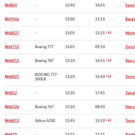
NH864
-
12:40
14:55
Seoul
NH5966
-
13:00
21:10
Bang
NH6827
-
13:05
15:25
+1d
Montr
NH6752
Boeing 777
13:05
09:10
Zuric
NH6815
Boeing 787
13:10
14:55
+1d
Vanco
BOEING 777-
NH6821
13:20
15:40
+1d
Toron
300ER
NH852
-
13:30
17:45
Taipei
NH6326
Boeing 767
13:30
08:50
Vienn
NH6813
Airbus A330
13:45
15:50
+1d
Toron
NH878
-
13:55
22:15
Bang