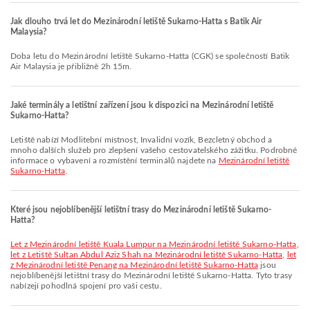
Jak dlouho trvá let do Mezinárodní letiště Sukarno-Hatta s Batik Air
Malaysia?
Doba letu do Mezinárodní letiště Sukarno-Hatta (CGK) se společností Batik
Air Malaysia je přibližně 2h 15m.
Jaké terminály a letištní zařízení jsou k dispozici na Mezinárodní letiště
Sukarno-Hatta?
Letiště nabízí Modlitební místnost, Invalidní vozík, Bezcletný obchod a
mnoho dalších služeb pro zlepšení vašeho cestovatelského zážitku. Podrobné
informace o vybavení a rozmístění terminálů najdete na
Mezinárodní letiště
Sukarno-Hatta
.
Které jsou nejoblíbenější letištní trasy do Mezinárodní letiště Sukarno-
Hatta?
let z Mezinárodní letiště Kuala Lumpur na Mezinárodní letiště Sukarno-Hatta
,
let z Letiště Sultan Abdul Aziz Shah na Mezinárodní letiště Sukarno-Hatta
,
let
z Mezinárodní letiště Penang na Mezinárodní letiště Sukarno-Hatta
jsou
nejoblíbenější letištní trasy do Mezinárodní letiště Sukarno-Hatta. Tyto trasy
nabízejí pohodlná spojení pro vaši cestu.