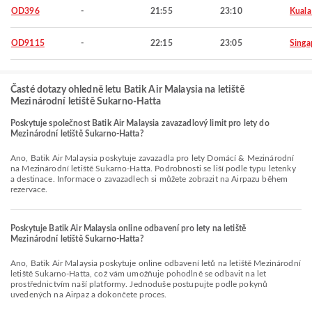
OD396
-
21:55
23:10
Kuala
OD9115
-
22:15
23:05
Singa
Časté dotazy ohledně letu Batik Air Malaysia na letiště
Mezinárodní letiště Sukarno-Hatta
Poskytuje společnost Batik Air Malaysia zavazadlový limit pro lety do
Mezinárodní letiště Sukarno-Hatta?
Ano, Batik Air Malaysia poskytuje zavazadla pro lety Domácí & Mezinárodní
na Mezinárodní letiště Sukarno-Hatta. Podrobnosti se liší podle typu letenky
a destinace. Informace o zavazadlech si můžete zobrazit na Airpazu během
rezervace.
Poskytuje Batik Air Malaysia online odbavení pro lety na letiště
Mezinárodní letiště Sukarno-Hatta?
Ano, Batik Air Malaysia poskytuje online odbavení letů na letiště Mezinárodní
letiště Sukarno-Hatta, což vám umožňuje pohodlně se odbavit na let
prostřednictvím naší platformy. Jednoduše postupujte podle pokynů
uvedených na Airpaz a dokončete proces.