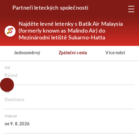
Partneři leteckých společností
Najděte levné letenky s Batik Air Malaysia
(formerly known as Malindo Air) do
Mezinárodní letiště Sukarno-Hatta
Jednosměrný
Zpáteční cesta
Více měst
Od
Původ
Na
Destinace
Odjezd
ne 9. 8. 2026