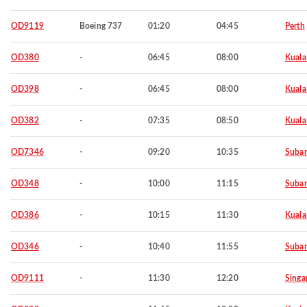
OD9119
Boeing 737
01:20
04:45
Perth
OD380
-
06:45
08:00
Kuala
OD398
-
06:45
08:00
Kuala
OD382
-
07:35
08:50
Kuala
OD7346
-
09:20
10:35
Suba
OD348
-
10:00
11:15
Suba
OD386
-
10:15
11:30
Kuala
OD346
-
10:40
11:55
Suba
OD9111
-
11:30
12:20
Singa