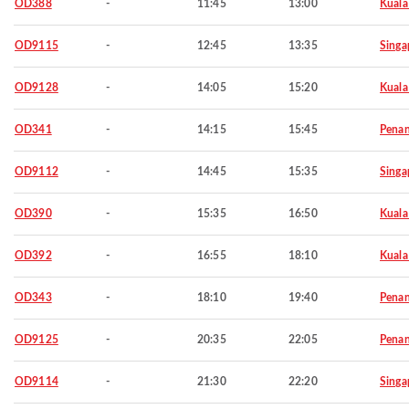
OD388
-
11:45
13:00
Kuala
OD9115
-
12:45
13:35
Singa
OD9128
-
14:05
15:20
Kuala
OD341
-
14:15
15:45
Pena
OD9112
-
14:45
15:35
Singa
OD390
-
15:35
16:50
Kuala
OD392
-
16:55
18:10
Kuala
OD343
-
18:10
19:40
Pena
OD9125
-
20:35
22:05
Pena
OD9114
-
21:30
22:20
Singa