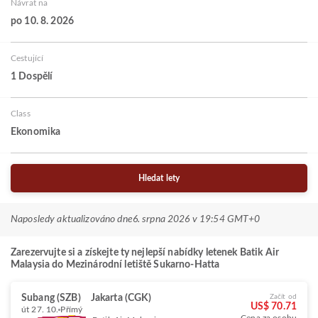
Návrat na
po 10. 8. 2026
Cestující
1 Dospělí
Class
Ekonomika
Hledat lety
Naposledy aktualizováno dne
6. srpna 2026 v 19:54 GMT+0
Zarezervujte si a získejte ty nejlepší nabídky letenek Batik Air
Malaysia do Mezinárodní letiště Sukarno-Hatta
Subang (SZB)
Jakarta (CGK)
Začít od
US$ 70.71
út 27. 10.
Přímý