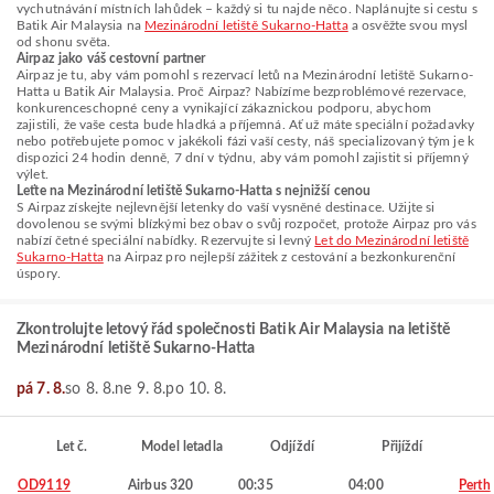
vychutnávání místních lahůdek – každý si tu najde něco. Naplánujte si cestu s
Batik Air Malaysia na
Mezinárodní letiště Sukarno-Hatta
a osvěžte svou mysl
od shonu světa.
Airpaz jako váš cestovní partner
Airpaz je tu, aby vám pomohl s rezervací letů na Mezinárodní letiště Sukarno-
Hatta u Batik Air Malaysia. Proč Airpaz? Nabízíme bezproblémové rezervace,
konkurenceschopné ceny a vynikající zákaznickou podporu, abychom
zajistili, že vaše cesta bude hladká a příjemná. Ať už máte speciální požadavky
nebo potřebujete pomoc v jakékoli fázi vaší cesty, náš specializovaný tým je k
dispozici 24 hodin denně, 7 dní v týdnu, aby vám pomohl zajistit si příjemný
výlet.
Leťte na Mezinárodní letiště Sukarno-Hatta s nejnižší cenou
S Airpaz získejte nejlevnější letenky do vaší vysněné destinace. Užijte si
dovolenou se svými blízkými bez obav o svůj rozpočet, protože Airpaz pro vás
nabízí četné speciální nabídky. Rezervujte si levný
Let do Mezinárodní letiště
Sukarno-Hatta
na Airpaz pro nejlepší zážitek z cestování a bezkonkurenční
úspory.
Zkontrolujte letový řád společnosti Batik Air Malaysia na letiště
Mezinárodní letiště Sukarno-Hatta
pá 7. 8.
so 8. 8.
ne 9. 8.
po 10. 8.
Let č.
Model letadla
Odjíždí
Přijíždí
OD9119
Airbus 320
00:35
04:00
Perth