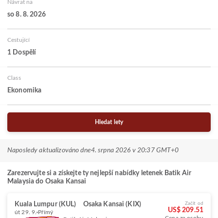
Návrat na
so 8. 8. 2026
Cestující
1 Dospělí
Class
Ekonomika
Hledat lety
Naposledy aktualizováno dne
4. srpna 2026 v 20:37 GMT+0
Zarezervujte si a získejte ty nejlepší nabídky letenek Batik Air
Malaysia do Osaka Kansai
Kuala Lumpur (KUL)
Osaka Kansai (KIX)
Začít od
US$ 209.51
út 29. 9.
Přímý