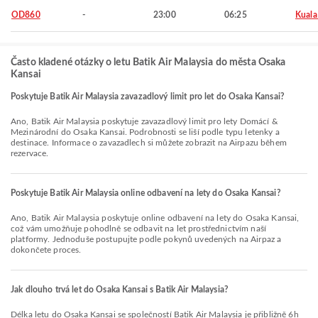
OD860
-
23:00
06:25
Kuala
Často kladené otázky o letu Batik Air Malaysia do města Osaka
Kansai
Poskytuje Batik Air Malaysia zavazadlový limit pro let do Osaka Kansai?
Ano, Batik Air Malaysia poskytuje zavazadlový limit pro lety Domácí &
Mezinárodní do Osaka Kansai. Podrobnosti se liší podle typu letenky a
destinace. Informace o zavazadlech si můžete zobrazit na Airpazu během
rezervace.
Poskytuje Batik Air Malaysia online odbavení na lety do Osaka Kansai?
Ano, Batik Air Malaysia poskytuje online odbavení na lety do Osaka Kansai,
což vám umožňuje pohodlně se odbavit na let prostřednictvím naší
platformy. Jednoduše postupujte podle pokynů uvedených na Airpaz a
dokončete proces.
Jak dlouho trvá let do Osaka Kansai s Batik Air Malaysia?
Délka letu do Osaka Kansai se společností Batik Air Malaysia je přibližně 6h