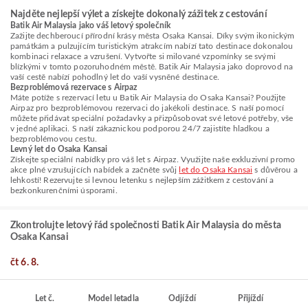
Najděte nejlepší výlet a získejte dokonalý zážitek z cestování
Batik Air Malaysia jako váš letový společník
Zažijte dechberoucí přírodní krásy města Osaka Kansai. Díky svým ikonickým
památkám a pulzujícím turistickým atrakcím nabízí tato destinace dokonalou
kombinaci relaxace a vzrušení. Vytvořte si milované vzpomínky se svými
blízkými v tomto pozoruhodném městě. Batik Air Malaysia jako doprovod na
vaší cestě nabízí pohodlný let do vaší vysněné destinace.
Bezproblémová rezervace s Airpaz
Máte potíže s rezervací letu u Batik Air Malaysia do Osaka Kansai? Použijte
Airpaz pro bezproblémovou rezervaci do jakékoli destinace. S naší pomocí
můžete přidávat speciální požadavky a přizpůsobovat své letové potřeby, vše
v jedné aplikaci. S naší zákaznickou podporou 24/7 zajistíte hladkou a
bezproblémovou cestu.
Levný let do Osaka Kansai
Získejte speciální nabídky pro váš let s Airpaz. Využijte naše exkluzivní promo
akce plné vzrušujících nabídek a začněte svůj
let do Osaka Kansai
s důvěrou a
lehkostí! Rezervujte si levnou letenku s nejlepším zážitkem z cestování a
bezkonkurenčními úsporami.
Zkontrolujte letový řád společnosti Batik Air Malaysia do města
Osaka Kansai
čt 6. 8.
Let č.
Model letadla
Odjíždí
Přijíždí