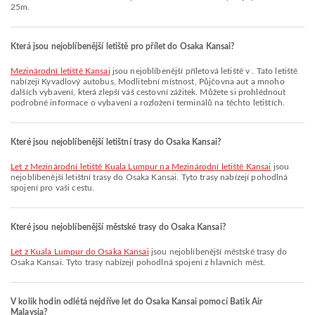
25m.
Která jsou nejoblíbenější letiště pro přílet do Osaka Kansai?
Mezinárodní letiště Kansai
jsou nejoblíbenější příletová letiště v . Tato letiště
nabízejí Kyvadlový autobus, Modlitební místnost, Půjčovna aut a mnoho
dalších vybavení, která zlepší váš cestovní zážitek. Můžete si prohlédnout
podrobné informace o vybavení a rozložení terminálů na těchto letištích.
Které jsou nejoblíbenější letištní trasy do Osaka Kansai?
let z Mezinárodní letiště Kuala Lumpur na Mezinárodní letiště Kansai
jsou
nejoblíbenější letištní trasy do Osaka Kansai. Tyto trasy nabízejí pohodlná
spojení pro vaši cestu.
Které jsou nejoblíbenější městské trasy do Osaka Kansai?
let z Kuala Lumpur do Osaka Kansai
jsou nejoblíbenější městské trasy do
Osaka Kansai. Tyto trasy nabízejí pohodlná spojení z hlavních měst.
V kolik hodin odlétá nejdříve let do Osaka Kansai pomocí Batik Air
Malaysia?