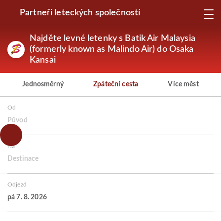
Partneři leteckých společností
Najděte levné letenky s Batik Air Malaysia
(formerly known as Malindo Air) do Osaka
Kansai
Jednosměrný
Zpáteční cesta
Více měst
Od
Původ
Na
Destinace
Odjezd
pá 7. 8. 2026