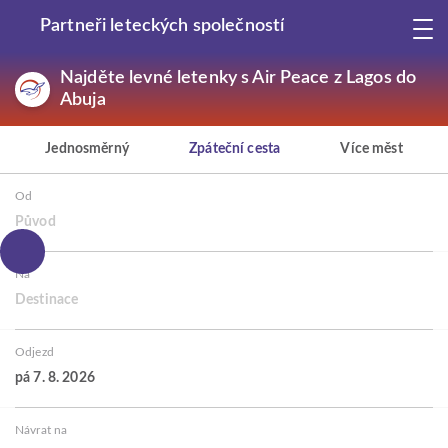
Partneři leteckých společností
Najděte levné letenky s Air Peace z Lagos do
Abuja
Jednosměrný
Zpáteční cesta
Více měst
Od
Původ
Na
Destinace
Odjezd
pá 7. 8. 2026
Návrat na