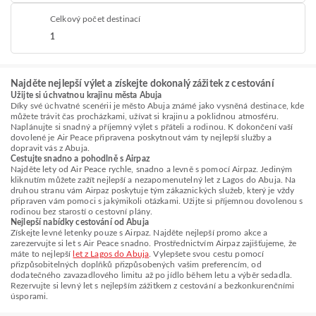
Celkový počet destinací
1
Najděte nejlepší výlet a získejte dokonalý zážitek z cestování
Užijte si úchvatnou krajinu města Abuja
Díky své úchvatné scenérii je město Abuja známé jako vysněná destinace, kde
můžete trávit čas procházkami, užívat si krajinu a poklidnou atmosféru.
Naplánujte si snadný a příjemný výlet s přáteli a rodinou. K dokončení vaší
dovolené je Air Peace připravena poskytnout vám ty nejlepší služby a
dopravit vás z Abuja.
Cestujte snadno a pohodlně s Airpaz
Najděte lety od Air Peace rychle, snadno a levně s pomocí Airpaz. Jediným
kliknutím můžete zažít nejlepší a nezapomenutelný let z Lagos do Abuja. Na
druhou stranu vám Airpaz poskytuje tým zákaznických služeb, který je vždy
připraven vám pomoci s jakýmikoli otázkami. Užijte si příjemnou dovolenou s
rodinou bez starostí o cestovní plány.
Nejlepší nabídky cestování od Abuja
Získejte levné letenky pouze s Airpaz. Najděte nejlepší promo akce a
zarezervujte si let s Air Peace snadno. Prostřednictvím Airpaz zajišťujeme, že
máte to nejlepší
let z Lagos do Abuja
. Vylepšete svou cestu pomocí
přizpůsobitelných doplňků přizpůsobených vašim preferencím, od
dodatečného zavazadlového limitu až po jídlo během letu a výběr sedadla.
Rezervujte si levný let s nejlepším zážitkem z cestování a bezkonkurenčními
úsporami.