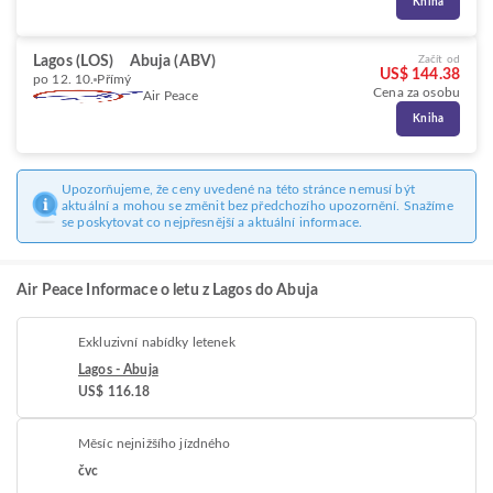
Kniha
Lagos (LOS)
Abuja (ABV)
Začít od
US$ 144.38
po 12. 10.
Přímý
Cena za osobu
Air Peace
Kniha
Upozorňujeme, že ceny uvedené na této stránce nemusí být
aktuální a mohou se změnit bez předchozího upozornění. Snažíme
se poskytovat co nejpřesnější a aktuální informace.
Air Peace Informace o letu z Lagos do Abuja
Exkluzivní nabídky letenek
Lagos - Abuja
US$ 116.18
Měsíc nejnižšího jízdného
čvc