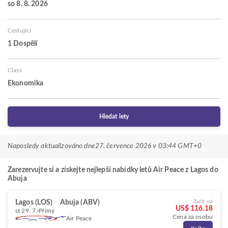
so 8. 8. 2026
Cestující
1 Dospělí
Class
Ekonomika
Hledat lety
Naposledy aktualizováno dne
27. července 2026 v 03:44 GMT+0
Zarezervujte si a získejte nejlepší nabídky letů Air Peace z Lagos do
Abuja
Lagos (LOS)
Abuja (ABV)
Začít od
US$ 116.18
st 29. 7.
Přímý
Cena za osobu
Air Peace