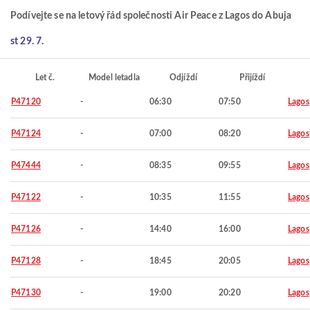
Podívejte se na letový řád společnosti Air Peace z Lagos do Abuja
st 29. 7.
Let č.
Model letadla
Odjíždí
Přijíždí
P47120
-
06:30
07:50
Lagos
P47124
-
07:00
08:20
Lagos
P47444
-
08:35
09:55
Lagos
P47122
-
10:35
11:55
Lagos
P47126
-
14:40
16:00
Lagos
P47128
-
18:45
20:05
Lagos
P47130
-
19:00
20:20
Lagos