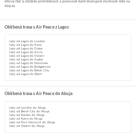
letový řád si můžete prohlédnout a porovnat další dostupné možnosti letů na
Airpaz.
Oblíbená trasa s Air Peace z Lagos
Lety od Lagos do London
Lety od Lagos do Kano
Lety od Lagos do Dakar
Lety od Lagos do Accra
Lety od Lagos do Owerri
Lety od Lagos do Asaba
Lety od Lagos do Monrovia
Lety od Lagos do Bridgetown
Lety od Lagos do Benin City
Lety od Lagos do Warri
Oblíbená trasa s Air Peace do Abuja
Lety od London do Abuja
Lety od Benin City do Abuja
Lety od Ibadan do Abuja
Lety od Kano do Abuja
Lety od Port Harcourt do Abuja
Lety od Owerri do Abuja