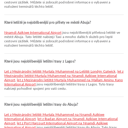
cestovní zážitek. Můžete si zobrazit podrobné informace o vybavení a
rozložení terminálů těchto letišť.
Které letiště je nejoblíbenější pro přílety ve městě Abuja?
Nnamdi Azikiwe International Airport
jsou nejoblíbenější příletová letiště ve
městě Abuja. Tato letiště nabízejí Taxi a mnoho dalších služeb pro lepší
cestovní zážitek. Můžete si zobrazit podrobné informace o vybavení a
rozložení terminálů těchto letišť.
Které jsou nejoblíbenější letištní trasy z Lagos?
let z Mezinárodní letiště Murtala Muhammed na Letiště Londýn Gatwick
,
let z
Mezinárodní letiště Murtala Muhammed na Nnamdi Azikiwe International
Airport
,
let z Mezinárodní letiště Murtala Muhammed na Mallam Aminu Kano
International Airport
jsou nejoblíbenější letištní trasy z Lagos. Tyto trasy
nabízejí pohodlné spojení pro vaši cestu.
Které jsou nejoblíbenější letištní trasy do Abuja?
let z Mezinárodní letiště Murtala Muhammed na Nnamdi Azikiwe
International Airport
,
let z Ibadan Airport na Nnamdi Azikiwe International
Airport
,
let z Port Harcourt International Airport na Nnamdi Azikiwe
International Airport
jsou nejoblíbenější letištní trasy do Abuja. Tyto trasy