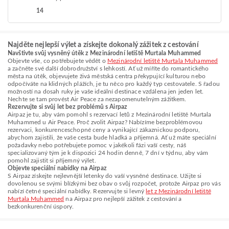
14
Najděte nejlepší výlet a získejte dokonalý zážitek z cestování
Navštivte svůj vysněný útěk z Mezinárodní letiště Murtala Muhammed
Objevte vše, co potřebujete vědět o
Mezinárodní letiště Murtala Muhammed
a začněte své další dobrodružství s lehkostí. Ať už míříte do romantického
města na útěk, objevujete živá městská centra překypující kulturou nebo
odpočíváte na klidných plážích, je tu něco pro každý typ cestovatele. S řadou
možností na dosah ruky je vaše ideální destinace vzdálena jen jeden let.
Nechte se tam provést Air Peace za nezapomenutelným zážitkem.
Rezervujte si svůj let bez problémů s Airpaz
Airpaz je tu, aby vám pomohl s rezervací letů z Mezinárodní letiště Murtala
Muhammed u Air Peace. Proč zvolit Airpaz? Nabízíme bezproblémovou
rezervaci, konkurenceschopné ceny a vynikající zákaznickou podporu,
abychom zajistili, že vaše cesta bude hladká a příjemná. Ať už máte speciální
požadavky nebo potřebujete pomoc v jakékoli fázi vaší cesty, náš
specializovaný tým je k dispozici 24 hodin denně, 7 dní v týdnu, aby vám
pomohl zajistit si příjemný výlet.
Objevte speciální nabídky na Airpaz
S Airpaz získejte nejlevnější letenky do vaší vysněné destinace. Užijte si
dovolenou se svými blízkými bez obav o svůj rozpočet, protože Airpaz pro vás
nabízí četné speciální nabídky. Rezervujte si levný
let z Mezinárodní letiště
Murtala Muhammed
na Airpaz pro nejlepší zážitek z cestování a
bezkonkurenční úspory.