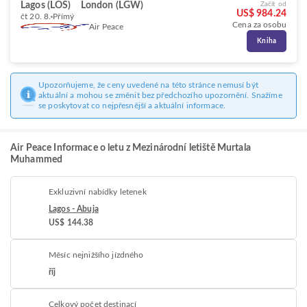
Lagos (LOS)
London (LGW)
Začít od
US$ 984.24
čt 20. 8.
Přímý
Cena za osobu
Air Peace
Kniha
Upozorňujeme, že ceny uvedené na této stránce nemusí být
aktuální a mohou se změnit bez předchozího upozornění. Snažíme
se poskytovat co nejpřesnější a aktuální informace.
Air Peace Informace o letu z Mezinárodní letiště Murtala
Muhammed
Exkluzivní nabídky letenek
Lagos - Abuja
US$ 144.38
Měsíc nejnižšího jízdného
říj
Celkový počet destinací