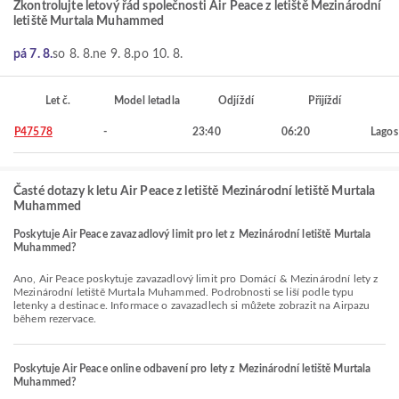
Zkontrolujte letový řád společnosti Air Peace z letiště Mezinárodní
letiště Murtala Muhammed
pá 7. 8.
so 8. 8.
ne 9. 8.
po 10. 8.
Let č.
Model letadla
Odjíždí
Přijíždí
P47578
-
23:40
06:20
Lagos
Časté dotazy k letu Air Peace z letiště Mezinárodní letiště Murtala
Muhammed
Poskytuje Air Peace zavazadlový limit pro let z Mezinárodní letiště Murtala
Muhammed?
Ano, Air Peace poskytuje zavazadlový limit pro Domácí & Mezinárodní lety z
Mezinárodní letiště Murtala Muhammed. Podrobnosti se liší podle typu
letenky a destinace. Informace o zavazadlech si můžete zobrazit na Airpazu
během rezervace.
Poskytuje Air Peace online odbavení pro lety z Mezinárodní letiště Murtala
Muhammed?