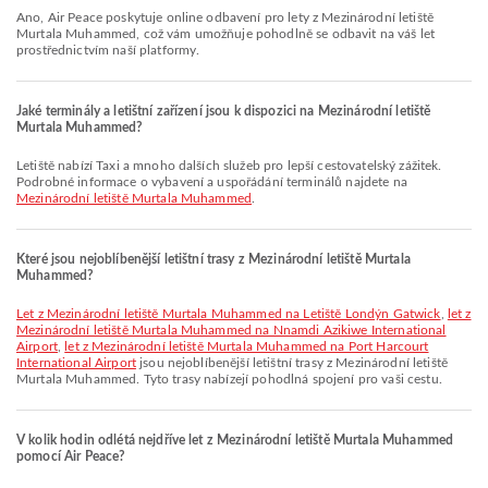
Ano, Air Peace poskytuje online odbavení pro lety z Mezinárodní letiště
Murtala Muhammed, což vám umožňuje pohodlně se odbavit na váš let
prostřednictvím naší platformy.
Jaké terminály a letištní zařízení jsou k dispozici na Mezinárodní letiště
Murtala Muhammed?
Letiště nabízí Taxi a mnoho dalších služeb pro lepší cestovatelský zážitek.
Podrobné informace o vybavení a uspořádání terminálů najdete na
Mezinárodní letiště Murtala Muhammed
.
Které jsou nejoblíbenější letištní trasy z Mezinárodní letiště Murtala
Muhammed?
let z Mezinárodní letiště Murtala Muhammed na Letiště Londýn Gatwick
,
let z
Mezinárodní letiště Murtala Muhammed na Nnamdi Azikiwe International
Airport
,
let z Mezinárodní letiště Murtala Muhammed na Port Harcourt
International Airport
jsou nejoblíbenější letištní trasy z Mezinárodní letiště
Murtala Muhammed. Tyto trasy nabízejí pohodlná spojení pro vaši cestu.
V kolik hodin odlétá nejdříve let z Mezinárodní letiště Murtala Muhammed
pomocí Air Peace?