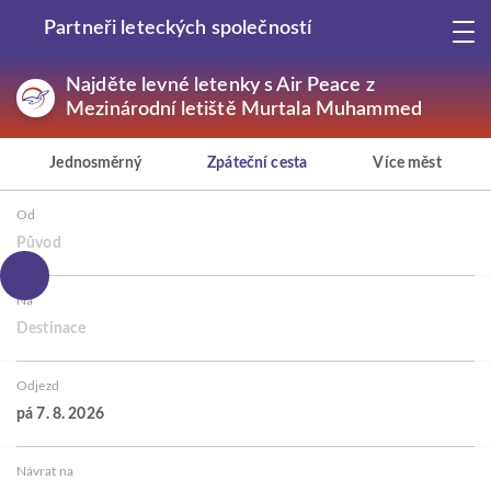
Partneři leteckých společností
Najděte levné letenky s Air Peace z
Mezinárodní letiště Murtala Muhammed
Jednosměrný
Zpáteční cesta
Více měst
Od
Původ
Na
Destinace
Odjezd
pá 7. 8. 2026
Návrat na