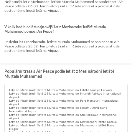
Nejčasnější let z Mezinárodní letiště Murtala Muhammed se společností Air
Peace odlétá v 06:00. Tento letový řád si můžete zobrazit a porovnat další
dostupné možnosti letů na Airpazu.
V kolik hodin odlétá nejnovější let z Mezinárodní letiště Murtala
Muhammed pomocí Air Peace?
Poslední let z Mezinárodní letiště Murtala Muhammed se společností Air
Peace odlétá v 23:59. Tento letový řád si můžete zobrazit a porovnat další
dostupné možnosti letů na Airpazu.
Populární trasa s Air Peace podle letišť z Mezinárodní letiště
Murtala Muhammed
Lety od Mezinárodní letiště Murtala Muhammed do Letiště Londýn Gatwick
Lety od Mezinárodní letiště Murtala Muhammed do Nnamdi Azikiwe International
Airport
Lety od Mezinárodní letiště Murtala Muhammed do Port Harcourt International
Airport
Lety od Mezinárodní letiště Murtala Muhammed do Mallam Aminu Kano
International Airport
Lety od Mezinárodní letiště Murtala Muhammed do Sam Mbakwe International
Airport
Lety od Mezinárodní letiště Murtala Muhammed do Mezinárodní letiště Kotoka
Lety od Mezinárodní letiště Murtala Muhammed do Mezinárodní letiště Blaise
Diagne