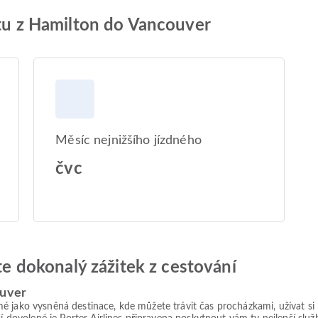
etu z Hamilton do Vancouver
Měsíc nejnižšího jízdného
čvc
jte dokonalý zážitek z cestování
ouver
 jako vysněná destinace, kde můžete trávit čas procházkami, užívat si 