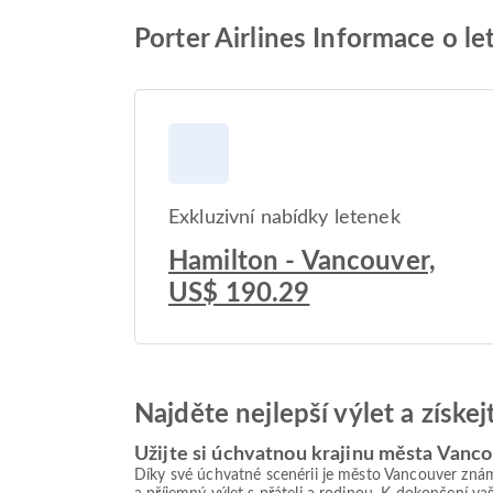
Porter Airlines Informace o l
Exkluzivní nabídky letenek
Hamilton - Vancouver,
US$ 190.29
Najděte nejlepší výlet a získe
Užijte si úchvatnou krajinu města Vanc
Díky své úchvatné scenérii je město Vancouver známé