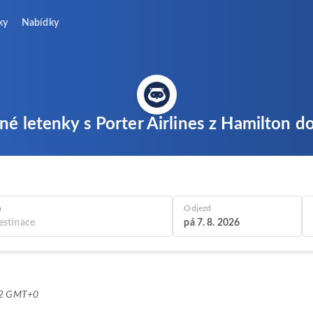
ky
Nabídky
né letenky s Porter Airlines z Hamilton 
a
Odjezd
pá 7. 8. 2026
:52 GMT+0