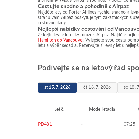
a příjemný výlet s přáteli a rodinou. K dokončení va
Cestujte snadno a pohodlně s Airpaz
Najděte lety od Porter Airlines rychle, snadno a le
stranu vám Airpaz poskytuje tým zákaznických služeb
cestovní plány.
Nejlepší nabídky cestování od Vancouv
Získejte levné letenky pouze s Airpaz. Najděte nejlep
Hamilton do Vancouver
. Vylepšete svou cestu pomo
letu a výběr sedadla. Rezervujte si levný let s nejl
Podívejte se na letový řád sp
st 15. 7. 2026
čt 16. 7. 2026
so 18. 
Let č.
Model letadla
PD481
-
07:25