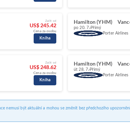
Začít od
Hamilton (YHM)
Vanc
US$ 245.42
po 20. 7.
Přímý
Cena za osobu
Porter Airlines
Kniha
Začít od
Hamilton (YHM)
Vanc
US$ 248.62
út 28. 7.
Přímý
Cena za osobu
Porter Airlines
Kniha
nce nemusí být aktuální a mohou se změnit bez předchozího upozornění