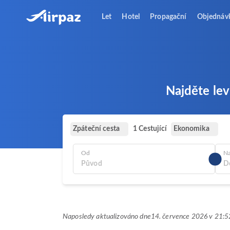
Let
Hotel
Propagační
Objednáv
Najděte lev
Zpáteční cesta
Ekonomika
1 Cestující
Od
N
Naposledy aktualizováno dne
14. července 2026 v 21