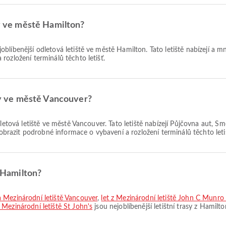
ty ve městě Hamilton?
oblíbenější odletová letiště ve městě Hamilton. Tato letiště nabízejí a m
rozložení terminálů těchto letišť.
ety ve městě Vancouver?
říletová letiště ve městě Vancouver. Tato letiště nabízejí Půjčovna aut
zobrazit podrobné informace o vybavení a rozložení terminálů těchto leti
z Hamilton?
a Mezinárodní letiště Vancouver
,
let z Mezinárodní letiště John C Munro 
Mezinárodní letiště St John's
jsou nejoblíbenější letištní trasy z Hamilt