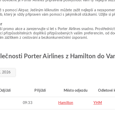
ší dovolené je Porter Airlines připravena poskytnout vám ty nejlepší služ
vně s pomocí Airpaz. Jediným kliknutím můžete zažít nejlepší a nezapom
, který je vždy připraven vám pomoci s jakýmikoli otázkami. Užijte si 
er
ší promo akce a zarezervujte si let s Porter Airlines snadno. Prostřednic
cí přizpůsobitelných doplňků přizpůsobených vašim preferencím, od do
epším zážitkem z cestování a bezkonkurenčními úsporami.
olečnosti Porter Airlines z Hamilton do V
7. 2026
Odjíždí
Přijíždí
Město odjezdu
Odletové l
09:33
Hamilton
YHM