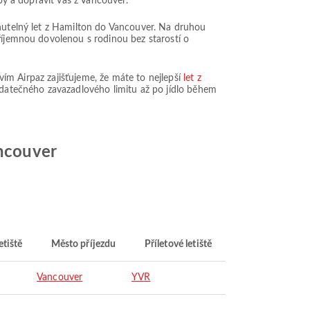
by a dopravit vás z Vancouver.
enutelný let z Hamilton do Vancouver. Na druhou
příjemnou dovolenou s rodinou bez starostí o
tvím Airpaz zajišťujeme, že máte to nejlepší
let z
datečného zavazadlového limitu až po jídlo během
ancouver
etiště
Město příjezdu
Příletové letiště
Vancouver
YVR