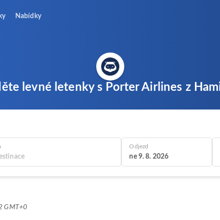
ky
Nabídky
ěte levné letenky s Porter Airlines z Ham
a
Odjezd
ne 9. 8. 2026
:52 GMT+0