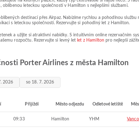
elaxujete na klidných plážích, každý typ cestovatele si najde něco. S řa
es, oblíbenou leteckou společností v Hamilton s nejlepšími službami.
h oblíbených destinací přes Airpaz. Nabízíme rychlou a pohodlnou službu 
cí s leteckou společností. Rezervujte si pohodlný let z Hamilton.
letenek a užijte si atraktivní nabídky. S intuitivním online rezervačním 
 vašemu rozpočtu. Rezervujte si levný let
let z Hamilton
pro nejlepší záži
čnosti Porter Airlines z města Hamilton
7. 2026
so 18. 7. 2026
í
Přijíždí
Město odjezdu
Odletové letiště
Měs
09:33
Hamilton
YHM
Vanco