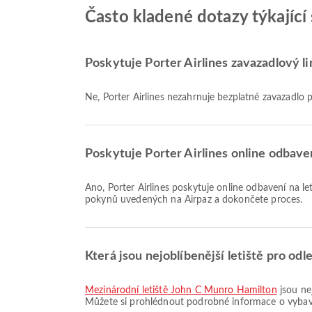
Často kladené dotazy týkající 
Poskytuje Porter Airlines zavazadlový li
Ne, Porter Airlines nezahrnuje bezplatné zavazadl
Poskytuje Porter Airlines online odbave
Ano, Porter Airlines poskytuje online odbavení na lety z Hamilton, což vám umožňuje pohodlně se odbavit na let prostřednictvím naší platformy. Jednoduše postupujte podle
pokynů uvedených na Airpaz a dokončete proces.
Která jsou nejoblíbenější letiště pro odl
Mezinárodní letiště John C Munro Hamilton
jsou nej
Můžete si prohlédnout podrobné informace o vybaven