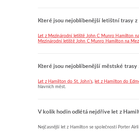
Které jsou nejoblíbenější letištní trasy 
let z Mezinárodní letiště John C Munro Hamilton n
Mezinárodní letiště John C Munro Hamilton na Mez
Které jsou nejoblíbenější městské trasy
let z Hamilton do St. John's
,
let z Hamilton do Ed
hlavních měst.
V kolik hodin odlétá nejdříve let z Hamil
Nejčasnější let z Hamilton se společností Porter Ai