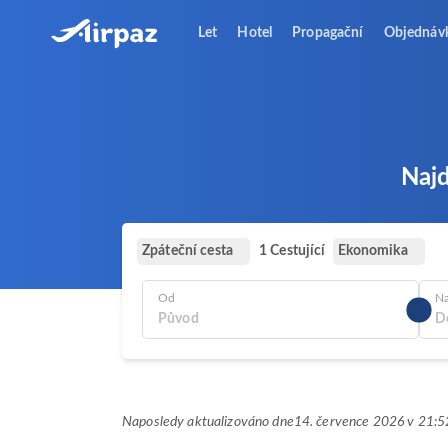
Let
Hotel
Propagační
Objednáv
Najd
Zpáteční cesta
Ekonomika
1 Cestující
Od
N
Naposledy aktualizováno dne
14. července 2026 v 21