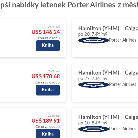
lepší nabídky letenek Porter Airlines z mě
Začít od
Hamilton (YHM)
Calga
US$ 146.24
po 20. 7.
Přímý
Cena za osobu
Porter Airlines
Kniha
Začít od
Hamilton (YHM)
Calga
US$ 178.68
po 27. 7.
Přímý
Cena za osobu
Porter Airlines
Kniha
Začít od
Hamilton (YHM)
Calga
US$ 189.91
po 10. 8.
Přímý
Cena za osobu
Porter Airlines
Kniha