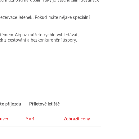
dou možností na dosah ruky je vaše ideální destinace
rezervace letenek. Pokud máte nějaké speciální
systémem Airpaz můžete rychle vyhledávat,
tek z cestování a bezkonkurenční úspory.
to příjezdu
Příletové letiště
uver
YVR
Zobrazit ceny