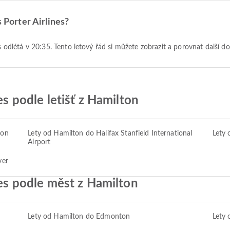
s Porter Airlines?
es odlétá v 20:35. Tento letový řád si můžete zobrazit a porovnat další d
es podle letišť z Hamilton
ton
Lety od Hamilton do Halifax Stanfield International
Lety 
Airport
ver
nes podle měst z Hamilton
Lety od Hamilton do Edmonton
Lety 