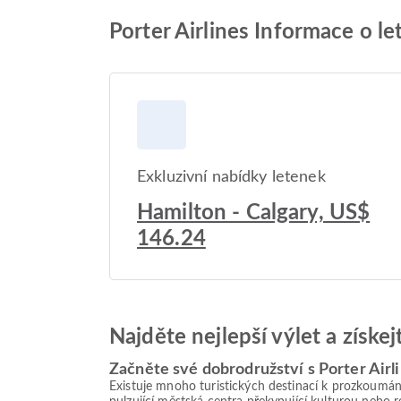
Porter Airlines Informace o le
Exkluzivní nabídky letenek
Hamilton - Calgary, US$
146.24
Najděte nejlepší výlet a získe
Začněte své dobrodružství s Porter Airl
Existuje mnoho turistických destinací k prozkoumán