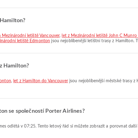
z Hamilton?
a Mezinárodní letiště Vancouver
,
let z Mezinárodní letiště John C Munro
inárodní letiště Edmonton
jsou nejoblíbenější letištní trasy z Hamilton. 
 z Hamilton?
monton
,
let z Hamilton do Vancouver
jsou nejoblíbenější městské trasy z 
ton se společností Porter Airlines?
rlines odlétá v 07:25. Tento letový řád si můžete zobrazit a porovnat dalš