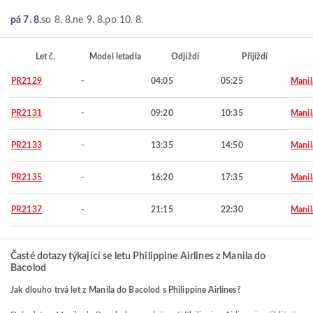
pá 7. 8.
so 8. 8.
ne 9. 8.
po 10. 8.
Let č.
Model letadla
Odjíždí
Přijíždí
PR2129
-
04:05
05:25
Manil
PR2131
-
09:20
10:35
Manil
PR2133
-
13:35
14:50
Manil
PR2135
-
16:20
17:35
Manil
PR2137
-
21:15
22:30
Manil
Časté dotazy týkající se letu Philippine Airlines z Manila do
Bacolod
Jak dlouho trvá let z Manila do Bacolod s Philippine Airlines?