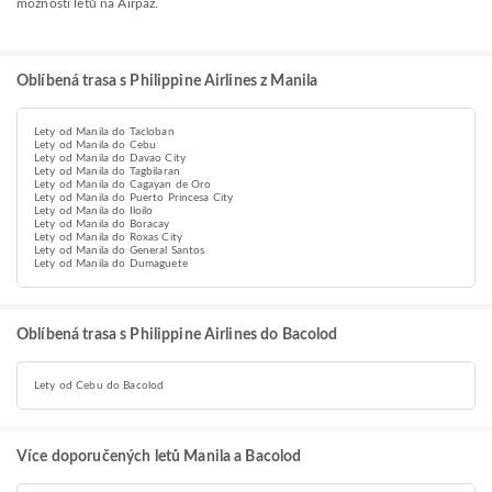
možnosti letů na Airpaz.
Oblíbená trasa s Philippine Airlines z Manila
Lety od Manila do Tacloban
Lety od Manila do Cebu
Lety od Manila do Davao City
Lety od Manila do Tagbilaran
Lety od Manila do Cagayan de Oro
Lety od Manila do Puerto Princesa City
Lety od Manila do Iloilo
Lety od Manila do Boracay
Lety od Manila do Roxas City
Lety od Manila do General Santos
Lety od Manila do Dumaguete
Oblíbená trasa s Philippine Airlines do Bacolod
Lety od Cebu do Bacolod
Více doporučených letů Manila a Bacolod