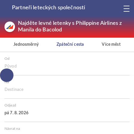
Partneři leteckých společností
Najděte levné letenky s Philippine Airlines z
Manila do Bacolod
Jednosměrný
Zpáteční cesta
Více měst
Od
Původ
Na
Destinace
Odjezd
pá 7. 8. 2026
Návrat na