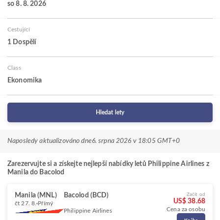
so 8. 8. 2026
Cestující
1 Dospělí
Class
Ekonomika
Hledat lety
Naposledy aktualizováno dne
6. srpna 2026 v 18:05 GMT+0
Zarezervujte si a získejte nejlepší nabídky letů Philippine Airlines z
Manila do Bacolod
Manila (MNL)
Bacolod (BCD)
Začít od
US$ 38.68
čt 27. 8.
Přímý
Cena za osobu
Philippine Airlines