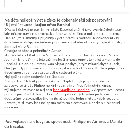
1
Najděte nejlepší výlet a získejte dokonalý zážitek z cestování
Užijte si úchvatnou krajinu města Bacolod
Díky své úchvatné scenérii je město Bacolod známé jako vysněná destinace,
kde můžete trávit čas procházkami, užívat si krajinu a poklidnou atmosféru.
Naplánujte si snadný a příjemný výlet s přáteli a rodinou. K dokončení vaší
dovolené je Philippine Airlines připravena poskytnout vám ty nejlepší služby a
dopravit vás z Bacolod.
Cestujte snadno a pohodlně s Airpaz
Najděte lety od Philippine Airlines rychle, snadno a levně s pomocí Airpaz.
Jediným kliknutím můžete zažít nejlepší a nezapomenutelný let z Manila do
Bacolod. Na druhou stranu vám Airpaz poskytuje tým zákaznických služeb,
který je vždy připraven vám pomoci s jakýmikoli otázkami. Užijte si příjemnou
dovolenou s rodinou bez starostí o cestovní plány.
Nejlepší nabídky cestování od Bacolod
Získejte levné letenky pouze s Airpaz. Najděte nejlepší promo akce a
zarezervujte si let s Philippine Airlines snadno. Prostřednictvím Airpaz
zajišťujeme, že máte to nejlepší
let z Manila do Bacolod
. Vylepšete svou cestu
pomocí přizpůsobitelných doplňků přizpůsobených vašim preferencím, od
dodatečného zavazadlového limitu až po jídlo během letu a výběr sedadla.
Rezervujte si levný let s nejlepším zážitkem z cestování a bezkonkurenčními
úsporami.
Podívejte se na letový řád společnosti Philippine Airlines z Manila
do Bacolod