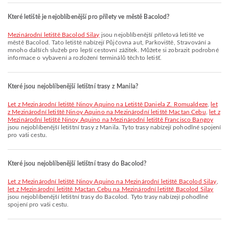
Které letiště je nejoblíbenější pro přílety ve městě Bacolod?
Mezinárodní letiště Bacolod Silay
jsou nejoblíbenější příletová letiště ve
městě Bacolod. Tato letiště nabízejí Půjčovna aut, Parkoviště, Stravování a
mnoho dalších služeb pro lepší cestovní zážitek. Můžete si zobrazit podrobné
informace o vybavení a rozložení terminálů těchto letišť.
Které jsou nejoblíbenější letištní trasy z Manila?
let z Mezinárodní letiště Ninoy Aquino na Letiště Daniela Z. Romualdeze
,
let
z Mezinárodní letiště Ninoy Aquino na Mezinárodní letiště Mactan Cebu
,
let z
Mezinárodní letiště Ninoy Aquino na Mezinárodní letiště Francisco Bangoy
jsou nejoblíbenější letištní trasy z Manila. Tyto trasy nabízejí pohodlné spojení
pro vaši cestu.
Které jsou nejoblíbenější letištní trasy do Bacolod?
let z Mezinárodní letiště Ninoy Aquino na Mezinárodní letiště Bacolod Silay
,
let z Mezinárodní letiště Mactan Cebu na Mezinárodní letiště Bacolod Silay
jsou nejoblíbenější letištní trasy do Bacolod. Tyto trasy nabízejí pohodlné
spojení pro vaši cestu.