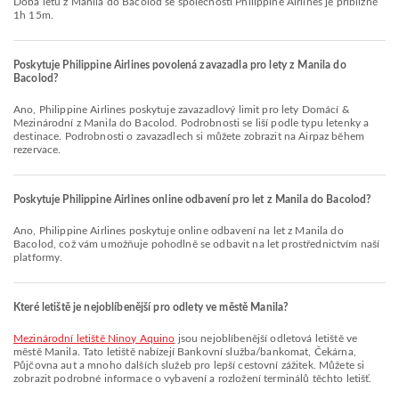
Doba letu z Manila do Bacolod se společností Philippine Airlines je přibližně
1h 15m.
Poskytuje Philippine Airlines povolená zavazadla pro lety z Manila do
Bacolod?
Ano, Philippine Airlines poskytuje zavazadlový limit pro lety Domácí &
Mezinárodní z Manila do Bacolod. Podrobnosti se liší podle typu letenky a
destinace. Podrobnosti o zavazadlech si můžete zobrazit na Airpaz během
rezervace.
Poskytuje Philippine Airlines online odbavení pro let z Manila do Bacolod?
Ano, Philippine Airlines poskytuje online odbavení na let z Manila do
Bacolod, což vám umožňuje pohodlně se odbavit na let prostřednictvím naší
platformy.
Které letiště je nejoblíbenější pro odlety ve městě Manila?
Mezinárodní letiště Ninoy Aquino
jsou nejoblíbenější odletová letiště ve
městě Manila. Tato letiště nabízejí Bankovní služba/bankomat, Čekárna,
Půjčovna aut a mnoho dalších služeb pro lepší cestovní zážitek. Můžete si
zobrazit podrobné informace o vybavení a rozložení terminálů těchto letišť.