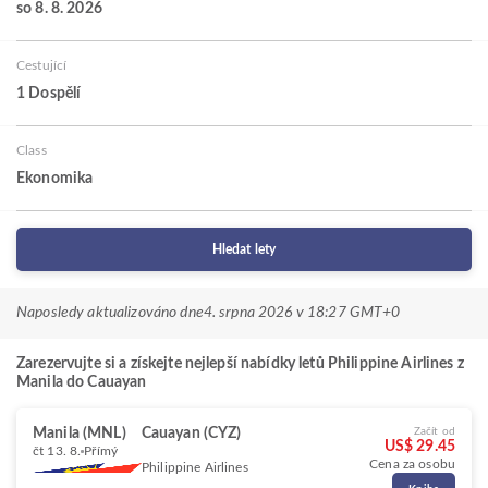
so 8. 8. 2026
Cestující
1 Dospělí
Class
Ekonomika
Hledat lety
Naposledy aktualizováno dne
4. srpna 2026 v 18:27 GMT+0
Zarezervujte si a získejte nejlepší nabídky letů Philippine Airlines z
Manila do Cauayan
Manila (MNL)
Cauayan (CYZ)
Začít od
US$ 29.45
čt 13. 8.
Přímý
Cena za osobu
Philippine Airlines