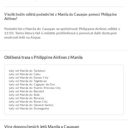
V kolik hodin odlétá poslední let z Manila do Cauayan pomocí Philippine
Airlines?
Poslední let z Manila do Cauayan se společností Philippine Airlines odlétá v
13:50. Tento letový řád si můžete prohlédnout a porovnat další dostupné
možnosti letů na Airpaz.
Oblíbená trasa s Philippine Airlines z Manila
Lety od Manila do Tacloban
Lety od Manila do Cebu
Lety od Manila do Davao City
Lety od Manila do Tagbilaran
Lety od Manila do Cagayan de Oro
Lety od Manila do Puerto Princesa City
Lety od Manila do Bacolod
Lety od Manila do Iloilo
Lety od Manila do Boracay
Lety od Manila do Roxas City
Lety od Manila do General Santos
Lety od Manila do Dumaguete
Více doporučených letů Manila a Cauayan