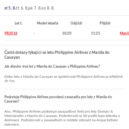
st 5. 8.
čt 6. 8.
pá 7. 8.
so 8. 8.
Let č.
Model letadla
Odjíždí
Přijíždí
PR2018
-
10:20
11:25
Manil
Časté dotazy týkající se letu Philippine Airlines z Manila do
Cauayan
Jak dlouho trvá let z Manila do Cauayan s Philippine Airlines?
Doba letu z Manila do Cauayan se společností Philippine Airlines je přibližně
1h 5m.
Poskytuje Philippine Airlines povolená zavazadla pro lety z Manila do
Cauayan?
Ano, Philippine Airlines poskytuje zavazadlový limit pro lety Domácí &
Mezinárodní z Manila do Cauayan. Podrobnosti se liší podle typu letenky a
destinace. Podrobnosti o zavazadlech si můžete zobrazit na Airpaz během
rezervace.