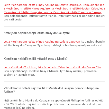
let z Mezinárodní letiště Ninoy Aquino na Letiště Daniela Z. Romualdeze
,
let
z Mezinárodní letiště Ninoy Aquino na Mezinárodní letiště Mactan Cebu
,
let z
Mezinárodní letiště Ninoy Aquino na Mezinárodní letiště Francisco Bangoy
jsou nejoblíbenější letištní trasy z Manila. Tyto trasy nabízejí pohodlné spojení
pro vaši cestu.
Které jsou nejoblíbenější letištní trasy do Cauayan?
let z Mezinárodní letiště Ninoy Aquino na Letiště Cauayan
jsou nejoblíbenější
letištní trasy do Cauayan. Tyto trasy nabízejí pohodlné spojení pro vaši cestu.
Které jsou nejoblíbenější městské trasy z Manila?
let z Manila do Tacloban
,
let z Manila do Cebu
,
let z Manila do Davao City
jsou nejoblíbenější městské trasy z Manila. Tyto trasy nabízejí pohodlná
spojení z hlavních měst.
V kolik hodin odlétá nejdříve let z Manila do Cauayan pomocí Philippine
Airlines?
Nejčasnější let z Manila do Cauayan se společností Philippine Airlines odlétá
v 09:20. Tento letový řád si můžete prohlédnout a porovnat další dostupné
možnosti letů na Airpaz.