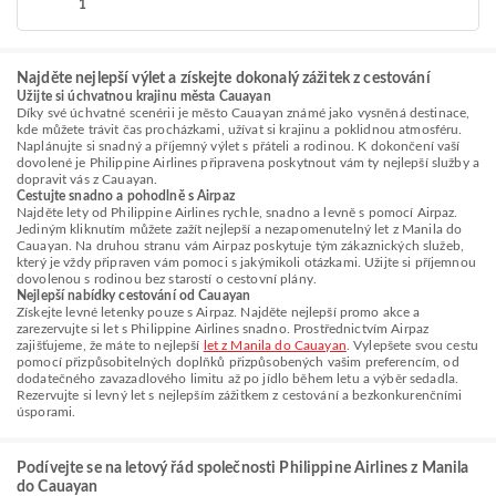
1
Najděte nejlepší výlet a získejte dokonalý zážitek z cestování
Užijte si úchvatnou krajinu města Cauayan
Díky své úchvatné scenérii je město Cauayan známé jako vysněná destinace,
kde můžete trávit čas procházkami, užívat si krajinu a poklidnou atmosféru.
Naplánujte si snadný a příjemný výlet s přáteli a rodinou. K dokončení vaší
dovolené je Philippine Airlines připravena poskytnout vám ty nejlepší služby a
dopravit vás z Cauayan.
Cestujte snadno a pohodlně s Airpaz
Najděte lety od Philippine Airlines rychle, snadno a levně s pomocí Airpaz.
Jediným kliknutím můžete zažít nejlepší a nezapomenutelný let z Manila do
Cauayan. Na druhou stranu vám Airpaz poskytuje tým zákaznických služeb,
který je vždy připraven vám pomoci s jakýmikoli otázkami. Užijte si příjemnou
dovolenou s rodinou bez starostí o cestovní plány.
Nejlepší nabídky cestování od Cauayan
Získejte levné letenky pouze s Airpaz. Najděte nejlepší promo akce a
zarezervujte si let s Philippine Airlines snadno. Prostřednictvím Airpaz
zajišťujeme, že máte to nejlepší
let z Manila do Cauayan
. Vylepšete svou cestu
pomocí přizpůsobitelných doplňků přizpůsobených vašim preferencím, od
dodatečného zavazadlového limitu až po jídlo během letu a výběr sedadla.
Rezervujte si levný let s nejlepším zážitkem z cestování a bezkonkurenčními
úsporami.
Podívejte se na letový řád společnosti Philippine Airlines z Manila
do Cauayan