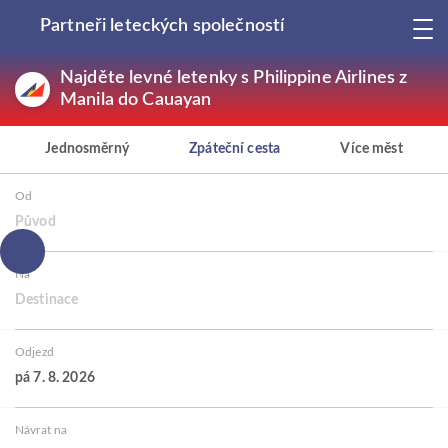
Partneři leteckých společností
Najděte levné letenky s Philippine Airlines z
Manila do Cauayan
Jednosměrný
Zpáteční cesta
Více měst
Od
Původ
Na
Destinace
Odjezd
pá 7. 8. 2026
Návrat na