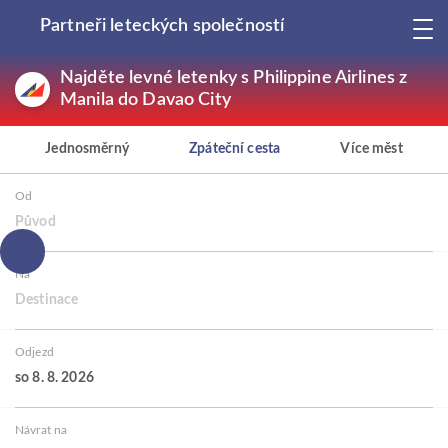
Partneři leteckých společností
Najděte levné letenky s Philippine Airlines z
Manila do Davao City
Jednosměrný
Zpáteční cesta
Více měst
Od
Původ
Na
Destinace
Odjezd
so 8. 8. 2026
Návrat na