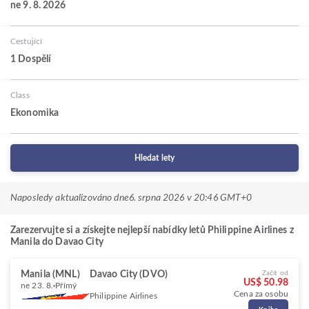
ne 9. 8. 2026
Cestující
1 Dospělí
Class
Ekonomika
Hledat lety
Naposledy aktualizováno dne
6. srpna 2026 v 20:46 GMT+0
Zarezervujte si a získejte nejlepší nabídky letů Philippine Airlines z
Manila do Davao City
Manila (MNL)
Davao City (DVO)
Začít od
US$ 50.98
ne 23. 8.
Přímý
Cena za osobu
Philippine Airlines