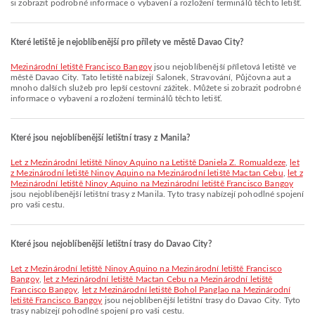
si zobrazit podrobné informace o vybavení a rozložení terminálů těchto letišť.
Které letiště je nejoblíbenější pro přílety ve městě Davao City?
Mezinárodní letiště Francisco Bangoy
jsou nejoblíbenější příletová letiště ve
městě Davao City. Tato letiště nabízejí Salonek, Stravování, Půjčovna aut a
mnoho dalších služeb pro lepší cestovní zážitek. Můžete si zobrazit podrobné
informace o vybavení a rozložení terminálů těchto letišť.
Které jsou nejoblíbenější letištní trasy z Manila?
let z Mezinárodní letiště Ninoy Aquino na Letiště Daniela Z. Romualdeze
,
let
z Mezinárodní letiště Ninoy Aquino na Mezinárodní letiště Mactan Cebu
,
let z
Mezinárodní letiště Ninoy Aquino na Mezinárodní letiště Francisco Bangoy
jsou nejoblíbenější letištní trasy z Manila. Tyto trasy nabízejí pohodlné spojení
pro vaši cestu.
Které jsou nejoblíbenější letištní trasy do Davao City?
let z Mezinárodní letiště Ninoy Aquino na Mezinárodní letiště Francisco
Bangoy
,
let z Mezinárodní letiště Mactan Cebu na Mezinárodní letiště
Francisco Bangoy
,
let z Mezinárodní letiště Bohol Panglao na Mezinárodní
letiště Francisco Bangoy
jsou nejoblíbenější letištní trasy do Davao City. Tyto
trasy nabízejí pohodlné spojení pro vaši cestu.