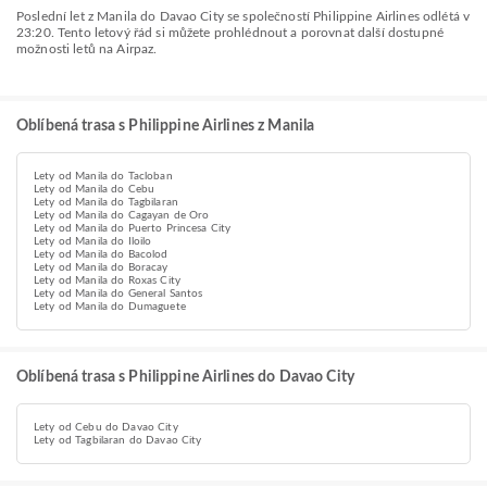
Poslední let z Manila do Davao City se společností Philippine Airlines odlétá v
23:20. Tento letový řád si můžete prohlédnout a porovnat další dostupné
možnosti letů na Airpaz.
Oblíbená trasa s Philippine Airlines z Manila
Lety od Manila do Tacloban
Lety od Manila do Cebu
Lety od Manila do Tagbilaran
Lety od Manila do Cagayan de Oro
Lety od Manila do Puerto Princesa City
Lety od Manila do Iloilo
Lety od Manila do Bacolod
Lety od Manila do Boracay
Lety od Manila do Roxas City
Lety od Manila do General Santos
Lety od Manila do Dumaguete
Oblíbená trasa s Philippine Airlines do Davao City
Lety od Cebu do Davao City
Lety od Tagbilaran do Davao City