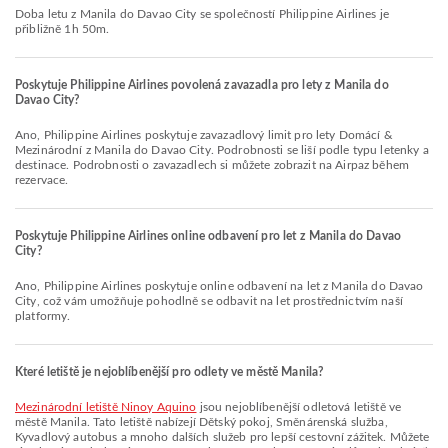
Doba letu z Manila do Davao City se společností Philippine Airlines je
přibližně 1h 50m.
Poskytuje Philippine Airlines povolená zavazadla pro lety z Manila do
Davao City?
Ano, Philippine Airlines poskytuje zavazadlový limit pro lety Domácí &
Mezinárodní z Manila do Davao City. Podrobnosti se liší podle typu letenky a
destinace. Podrobnosti o zavazadlech si můžete zobrazit na Airpaz během
rezervace.
Poskytuje Philippine Airlines online odbavení pro let z Manila do Davao
City?
Ano, Philippine Airlines poskytuje online odbavení na let z Manila do Davao
City, což vám umožňuje pohodlně se odbavit na let prostřednictvím naší
platformy.
Které letiště je nejoblíbenější pro odlety ve městě Manila?
Mezinárodní letiště Ninoy Aquino
jsou nejoblíbenější odletová letiště ve
městě Manila. Tato letiště nabízejí Dětský pokoj, Směnárenská služba,
Kyvadlový autobus a mnoho dalších služeb pro lepší cestovní zážitek. Můžete