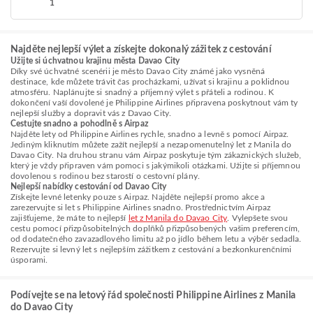
1
Najděte nejlepší výlet a získejte dokonalý zážitek z cestování
Užijte si úchvatnou krajinu města Davao City
Díky své úchvatné scenérii je město Davao City známé jako vysněná
destinace, kde můžete trávit čas procházkami, užívat si krajinu a poklidnou
atmosféru. Naplánujte si snadný a příjemný výlet s přáteli a rodinou. K
dokončení vaší dovolené je Philippine Airlines připravena poskytnout vám ty
nejlepší služby a dopravit vás z Davao City.
Cestujte snadno a pohodlně s Airpaz
Najděte lety od Philippine Airlines rychle, snadno a levně s pomocí Airpaz.
Jediným kliknutím můžete zažít nejlepší a nezapomenutelný let z Manila do
Davao City. Na druhou stranu vám Airpaz poskytuje tým zákaznických služeb,
který je vždy připraven vám pomoci s jakýmikoli otázkami. Užijte si příjemnou
dovolenou s rodinou bez starostí o cestovní plány.
Nejlepší nabídky cestování od Davao City
Získejte levné letenky pouze s Airpaz. Najděte nejlepší promo akce a
zarezervujte si let s Philippine Airlines snadno. Prostřednictvím Airpaz
zajišťujeme, že máte to nejlepší
let z Manila do Davao City
. Vylepšete svou
cestu pomocí přizpůsobitelných doplňků přizpůsobených vašim preferencím,
od dodatečného zavazadlového limitu až po jídlo během letu a výběr sedadla.
Rezervujte si levný let s nejlepším zážitkem z cestování a bezkonkurenčními
úsporami.
Podívejte se na letový řád společnosti Philippine Airlines z Manila
do Davao City