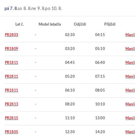
pá 7. 8.
so 8. 8.
ne 9. 8.
po 10. 8.
Let č.
Model letadla
Odjíždí
Přijíždí
PR2803
-
02:30
04:15
Manil
PR1809
-
03:20
05:10
Manil
PR1811
-
04:45
06:40
Manil
PR2811
-
05:20
07:15
Manil
PR1811
-
06:10
08:05
Manil
PR2813
-
08:20
10:10
Manil
PR2815
-
11:10
13:00
Manil
PR1805
-
12:30
14:20
Manil