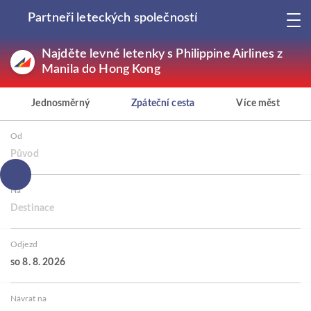
Partneři leteckých společností
Najděte levné letenky s Philippine Airlines z
Manila do Hong Kong
Jednosměrný
Zpáteční cesta
Více měst
Od
Původ
Na
Destinace
Odjezd
so 8. 8. 2026
Návrat na