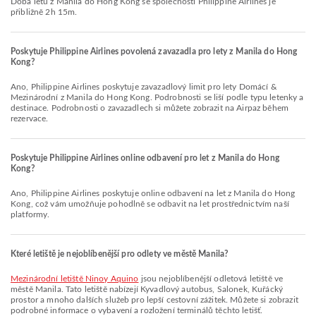
Doba letu z Manila do Hong Kong se společností Philippine Airlines je
přibližně 2h 15m.
Poskytuje Philippine Airlines povolená zavazadla pro lety z Manila do Hong
Kong?
Ano, Philippine Airlines poskytuje zavazadlový limit pro lety Domácí &
Mezinárodní z Manila do Hong Kong. Podrobnosti se liší podle typu letenky a
destinace. Podrobnosti o zavazadlech si můžete zobrazit na Airpaz během
rezervace.
Poskytuje Philippine Airlines online odbavení pro let z Manila do Hong
Kong?
Ano, Philippine Airlines poskytuje online odbavení na let z Manila do Hong
Kong, což vám umožňuje pohodlně se odbavit na let prostřednictvím naší
platformy.
Které letiště je nejoblíbenější pro odlety ve městě Manila?
Mezinárodní letiště Ninoy Aquino
jsou nejoblíbenější odletová letiště ve
městě Manila. Tato letiště nabízejí Kyvadlový autobus, Salonek, Kuřácký
prostor a mnoho dalších služeb pro lepší cestovní zážitek. Můžete si zobrazit
podrobné informace o vybavení a rozložení terminálů těchto letišť.