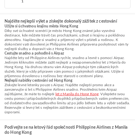
1
Najděte nejlepší výlet a získejte dokonalý zážitek z cestování
Užijte si úchvatnou krajinu města Hong Kong
Díky své úchvatné scenérii je město Hong Kong známé jako vysněná
destinace, kde můžete trávit čas procházkami, užívat si krajinu a poklidnou
atmosféru. Naplánujte si snadný a příjemný výlet s přáteli a rodinou. K
dokončení vaší dovolené je Philippine Airlines připravena poskytnout vám ty
nejlepší služby a dopravit vás z Hong Kong.
Cestujte snadno a pohodlně s Airpaz
Najděte lety od Philippine Airlines rychle, snadno a levně s pomocí Airpaz.
Jediným kliknutím můžete zažít nejlepší a nezapomenutelný let z Manila do
Hong Kong. Na druhou stranu vám Airpaz poskytuje tým zákaznických
služeb, který je vždy připraven vám pomoci s jakýmikoli otázkami. Užijte si
příjemnou dovolenou s rodinou bez starostí o cestovní plány.
Nejlepší nabídky cestování od Hong Kong
Získejte levné letenky pouze s Airpaz. Najděte nejlepší promo akce a
zarezervujte si let s Philippine Airlines snadno. Prostřednictvím Airpaz
zajišťujeme, že máte to nejlepší
let z Manila do Hong Kong
. Vylepšete svou
cestu pomocí přizpůsobitelných doplňků přizpůsobených vašim preferencím,
od dodatečného zavazadlového limitu až po jídlo během letu a výběr sedadla.
Rezervujte si levný let s nejlepším zážitkem z cestování a bezkonkurenčními
úsporami.
Podívejte se na letový řád společnosti Philippine Airlines z Manila
do Hong Kong