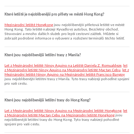
Které letiště je nejoblíbenější pro přílety ve městě Hong Kong?
Mezinárodní letiště Hongkong
jsou nejoblíbenější příletová letiště ve městě
Hong Kong. Tato letiště nabízejí Kyvadlový autobus, Bezcletný obchod,
Stravování a mnoho dalších služeb pro lepší cestovní zážitek. Můžete si
zobrazit podrobné informace o vybavení a rozložení terminálů těchto letišť.
Které jsou nejoblíbenější letištní trasy z Manila?
let z Mezinárodní letiště Ninoy Aquino na Letiště Daniela Z. Romualdeze
,
let
z Mezinárodní letiště Ninoy Aquino na Mezinárodní letiště Mactan Cebu
,
let z
Mezinárodní letiště Ninoy Aquino na Mezinárodní letiště Francisco Bangoy
jsou nejoblíbenější letištní trasy z Manila. Tyto trasy nabízejí pohodlné spojení
pro vaši cestu.
Které jsou nejoblíbenější letištní trasy do Hong Kong?
let z Mezinárodní letiště Ninoy Aquino na Mezinárodní letiště Hongkong
,
let
z Mezinárodní letiště Mactan Cebu na Mezinárodní letiště Hongkong
jsou
nejoblíbenější letištní trasy do Hong Kong. Tyto trasy nabízejí pohodlné
spojení pro vaši cestu.