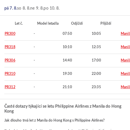
pá 7. 8.
so 8. 8.
ne 9. 8.
po 10. 8.
Let č.
Model letadla
Odjíždí
Přijíždí
PR300
-
07:50
10:05
Manil
PR318
-
10:10
12:35
Manil
PR306
-
14:40
17:00
Manil
PR310
-
19:30
22:00
Manil
PR312
-
21:10
23:35
Manil
Časté dotazy týkající se letu Philippine Airlines z Manila do Hong
Kong
Jak dlouho trvá let z Manila do Hong Kong s Philippine Airlines?