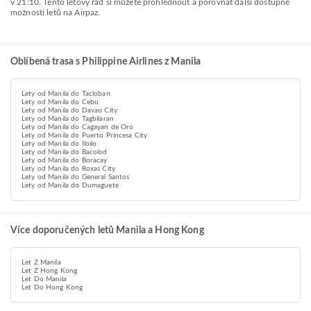
v 21:10. Tento letový řád si můžete prohlédnout a porovnat další dostupné
možnosti letů na Airpaz.
Oblíbená trasa s Philippine Airlines z Manila
Lety od Manila do Tacloban
Lety od Manila do Cebu
Lety od Manila do Davao City
Lety od Manila do Tagbilaran
Lety od Manila do Cagayan de Oro
Lety od Manila do Puerto Princesa City
Lety od Manila do Iloilo
Lety od Manila do Bacolod
Lety od Manila do Boracay
Lety od Manila do Roxas City
Lety od Manila do General Santos
Lety od Manila do Dumaguete
Více doporučených letů Manila a Hong Kong
Let Z Manila
Let Z Hong Kong
Let Do Manila
Let Do Hong Kong