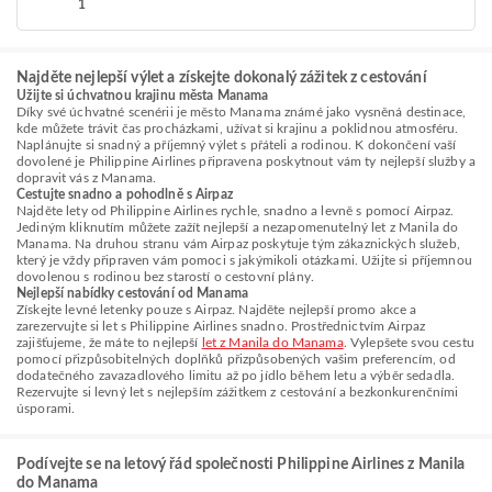
1
Najděte nejlepší výlet a získejte dokonalý zážitek z cestování
Užijte si úchvatnou krajinu města Manama
Díky své úchvatné scenérii je město Manama známé jako vysněná destinace,
kde můžete trávit čas procházkami, užívat si krajinu a poklidnou atmosféru.
Naplánujte si snadný a příjemný výlet s přáteli a rodinou. K dokončení vaší
dovolené je Philippine Airlines připravena poskytnout vám ty nejlepší služby a
dopravit vás z Manama.
Cestujte snadno a pohodlně s Airpaz
Najděte lety od Philippine Airlines rychle, snadno a levně s pomocí Airpaz.
Jediným kliknutím můžete zažít nejlepší a nezapomenutelný let z Manila do
Manama. Na druhou stranu vám Airpaz poskytuje tým zákaznických služeb,
který je vždy připraven vám pomoci s jakýmikoli otázkami. Užijte si příjemnou
dovolenou s rodinou bez starostí o cestovní plány.
Nejlepší nabídky cestování od Manama
Získejte levné letenky pouze s Airpaz. Najděte nejlepší promo akce a
zarezervujte si let s Philippine Airlines snadno. Prostřednictvím Airpaz
zajišťujeme, že máte to nejlepší
let z Manila do Manama
. Vylepšete svou cestu
pomocí přizpůsobitelných doplňků přizpůsobených vašim preferencím, od
dodatečného zavazadlového limitu až po jídlo během letu a výběr sedadla.
Rezervujte si levný let s nejlepším zážitkem z cestování a bezkonkurenčními
úsporami.
Podívejte se na letový řád společnosti Philippine Airlines z Manila
do Manama