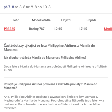
pá 7. 8.
so 8. 8.
ne 9. 8.
po 10. 8.
Let č.
Model letadla
Odjíždí
Přijíždí
PR3265
Boeing 787
12:45
17:15
Manil
Časté dotazy týkající se letu Philippine Airlines z Manila do
Manama
Jak dlouho trvá let z Manila do Manama s Philippine Airlines?
Doba letu z Manila do Manama se společností Philippine Airlines je přibližně
9h 30m.
Poskytuje Philippine Airlines povolená zavazadla pro lety z Manila do
Manama?
Ano, Philippine Airlines poskytuje zavazadlový limit pro lety Domácí &
Mezinárodní z Manila do Manama. Podrobnosti se liší podle typu letenky a
destinace. Podrobnosti o zavazadlech si můžete zobrazit na Airpaz během
rezervace.