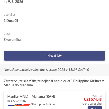
ne 9. 8. 2026
Cestující
1 Dospělí
Class
Ekonomika
Hledat lety
Naposledy aktualizováno dne
6. srpna 2026 v 18:39 GMT+0
Zarezervujte si a získejte nejlepší nabídky letů Philippine Airlines z
Manila do Manama
Manila (MNL)
Manama (BAH)
Začít od
US$ 574.49
čt 17. 9.
Přímý
Cena za osobu
Philippine Airlines