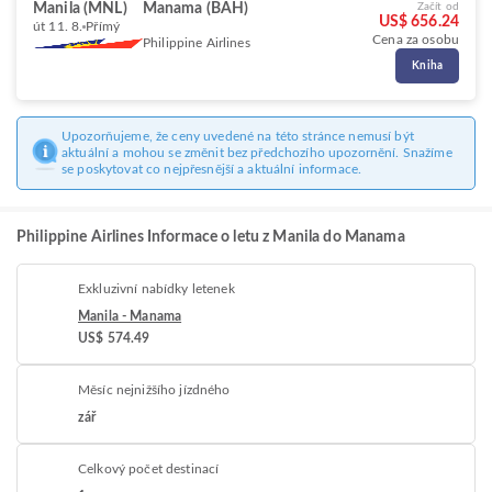
Manila (MNL)
Manama (BAH)
Začít od
US$ 656.24
út 11. 8.
Přímý
Cena za osobu
Philippine Airlines
Kniha
Upozorňujeme, že ceny uvedené na této stránce nemusí být
aktuální a mohou se změnit bez předchozího upozornění. Snažíme
se poskytovat co nejpřesnější a aktuální informace.
Philippine Airlines Informace o letu z Manila do Manama
Exkluzivní nabídky letenek
Manila - Manama
US$ 574.49
Měsíc nejnižšího jízdného
zář
Celkový počet destinací