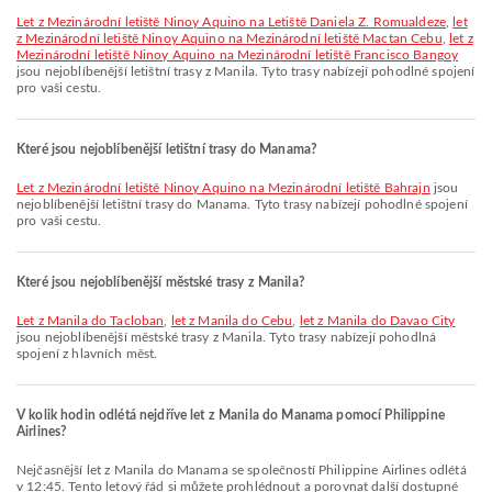
let z Mezinárodní letiště Ninoy Aquino na Letiště Daniela Z. Romualdeze
,
let
z Mezinárodní letiště Ninoy Aquino na Mezinárodní letiště Mactan Cebu
,
let z
Mezinárodní letiště Ninoy Aquino na Mezinárodní letiště Francisco Bangoy
jsou nejoblíbenější letištní trasy z Manila. Tyto trasy nabízejí pohodlné spojení
pro vaši cestu.
Které jsou nejoblíbenější letištní trasy do Manama?
let z Mezinárodní letiště Ninoy Aquino na Mezinárodní letiště Bahrajn
jsou
nejoblíbenější letištní trasy do Manama. Tyto trasy nabízejí pohodlné spojení
pro vaši cestu.
Které jsou nejoblíbenější městské trasy z Manila?
let z Manila do Tacloban
,
let z Manila do Cebu
,
let z Manila do Davao City
jsou nejoblíbenější městské trasy z Manila. Tyto trasy nabízejí pohodlná
spojení z hlavních měst.
V kolik hodin odlétá nejdříve let z Manila do Manama pomocí Philippine
Airlines?
Nejčasnější let z Manila do Manama se společností Philippine Airlines odlétá
v 12:45. Tento letový řád si můžete prohlédnout a porovnat další dostupné