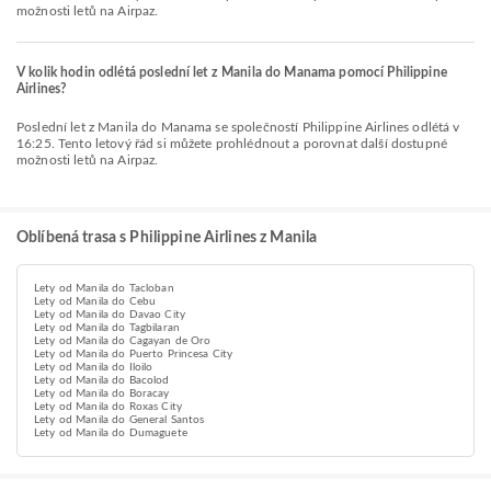
možnosti letů na Airpaz.
V kolik hodin odlétá poslední let z Manila do Manama pomocí Philippine
Airlines?
Poslední let z Manila do Manama se společností Philippine Airlines odlétá v
16:25. Tento letový řád si můžete prohlédnout a porovnat další dostupné
možnosti letů na Airpaz.
Oblíbená trasa s Philippine Airlines z Manila
Lety od Manila do Tacloban
Lety od Manila do Cebu
Lety od Manila do Davao City
Lety od Manila do Tagbilaran
Lety od Manila do Cagayan de Oro
Lety od Manila do Puerto Princesa City
Lety od Manila do Iloilo
Lety od Manila do Bacolod
Lety od Manila do Boracay
Lety od Manila do Roxas City
Lety od Manila do General Santos
Lety od Manila do Dumaguete