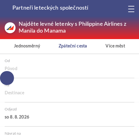
Partneři leteckých společností
Najděte levné letenky s Philippine Airlines z
Manila do Manama
Jednosměrný
Zpáteční cesta
Více měst
Od
Původ
Na
Destinace
Odjezd
so 8. 8. 2026
Návrat na