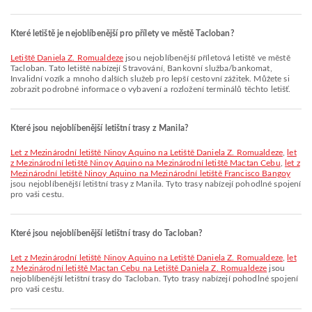
Které letiště je nejoblíbenější pro přílety ve městě Tacloban?
Letiště Daniela Z. Romualdeze
jsou nejoblíbenější příletová letiště ve městě
Tacloban. Tato letiště nabízejí Stravování, Bankovní služba/bankomat,
Invalidní vozík a mnoho dalších služeb pro lepší cestovní zážitek. Můžete si
zobrazit podrobné informace o vybavení a rozložení terminálů těchto letišť.
Které jsou nejoblíbenější letištní trasy z Manila?
let z Mezinárodní letiště Ninoy Aquino na Letiště Daniela Z. Romualdeze
,
let
z Mezinárodní letiště Ninoy Aquino na Mezinárodní letiště Mactan Cebu
,
let z
Mezinárodní letiště Ninoy Aquino na Mezinárodní letiště Francisco Bangoy
jsou nejoblíbenější letištní trasy z Manila. Tyto trasy nabízejí pohodlné spojení
pro vaši cestu.
Které jsou nejoblíbenější letištní trasy do Tacloban?
let z Mezinárodní letiště Ninoy Aquino na Letiště Daniela Z. Romualdeze
,
let
z Mezinárodní letiště Mactan Cebu na Letiště Daniela Z. Romualdeze
jsou
nejoblíbenější letištní trasy do Tacloban. Tyto trasy nabízejí pohodlné spojení
pro vaši cestu.