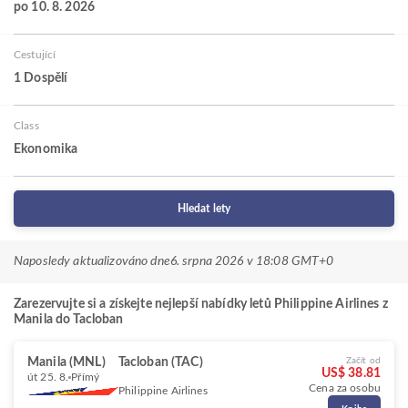
po 10. 8. 2026
Cestující
1 Dospělí
Class
Ekonomika
Hledat lety
Naposledy aktualizováno dne
6. srpna 2026 v 18:08 GMT+0
Zarezervujte si a získejte nejlepší nabídky letů Philippine Airlines z
Manila do Tacloban
Manila (MNL)
Tacloban (TAC)
Začít od
US$ 38.81
út 25. 8.
Přímý
Cena za osobu
Philippine Airlines