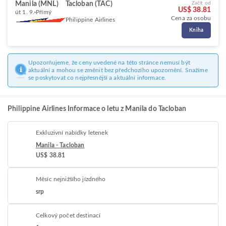
Manila (MNL)
Tacloban (TAC)
Začít od
US$ 38.81
út 1. 9.
Přímý
Cena za osobu
Philippine Airlines
Kniha
Upozorňujeme, že ceny uvedené na této stránce nemusí být
aktuální a mohou se změnit bez předchozího upozornění. Snažíme
se poskytovat co nejpřesnější a aktuální informace.
Philippine Airlines Informace o letu z Manila do Tacloban
Exkluzivní nabídky letenek
Manila - Tacloban
US$ 38.81
Měsíc nejnižšího jízdného
srp
Celkový počet destinací