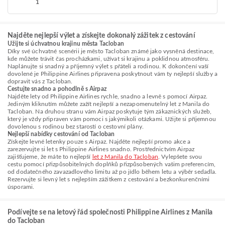
1
Najděte nejlepší výlet a získejte dokonalý zážitek z cestování
Užijte si úchvatnou krajinu města Tacloban
Díky své úchvatné scenérii je město Tacloban známé jako vysněná destinace,
kde můžete trávit čas procházkami, užívat si krajinu a poklidnou atmosféru.
Naplánujte si snadný a příjemný výlet s přáteli a rodinou. K dokončení vaší
dovolené je Philippine Airlines připravena poskytnout vám ty nejlepší služby a
dopravit vás z Tacloban.
Cestujte snadno a pohodlně s Airpaz
Najděte lety od Philippine Airlines rychle, snadno a levně s pomocí Airpaz.
Jediným kliknutím můžete zažít nejlepší a nezapomenutelný let z Manila do
Tacloban. Na druhou stranu vám Airpaz poskytuje tým zákaznických služeb,
který je vždy připraven vám pomoci s jakýmikoli otázkami. Užijte si příjemnou
dovolenou s rodinou bez starostí o cestovní plány.
Nejlepší nabídky cestování od Tacloban
Získejte levné letenky pouze s Airpaz. Najděte nejlepší promo akce a
zarezervujte si let s Philippine Airlines snadno. Prostřednictvím Airpaz
zajišťujeme, že máte to nejlepší
let z Manila do Tacloban
. Vylepšete svou
cestu pomocí přizpůsobitelných doplňků přizpůsobených vašim preferencím,
od dodatečného zavazadlového limitu až po jídlo během letu a výběr sedadla.
Rezervujte si levný let s nejlepším zážitkem z cestování a bezkonkurenčními
úsporami.
Podívejte se na letový řád společnosti Philippine Airlines z Manila
do Tacloban