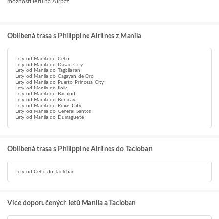
možnosti letů na Airpaz.
Oblíbená trasa s Philippine Airlines z Manila
Lety od Manila do Cebu
Lety od Manila do Davao City
Lety od Manila do Tagbilaran
Lety od Manila do Cagayan de Oro
Lety od Manila do Puerto Princesa City
Lety od Manila do Iloilo
Lety od Manila do Bacolod
Lety od Manila do Boracay
Lety od Manila do Roxas City
Lety od Manila do General Santos
Lety od Manila do Dumaguete
Oblíbená trasa s Philippine Airlines do Tacloban
Lety od Cebu do Tacloban
Více doporučených letů Manila a Tacloban