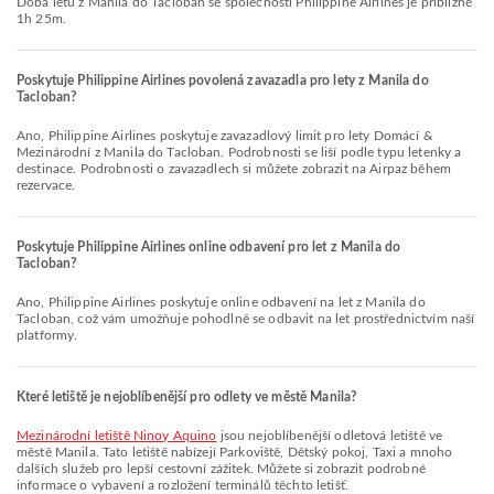
Doba letu z Manila do Tacloban se společností Philippine Airlines je přibližně
1h 25m.
Poskytuje Philippine Airlines povolená zavazadla pro lety z Manila do
Tacloban?
Ano, Philippine Airlines poskytuje zavazadlový limit pro lety Domácí &
Mezinárodní z Manila do Tacloban. Podrobnosti se liší podle typu letenky a
destinace. Podrobnosti o zavazadlech si můžete zobrazit na Airpaz během
rezervace.
Poskytuje Philippine Airlines online odbavení pro let z Manila do
Tacloban?
Ano, Philippine Airlines poskytuje online odbavení na let z Manila do
Tacloban, což vám umožňuje pohodlně se odbavit na let prostřednictvím naší
platformy.
Které letiště je nejoblíbenější pro odlety ve městě Manila?
Mezinárodní letiště Ninoy Aquino
jsou nejoblíbenější odletová letiště ve
městě Manila. Tato letiště nabízejí Parkoviště, Dětský pokoj, Taxi a mnoho
dalších služeb pro lepší cestovní zážitek. Můžete si zobrazit podrobné
informace o vybavení a rozložení terminálů těchto letišť.