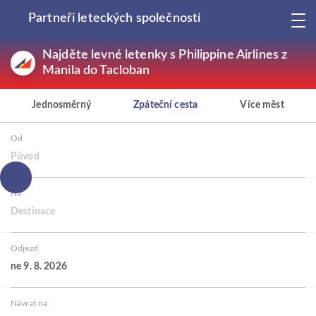
Partneři leteckých společností
Najděte levné letenky s Philippine Airlines z
Manila do Tacloban
Jednosměrný
Zpáteční cesta
Více měst
Od
Původ
Na
Destinace
Odjezd
ne 9. 8. 2026
Návrat na