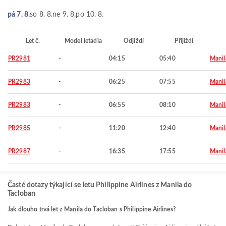
pá 7. 8.
so 8. 8.
ne 9. 8.
po 10. 8.
Let č.
Model letadla
Odjíždí
Přijíždí
PR2981
-
04:15
05:40
Manil
PR2983
-
06:25
07:55
Manil
PR2983
-
06:55
08:10
Manil
PR2985
-
11:20
12:40
Manil
PR2987
-
16:35
17:55
Manil
Časté dotazy týkající se letu Philippine Airlines z Manila do
Tacloban
Jak dlouho trvá let z Manila do Tacloban s Philippine Airlines?