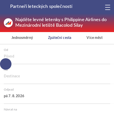
Partneři leteckých společností
Najděte levné letenky s Philippine Airlines do
Mezinárodní letiště Bacolod Silay
Jednosměrný
Zpáteční cesta
Více měst
Od
Původ
Na
Destinace
Odjezd
pá 7. 8. 2026
Návrat na