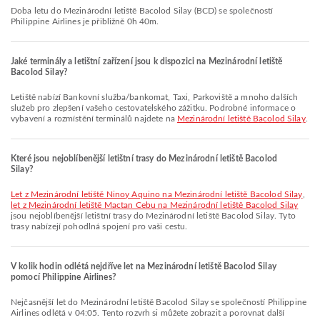
Doba letu do Mezinárodní letiště Bacolod Silay (BCD) se společností
Philippine Airlines je přibližně 0h 40m.
Jaké terminály a letištní zařízení jsou k dispozici na Mezinárodní letiště
Bacolod Silay?
Letiště nabízí Bankovní služba/bankomat, Taxi, Parkoviště a mnoho dalších
služeb pro zlepšení vašeho cestovatelského zážitku. Podrobné informace o
vybavení a rozmístění terminálů najdete na
Mezinárodní letiště Bacolod Silay
.
Které jsou nejoblíbenější letištní trasy do Mezinárodní letiště Bacolod
Silay?
let z Mezinárodní letiště Ninoy Aquino na Mezinárodní letiště Bacolod Silay
,
let z Mezinárodní letiště Mactan Cebu na Mezinárodní letiště Bacolod Silay
jsou nejoblíbenější letištní trasy do Mezinárodní letiště Bacolod Silay. Tyto
trasy nabízejí pohodlná spojení pro vaši cestu.
V kolik hodin odlétá nejdříve let na Mezinárodní letiště Bacolod Silay
pomocí Philippine Airlines?
Nejčasnější let do Mezinárodní letiště Bacolod Silay se společností Philippine
Airlines odlétá v 04:05. Tento rozvrh si můžete zobrazit a porovnat další