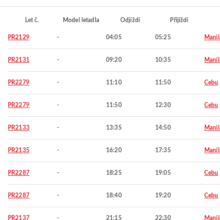
Let č.
Model letadla
Odjíždí
Přijíždí
PR2129
-
04:05
05:25
Manil
PR2131
-
09:20
10:35
Manil
PR2279
-
11:10
11:50
Cebu
PR2279
-
11:50
12:30
Cebu
PR2133
-
13:35
14:50
Manil
PR2135
-
16:20
17:35
Manil
PR2287
-
18:25
19:05
Cebu
PR2287
-
18:40
19:20
Cebu
PR2137
-
21:15
22:30
Manil