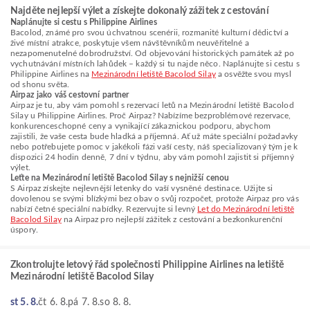
Najděte nejlepší výlet a získejte dokonalý zážitek z cestování
Naplánujte si cestu s Philippine Airlines
Bacolod, známé pro svou úchvatnou scenérii, rozmanité kulturní dědictví a
živé místní atrakce, poskytuje všem návštěvníkům neuvěřitelné a
nezapomenutelné dobrodružství. Od objevování historických památek až po
vychutnávání místních lahůdek – každý si tu najde něco. Naplánujte si cestu s
Philippine Airlines na
Mezinárodní letiště Bacolod Silay
a osvěžte svou mysl
od shonu světa.
Airpaz jako váš cestovní partner
Airpaz je tu, aby vám pomohl s rezervací letů na Mezinárodní letiště Bacolod
Silay u Philippine Airlines. Proč Airpaz? Nabízíme bezproblémové rezervace,
konkurenceschopné ceny a vynikající zákaznickou podporu, abychom
zajistili, že vaše cesta bude hladká a příjemná. Ať už máte speciální požadavky
nebo potřebujete pomoc v jakékoli fázi vaší cesty, náš specializovaný tým je k
dispozici 24 hodin denně, 7 dní v týdnu, aby vám pomohl zajistit si příjemný
výlet.
Leťte na Mezinárodní letiště Bacolod Silay s nejnižší cenou
S Airpaz získejte nejlevnější letenky do vaší vysněné destinace. Užijte si
dovolenou se svými blízkými bez obav o svůj rozpočet, protože Airpaz pro vás
nabízí četné speciální nabídky. Rezervujte si levný
Let do Mezinárodní letiště
Bacolod Silay
na Airpaz pro nejlepší zážitek z cestování a bezkonkurenční
úspory.
Zkontrolujte letový řád společnosti Philippine Airlines na letiště
Mezinárodní letiště Bacolod Silay
st 5. 8.
čt 6. 8.
pá 7. 8.
so 8. 8.