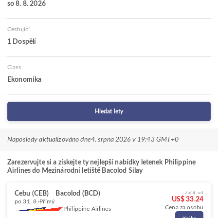
so 8. 8. 2026
Cestující
1 Dospělí
Class
Ekonomika
Hledat lety
Naposledy aktualizováno dne
4. srpna 2026 v 19:43 GMT+0
Zarezervujte si a získejte ty nejlepší nabídky letenek Philippine
Airlines do Mezinárodní letiště Bacolod Silay
Cebu (CEB)
Bacolod (BCD)
Začít od
US$ 33.24
po 31. 8.
Přímý
Cena za osobu
Philippine Airlines