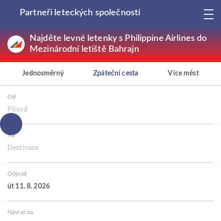
Partneři leteckých společností
Najděte levné letenky s Philippine Airlines do
Mezinárodní letiště Bahrajn
Jednosměrný
Zpáteční cesta
Více měst
Od
Původ
Na
Destinace
Odjezd
út 11. 8. 2026
Návrat na