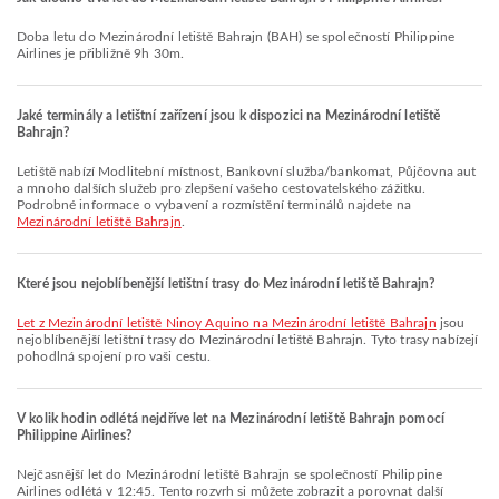
Doba letu do Mezinárodní letiště Bahrajn (BAH) se společností Philippine
Airlines je přibližně 9h 30m.
Jaké terminály a letištní zařízení jsou k dispozici na Mezinárodní letiště
Bahrajn?
Letiště nabízí Modlitební místnost, Bankovní služba/bankomat, Půjčovna aut
a mnoho dalších služeb pro zlepšení vašeho cestovatelského zážitku.
Podrobné informace o vybavení a rozmístění terminálů najdete na
Mezinárodní letiště Bahrajn
.
Které jsou nejoblíbenější letištní trasy do Mezinárodní letiště Bahrajn?
let z Mezinárodní letiště Ninoy Aquino na Mezinárodní letiště Bahrajn
jsou
nejoblíbenější letištní trasy do Mezinárodní letiště Bahrajn. Tyto trasy nabízejí
pohodlná spojení pro vaši cestu.
V kolik hodin odlétá nejdříve let na Mezinárodní letiště Bahrajn pomocí
Philippine Airlines?
Nejčasnější let do Mezinárodní letiště Bahrajn se společností Philippine
Airlines odlétá v 12:45. Tento rozvrh si můžete zobrazit a porovnat další