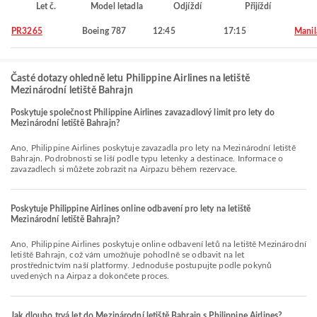
Let č.
Model letadla
Odjíždí
Přijíždí
PR3265
Boeing 787
12:45
17:15
Manil
Časté dotazy ohledně letu Philippine Airlines na letiště
Mezinárodní letiště Bahrajn
Poskytuje společnost Philippine Airlines zavazadlový limit pro lety do
Mezinárodní letiště Bahrajn?
Ano, Philippine Airlines poskytuje zavazadla pro lety na Mezinárodní letiště
Bahrajn. Podrobnosti se liší podle typu letenky a destinace. Informace o
zavazadlech si můžete zobrazit na Airpazu během rezervace.
Poskytuje Philippine Airlines online odbavení pro lety na letiště
Mezinárodní letiště Bahrajn?
Ano, Philippine Airlines poskytuje online odbavení letů na letiště Mezinárodní
letiště Bahrajn, což vám umožňuje pohodlně se odbavit na let
prostřednictvím naší platformy. Jednoduše postupujte podle pokynů
uvedených na Airpaz a dokončete proces.
Jak dlouho trvá let do Mezinárodní letiště Bahrajn s Philippine Airlines?