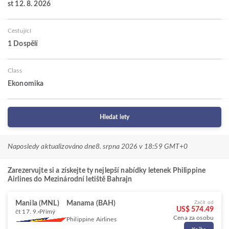
st 12. 8. 2026
Cestující
1 Dospělí
Class
Ekonomika
Hledat lety
Naposledy aktualizováno dne
8. srpna 2026 v 18:59 GMT+0
Zarezervujte si a získejte ty nejlepší nabídky letenek Philippine
Airlines do Mezinárodní letiště Bahrajn
Manila (MNL)
Manama (BAH)
Začít od
US$ 574.49
čt 17. 9.
Přímý
Cena za osobu
Philippine Airlines