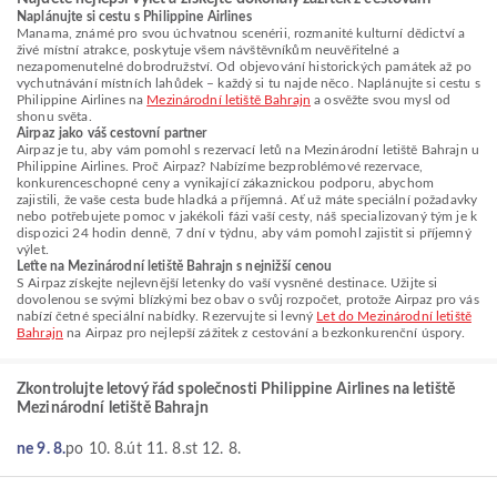
Naplánujte si cestu s Philippine Airlines
Manama, známé pro svou úchvatnou scenérii, rozmanité kulturní dědictví a
živé místní atrakce, poskytuje všem návštěvníkům neuvěřitelné a
nezapomenutelné dobrodružství. Od objevování historických památek až po
vychutnávání místních lahůdek – každý si tu najde něco. Naplánujte si cestu s
Philippine Airlines na
Mezinárodní letiště Bahrajn
a osvěžte svou mysl od
shonu světa.
Airpaz jako váš cestovní partner
Airpaz je tu, aby vám pomohl s rezervací letů na Mezinárodní letiště Bahrajn u
Philippine Airlines. Proč Airpaz? Nabízíme bezproblémové rezervace,
konkurenceschopné ceny a vynikající zákaznickou podporu, abychom
zajistili, že vaše cesta bude hladká a příjemná. Ať už máte speciální požadavky
nebo potřebujete pomoc v jakékoli fázi vaší cesty, náš specializovaný tým je k
dispozici 24 hodin denně, 7 dní v týdnu, aby vám pomohl zajistit si příjemný
výlet.
Leťte na Mezinárodní letiště Bahrajn s nejnižší cenou
S Airpaz získejte nejlevnější letenky do vaší vysněné destinace. Užijte si
dovolenou se svými blízkými bez obav o svůj rozpočet, protože Airpaz pro vás
nabízí četné speciální nabídky. Rezervujte si levný
Let do Mezinárodní letiště
Bahrajn
na Airpaz pro nejlepší zážitek z cestování a bezkonkurenční úspory.
Zkontrolujte letový řád společnosti Philippine Airlines na letiště
Mezinárodní letiště Bahrajn
ne 9. 8.
po 10. 8.
út 11. 8.
st 12. 8.