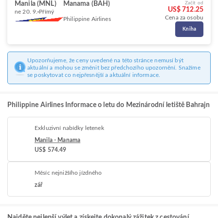
Manila (MNL)
Manama (BAH)
Začít od
US$ 712.25
ne 20. 9.
Přímý
Cena za osobu
Philippine Airlines
Kniha
Upozorňujeme, že ceny uvedené na této stránce nemusí být
aktuální a mohou se změnit bez předchozího upozornění. Snažíme
se poskytovat co nejpřesnější a aktuální informace.
Philippine Airlines Informace o letu do Mezinárodní letiště Bahrajn
Exkluzivní nabídky letenek
Manila - Manama
US$ 574.49
Měsíc nejnižšího jízdného
zář
Najděte nejlepší výlet a získejte dokonalý zážitek z cestování