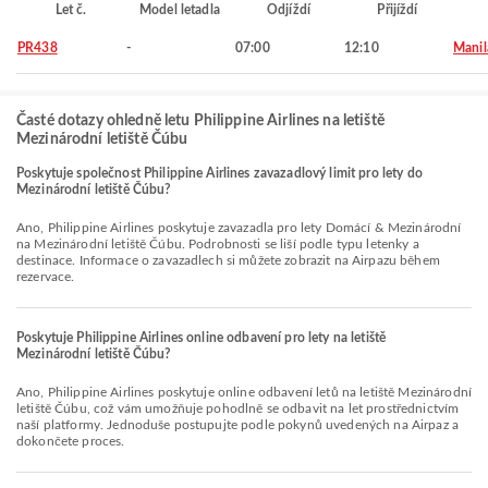
Let č.
Model letadla
Odjíždí
Přijíždí
PR438
-
07:00
12:10
Manil
Časté dotazy ohledně letu Philippine Airlines na letiště
Mezinárodní letiště Čúbu
Poskytuje společnost Philippine Airlines zavazadlový limit pro lety do
Mezinárodní letiště Čúbu?
Ano, Philippine Airlines poskytuje zavazadla pro lety Domácí & Mezinárodní
na Mezinárodní letiště Čúbu. Podrobnosti se liší podle typu letenky a
destinace. Informace o zavazadlech si můžete zobrazit na Airpazu během
rezervace.
Poskytuje Philippine Airlines online odbavení pro lety na letiště
Mezinárodní letiště Čúbu?
Ano, Philippine Airlines poskytuje online odbavení letů na letiště Mezinárodní
letiště Čúbu, což vám umožňuje pohodlně se odbavit na let prostřednictvím
naší platformy. Jednoduše postupujte podle pokynů uvedených na Airpaz a
dokončete proces.