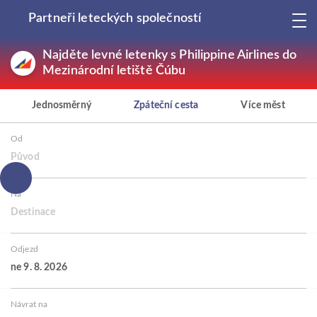
Partneři leteckých společností
Najděte levné letenky s Philippine Airlines do
Mezinárodní letiště Čúbu
Jednosměrný
Zpáteční cesta
Více měst
Od
Původ
Na
Destinace
Odjezd
ne 9. 8. 2026
Návrat na