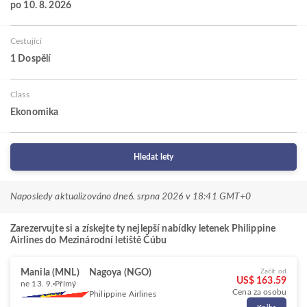
po 10. 8. 2026
Cestující
1 Dospělí
Class
Ekonomika
Hledat lety
Naposledy aktualizováno dne
6. srpna 2026 v 18:41 GMT+0
Zarezervujte si a získejte ty nejlepší nabídky letenek Philippine
Airlines do Mezinárodní letiště Čúbu
Manila (MNL)
Nagoya (NGO)
Začít od
US$ 163.59
ne 13. 9.
Přímý
Cena za osobu
Philippine Airlines