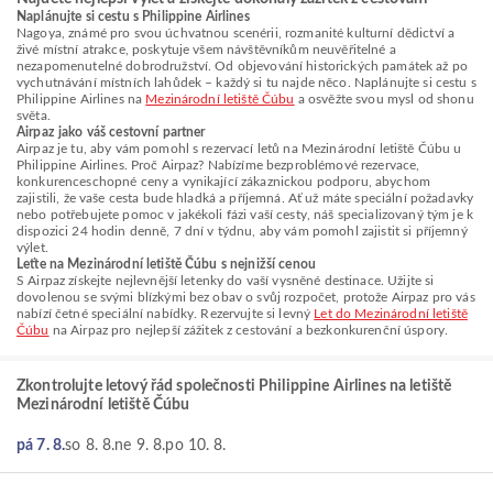
Naplánujte si cestu s Philippine Airlines
Nagoya, známé pro svou úchvatnou scenérii, rozmanité kulturní dědictví a
živé místní atrakce, poskytuje všem návštěvníkům neuvěřitelné a
nezapomenutelné dobrodružství. Od objevování historických památek až po
vychutnávání místních lahůdek – každý si tu najde něco. Naplánujte si cestu s
Philippine Airlines na
Mezinárodní letiště Čúbu
a osvěžte svou mysl od shonu
světa.
Airpaz jako váš cestovní partner
Airpaz je tu, aby vám pomohl s rezervací letů na Mezinárodní letiště Čúbu u
Philippine Airlines. Proč Airpaz? Nabízíme bezproblémové rezervace,
konkurenceschopné ceny a vynikající zákaznickou podporu, abychom
zajistili, že vaše cesta bude hladká a příjemná. Ať už máte speciální požadavky
nebo potřebujete pomoc v jakékoli fázi vaší cesty, náš specializovaný tým je k
dispozici 24 hodin denně, 7 dní v týdnu, aby vám pomohl zajistit si příjemný
výlet.
Leťte na Mezinárodní letiště Čúbu s nejnižší cenou
S Airpaz získejte nejlevnější letenky do vaší vysněné destinace. Užijte si
dovolenou se svými blízkými bez obav o svůj rozpočet, protože Airpaz pro vás
nabízí četné speciální nabídky. Rezervujte si levný
Let do Mezinárodní letiště
Čúbu
na Airpaz pro nejlepší zážitek z cestování a bezkonkurenční úspory.
Zkontrolujte letový řád společnosti Philippine Airlines na letiště
Mezinárodní letiště Čúbu
pá 7. 8.
so 8. 8.
ne 9. 8.
po 10. 8.