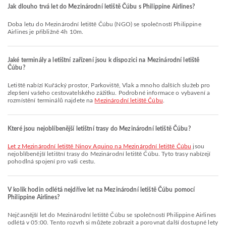
Jak dlouho trvá let do Mezinárodní letiště Čúbu s Philippine Airlines?
Doba letu do Mezinárodní letiště Čúbu (NGO) se společností Philippine
Airlines je přibližně 4h 10m.
Jaké terminály a letištní zařízení jsou k dispozici na Mezinárodní letiště
Čúbu?
Letiště nabízí Kuřácký prostor, Parkoviště, Vlak a mnoho dalších služeb pro
zlepšení vašeho cestovatelského zážitku. Podrobné informace o vybavení a
rozmístění terminálů najdete na
Mezinárodní letiště Čúbu
.
Které jsou nejoblíbenější letištní trasy do Mezinárodní letiště Čúbu?
let z Mezinárodní letiště Ninoy Aquino na Mezinárodní letiště Čúbu
jsou
nejoblíbenější letištní trasy do Mezinárodní letiště Čúbu. Tyto trasy nabízejí
pohodlná spojení pro vaši cestu.
V kolik hodin odlétá nejdříve let na Mezinárodní letiště Čúbu pomocí
Philippine Airlines?
Nejčasnější let do Mezinárodní letiště Čúbu se společností Philippine Airlines
odlétá v 05:00. Tento rozvrh si můžete zobrazit a porovnat další dostupné lety