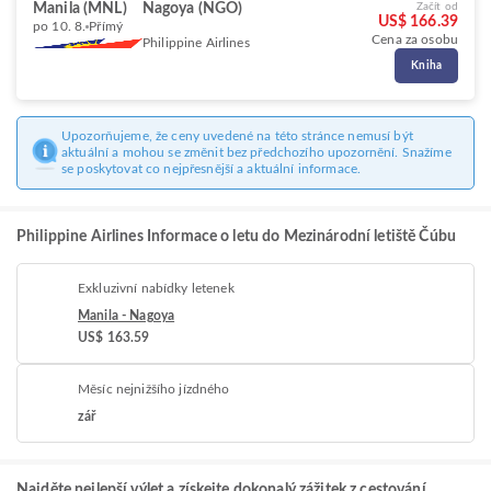
Manila (MNL)
Nagoya (NGO)
Začít od
US$ 166.39
po 10. 8.
Přímý
Cena za osobu
Philippine Airlines
Kniha
Upozorňujeme, že ceny uvedené na této stránce nemusí být
aktuální a mohou se změnit bez předchozího upozornění. Snažíme
se poskytovat co nejpřesnější a aktuální informace.
Philippine Airlines Informace o letu do Mezinárodní letiště Čúbu
Exkluzivní nabídky letenek
Manila - Nagoya
US$ 163.59
Měsíc nejnižšího jízdného
zář
Najděte nejlepší výlet a získejte dokonalý zážitek z cestování