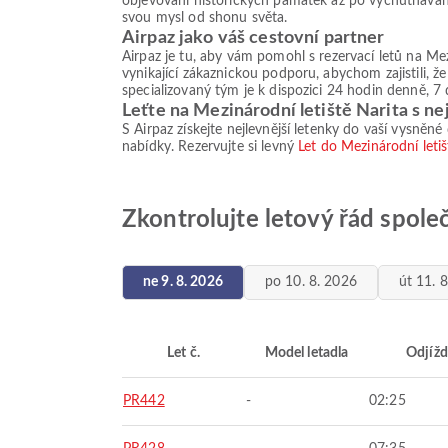
objevování historických památek až po vychutnávání 
svou mysl od shonu světa.
Airpaz jako váš cestovní partner
Airpaz je tu, aby vám pomohl s rezervací letů na Me
vynikající zákaznickou podporu, abychom zajistili, ž
specializovaný tým je k dispozici 24 hodin denně, 7 
Leťte na Mezinárodní letiště Narita s ne
S Airpaz získejte nejlevnější letenky do vaší vysněné
nabídky. Rezervujte si levný
Let do Mezinárodní letiš
Zkontrolujte letový řád společ
ne 9. 8. 2026
po 10. 8. 2026
út 11. 
Let č.
Model letadla
Odjížd
PR442
-
02:25