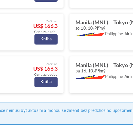
Začít od
Manila (MNL)
Tokyo (
US$ 166.3
so 10. 10.
Přímý
Cena za osobu
Philippine Airli
Kniha
Začít od
Manila (MNL)
Tokyo (
US$ 166.3
pá 16. 10.
Přímý
Cena za osobu
Philippine Airli
Kniha
nce nemusí být aktuální a mohou se změnit bez předchozího upozornění