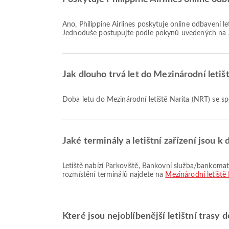
Ano, Philippine Airlines poskytuje online odbavení letů na letiště Mezinárodní letiště Narita, což vám umožňuje pohodlně se odbavit na let prostřednictvím naší platformy.
Jednoduše postupujte podle pokynů uvedených na A
Jak dlouho trvá let do Mezinárodní letišt
Doba letu do Mezinárodní letiště Narita (NRT) se spo
Jaké terminály a letištní zařízení jsou k
Letiště nabízí Parkoviště, Bankovní služba/bankomat, Invalidní vozík a mnoho dalších služeb pro zlepšení vašeho cestovatelského zážitku. Podrobné informace o vybavení a
rozmístění terminálů najdete na
Mezinárodní letiště 
Které jsou nejoblíbenější letištní trasy 