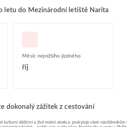
o letu do Mezinárodní letiště Narita
Měsíc nejnižšího jízdného
říj
jte dokonalý zážitek z cestování
é kulturní dědictví a živé místní atrakce, poskytuje všem návštěvníků