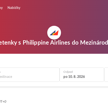
ky
Nabídky
etenky s Philippine Airlines do Mezinárodn
a
Odjezd
po 10. 8. 2026
MT+0