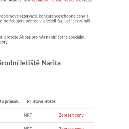
pine Airlines na
Mezinárodní letiště Narita
a osvěžte
bezproblémové rezervace, konkurenceschopné ceny a
o potřebujete pomoc v jakékoli fázi vaší cesty, náš
t, protože Airpaz pro vás nabízí četné speciální
pory.
rodní letiště Narita
to příjezdu
Příletové letiště
NRT
Zobrazit ceny