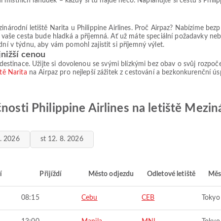
místních lahůdek – každý si tu najde něco. Naplánujte si cestu s Philip
zinárodní letiště Narita u Philippine Airlines. Proč Airpaz? Nabízíme 
e vaše cesta bude hladká a příjemná. Ať už máte speciální požadavky neb
dní v týdnu, aby vám pomohl zajistit si příjemný výlet.
jnižší cenou
 destinace. Užijte si dovolenou se svými blízkými bez obav o svůj rozpoče
tě Narita
na Airpaz pro nejlepší zážitek z cestování a bezkonkurenční ús
nosti Philippine Airlines na letiště Meziná
8. 2026
st 12. 8. 2026
í
Přijíždí
Město odjezdu
Odletové letiště
Měs
08:15
Cebu
CEB
Tokyo