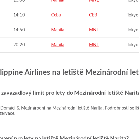
13:00
Manila
MNL
Tokyo
14:10
Cebu
CEB
Tokyo
14:50
Manila
MNL
Tokyo
20:20
Manila
MNL
Tokyo
ippine Airlines na letiště Mezinárodní let
 zavazadlový limit pro lety do Mezinárodní letiště Narit
zervace.
avení pro lety na letiště Mezinárodní letiště Narita?