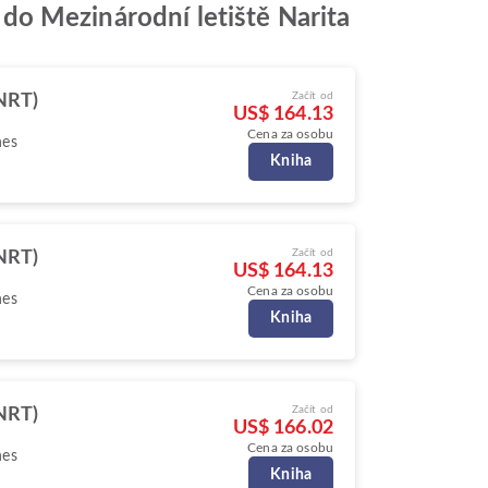
s do Mezinárodní letiště Narita
Začít od
NRT)
US$ 164.13
Cena za osobu
nes
Kniha
Začít od
NRT)
US$ 164.13
Cena za osobu
nes
Kniha
Začít od
NRT)
US$ 166.02
Cena za osobu
nes
Kniha