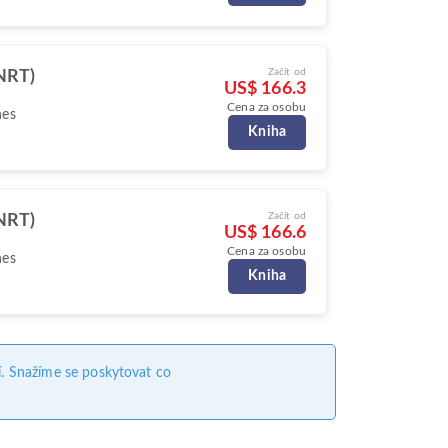
Začít od
NRT)
US$ 166.3
Cena za osobu
nes
Kniha
Začít od
NRT)
US$ 166.6
Cena za osobu
nes
Kniha
. Snažíme se poskytovat co