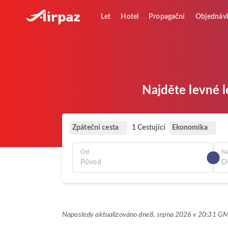
Let
Hotel
Propagační
Objednáv
Najděte levné l
Zpáteční cesta
Ekonomika
1 Cestující
Od
N
Naposledy aktualizováno dne
8. srpna 2026 v 20:31 G