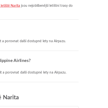
letiště Narita
jsou nejoblíbenější letištní trasy do
zit a porovnat další dostupné lety na Airpazu.
lippine Airlines?
zit a porovnat další dostupné lety na Airpazu.
ě Narita