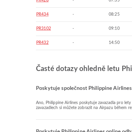
PR428
-
07:35
PR434
-
08:25
PR3102
-
09:10
PR432
-
14:50
Časté dotazy ohledně letu Phil
Poskytuje společnost Philippine Airlines
Ano, Philippine Airlines poskytuje zavazadla pro lety Domácí & Mezinárodní na Mezinárodní letiště Narita. Podrobnosti se liší podle typu letenky a destinace. Informace o
zavazadlech si můžete zobrazit na Airpazu během re
Poskytuje Philippine Airlines online odb