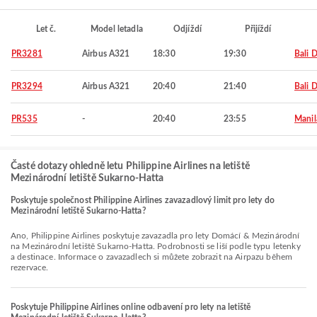
Let č.
Model letadla
Odjíždí
Přijíždí
PR3281
Airbus A321
18:30
19:30
Bali 
PR3294
Airbus A321
20:40
21:40
Bali 
PR535
-
20:40
23:55
Manil
Časté dotazy ohledně letu Philippine Airlines na letiště
Mezinárodní letiště Sukarno-Hatta
Poskytuje společnost Philippine Airlines zavazadlový limit pro lety do
Mezinárodní letiště Sukarno-Hatta?
Ano, Philippine Airlines poskytuje zavazadla pro lety Domácí & Mezinárodní
na Mezinárodní letiště Sukarno-Hatta. Podrobnosti se liší podle typu letenky
a destinace. Informace o zavazadlech si můžete zobrazit na Airpazu během
rezervace.
Poskytuje Philippine Airlines online odbavení pro lety na letiště