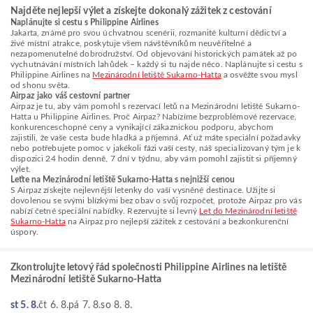
Najděte nejlepší výlet a získejte dokonalý zážitek z cestování
Naplánujte si cestu s Philippine Airlines
Jakarta, známé pro svou úchvatnou scenérii, rozmanité kulturní dědictví a
živé místní atrakce, poskytuje všem návštěvníkům neuvěřitelné a
nezapomenutelné dobrodružství. Od objevování historických památek až po
vychutnávání místních lahůdek – každý si tu najde něco. Naplánujte si cestu s
Philippine Airlines na
Mezinárodní letiště Sukarno-Hatta
a osvěžte svou mysl
od shonu světa.
Airpaz jako váš cestovní partner
Airpaz je tu, aby vám pomohl s rezervací letů na Mezinárodní letiště Sukarno-
Hatta u Philippine Airlines. Proč Airpaz? Nabízíme bezproblémové rezervace,
konkurenceschopné ceny a vynikající zákaznickou podporu, abychom
zajistili, že vaše cesta bude hladká a příjemná. Ať už máte speciální požadavky
nebo potřebujete pomoc v jakékoli fázi vaší cesty, náš specializovaný tým je k
dispozici 24 hodin denně, 7 dní v týdnu, aby vám pomohl zajistit si příjemný
výlet.
Leťte na Mezinárodní letiště Sukarno-Hatta s nejnižší cenou
S Airpaz získejte nejlevnější letenky do vaší vysněné destinace. Užijte si
dovolenou se svými blízkými bez obav o svůj rozpočet, protože Airpaz pro vás
nabízí četné speciální nabídky. Rezervujte si levný
Let do Mezinárodní letiště
Sukarno-Hatta
na Airpaz pro nejlepší zážitek z cestování a bezkonkurenční
úspory.
Zkontrolujte letový řád společnosti Philippine Airlines na letiště
Mezinárodní letiště Sukarno-Hatta
st 5. 8.
čt 6. 8.
pá 7. 8.
so 8. 8.