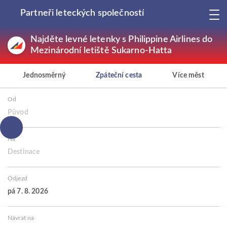
Partneři leteckých společností
Najděte levné letenky s Philippine Airlines do
Mezinárodní letiště Sukarno-Hatta
Jednosměrný
Zpáteční cesta
Více měst
Od
Původ
Na
Destinace
Odjezd
pá 7. 8. 2026
Návrat na