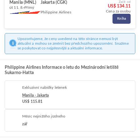
Manila (MNL)
Jakarta (CGK)
Začít od
US$ 134.11
út 11. 8.
Přímý
Cena za osobu
Philippine Airlines
Kniha
Upozorňujeme, že ceny uvedené na této stránce nemusí být
aktuální a mohou se změnit bez předchozího upozornění. Snažíme
se poskytovat co nejpřesnější a aktuální informace.
Philippine Airlines Informace o letu do Mezinárodní letiště
Sukarno-Hatta
Exkluzivní nabídky letenek
Manila - Jakarta
US$ 115.81
Měsíc nejnižšího jízdného
zář