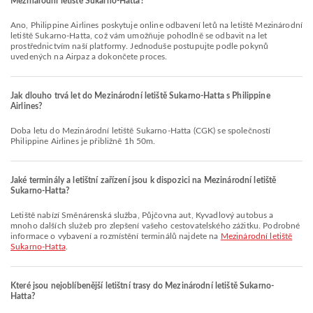
Mezinárodní letiště Sukarno-Hatta?
Ano, Philippine Airlines poskytuje online odbavení letů na letiště Mezinárodní
letiště Sukarno-Hatta, což vám umožňuje pohodlně se odbavit na let
prostřednictvím naší platformy. Jednoduše postupujte podle pokynů
uvedených na Airpaz a dokončete proces.
Jak dlouho trvá let do Mezinárodní letiště Sukarno-Hatta s Philippine
Airlines?
Doba letu do Mezinárodní letiště Sukarno-Hatta (CGK) se společností
Philippine Airlines je přibližně 1h 50m.
Jaké terminály a letištní zařízení jsou k dispozici na Mezinárodní letiště
Sukarno-Hatta?
Letiště nabízí Směnárenská služba, Půjčovna aut, Kyvadlový autobus a
mnoho dalších služeb pro zlepšení vašeho cestovatelského zážitku. Podrobné
informace o vybavení a rozmístění terminálů najdete na
Mezinárodní letiště
Sukarno-Hatta
.
Které jsou nejoblíbenější letištní trasy do Mezinárodní letiště Sukarno-
Hatta?