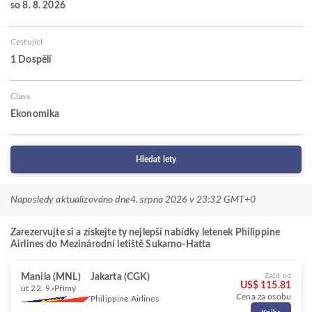
so 8. 8. 2026
Cestující
1 Dospělí
Class
Ekonomika
Hledat lety
Naposledy aktualizováno dne
4. srpna 2026 v 23:32 GMT+0
Zarezervujte si a získejte ty nejlepší nabídky letenek Philippine
Airlines do Mezinárodní letiště Sukarno-Hatta
Manila (MNL)
Jakarta (CGK)
Začít od
US$ 115.81
út 22. 9.
Přímý
Cena za osobu
Philippine Airlines