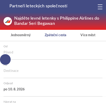
Partneři leteckých společností
Najděte levné letenky s Philippine Airlines do
Bandar Seri Begawan
Jednosměrný
Zpáteční cesta
Více měst
Od
Původ
Na
Destinace
Odjezd
po 10. 8. 2026
Návrat na