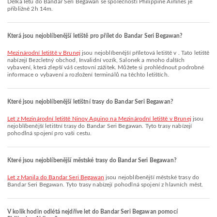
Délka letu do Bandar Seri Begawan se společností Philippine Airlines je
přibližně 2h 14m.
Která jsou nejoblíbenější letiště pro přílet do Bandar Seri Begawan?
Mezinárodní letiště v Brunej
jsou nejoblíbenější příletová letiště v . Tato letiště
nabízejí Bezcletný obchod, Invalidní vozík, Salonek a mnoho dalších
vybavení, která zlepší váš cestovní zážitek. Můžete si prohlédnout podrobné
informace o vybavení a rozložení terminálů na těchto letištích.
Které jsou nejoblíbenější letištní trasy do Bandar Seri Begawan?
let z Mezinárodní letiště Ninoy Aquino na Mezinárodní letiště v Brunej
jsou
nejoblíbenější letištní trasy do Bandar Seri Begawan. Tyto trasy nabízejí
pohodlná spojení pro vaši cestu.
Které jsou nejoblíbenější městské trasy do Bandar Seri Begawan?
let z Manila do Bandar Seri Begawan
jsou nejoblíbenější městské trasy do
Bandar Seri Begawan. Tyto trasy nabízejí pohodlná spojení z hlavních měst.
V kolik hodin odlétá nejdříve let do Bandar Seri Begawan pomocí