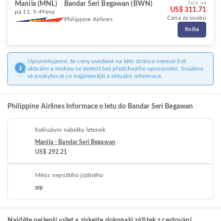
Manila (MNL)
Bandar Seri Begawan (BWN)
Začít od
US$ 311.71
pá 11. 9.
Přímý
Cena za osobu
Philippine Airlines
Kniha
Upozorňujeme, že ceny uvedené na této stránce nemusí být
aktuální a mohou se změnit bez předchozího upozornění. Snažíme
se poskytovat co nejpřesnější a aktuální informace.
Philippine Airlines Informace o letu do Bandar Seri Begawan
Exkluzivní nabídky letenek
Manila - Bandar Seri Begawan
US$ 292.21
Měsíc nejnižšího jízdného
srp
Najděte nejlepší výlet a získejte dokonalý zážitek z cestování