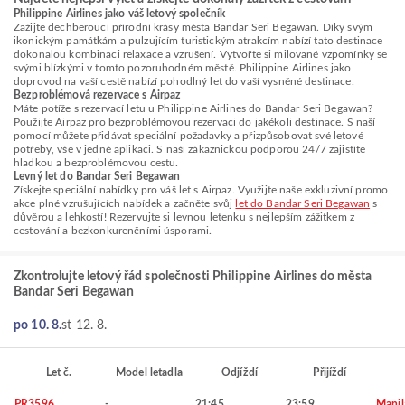
Philippine Airlines jako váš letový společník
Zažijte dechberoucí přírodní krásy města Bandar Seri Begawan. Díky svým
ikonickým památkám a pulzujícím turistickým atrakcím nabízí tato destinace
dokonalou kombinaci relaxace a vzrušení. Vytvořte si milované vzpomínky se
svými blízkými v tomto pozoruhodném městě. Philippine Airlines jako
doprovod na vaší cestě nabízí pohodlný let do vaší vysněné destinace.
Bezproblémová rezervace s Airpaz
Máte potíže s rezervací letu u Philippine Airlines do Bandar Seri Begawan?
Použijte Airpaz pro bezproblémovou rezervaci do jakékoli destinace. S naší
pomocí můžete přidávat speciální požadavky a přizpůsobovat své letové
potřeby, vše v jedné aplikaci. S naší zákaznickou podporou 24/7 zajistíte
hladkou a bezproblémovou cestu.
Levný let do Bandar Seri Begawan
Získejte speciální nabídky pro váš let s Airpaz. Využijte naše exkluzivní promo
akce plné vzrušujících nabídek a začněte svůj
let do Bandar Seri Begawan
s
důvěrou a lehkostí! Rezervujte si levnou letenku s nejlepším zážitkem z
cestování a bezkonkurenčními úsporami.
Zkontrolujte letový řád společnosti Philippine Airlines do města
Bandar Seri Begawan
po 10. 8.
st 12. 8.
Let č.
Model letadla
Odjíždí
Přijíždí
PR3596
-
21:45
23:59
Manil