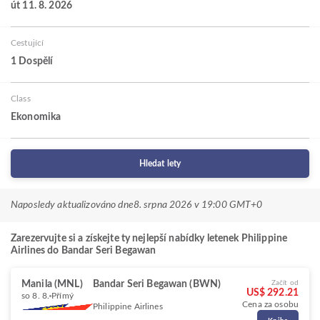
út 11. 8. 2026
Cestující
1 Dospělí
Class
Ekonomika
Hledat lety
Naposledy aktualizováno dne
8. srpna 2026 v 19:00 GMT+0
Zarezervujte si a získejte ty nejlepší nabídky letenek Philippine
Airlines do Bandar Seri Begawan
Manila (MNL)
Bandar Seri Begawan (BWN)
Začít od
US$ 292.21
so 8. 8.
Přímý
Cena za osobu
Philippine Airlines