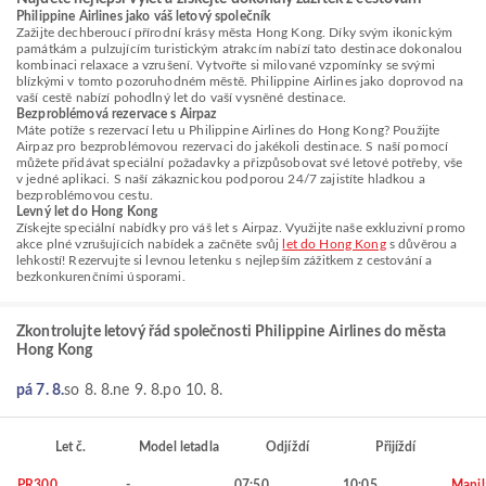
Philippine Airlines jako váš letový společník
Zažijte dechberoucí přírodní krásy města Hong Kong. Díky svým ikonickým
památkám a pulzujícím turistickým atrakcím nabízí tato destinace dokonalou
kombinaci relaxace a vzrušení. Vytvořte si milované vzpomínky se svými
blízkými v tomto pozoruhodném městě. Philippine Airlines jako doprovod na
vaší cestě nabízí pohodlný let do vaší vysněné destinace.
Bezproblémová rezervace s Airpaz
Máte potíže s rezervací letu u Philippine Airlines do Hong Kong? Použijte
Airpaz pro bezproblémovou rezervaci do jakékoli destinace. S naší pomocí
můžete přidávat speciální požadavky a přizpůsobovat své letové potřeby, vše
v jedné aplikaci. S naší zákaznickou podporou 24/7 zajistíte hladkou a
bezproblémovou cestu.
Levný let do Hong Kong
Získejte speciální nabídky pro váš let s Airpaz. Využijte naše exkluzivní promo
akce plné vzrušujících nabídek a začněte svůj
let do Hong Kong
s důvěrou a
lehkostí! Rezervujte si levnou letenku s nejlepším zážitkem z cestování a
bezkonkurenčními úsporami.
Zkontrolujte letový řád společnosti Philippine Airlines do města
Hong Kong
pá 7. 8.
so 8. 8.
ne 9. 8.
po 10. 8.
Let č.
Model letadla
Odjíždí
Přijíždí
PR300
-
07:50
10:05
Manil