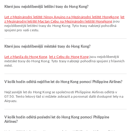
Které jsou nejoblíbenější letištní trasy do Hong Kong?
let z Mezinárodní letiště Ninoy Aquino na Mezinárodní letiště Hongkong
,
let
z Mezinárodní letiště Mactan Cebu na Mezinárodní letiště Hongkong
jsou
nejoblíbenější letištní trasy do Hong Kong. Tyto trasy nabízejí pohodlná
spojení pro vaši cestu.
Které jsou nejoblíbenější městské trasy do Hong Kong?
let z Manila do Hong Kong
,
let z Cebu do Hong Kong
jsou nejoblíbenější
městské trasy do Hong Kong. Tyto trasy nabízejí pohodlná spojení z hlavních
měst.
V kolik hodin odlétá nejdříve let do Hong Kong pomocí Philippine Airlines?
Nejčasnější let do Hong Kong se společností Philippine Airlines odlétá v
07:50. Tento letový řád si můžete zobrazit a porovnat další dostupné lety na
Airpazu.
V kolik hodin odlétá poslední let do Hong Kong pomocí Philippine
Airlines?