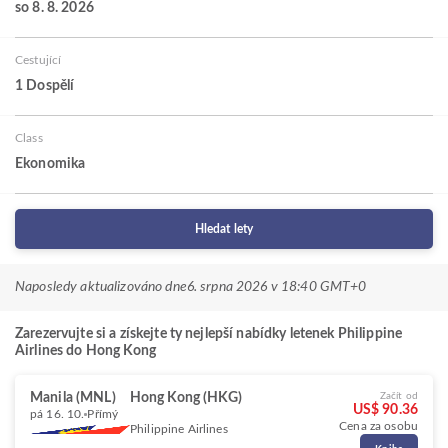
so 8. 8. 2026
Cestující
1 Dospělí
Class
Ekonomika
Hledat lety
Naposledy aktualizováno dne
6. srpna 2026 v 18:40 GMT+0
Zarezervujte si a získejte ty nejlepší nabídky letenek Philippine
Airlines do Hong Kong
Manila (MNL)
Hong Kong (HKG)
Začít od
US$ 90.36
pá 16. 10.
Přímý
Cena za osobu
Philippine Airlines