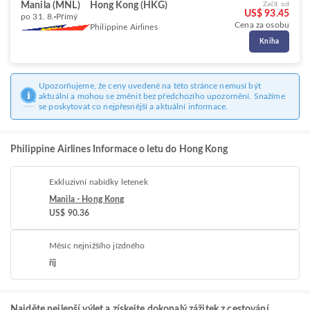
Manila (MNL)
Hong Kong (HKG)
Začít od
US$ 93.45
po 31. 8.
Přímý
Cena za osobu
Philippine Airlines
Kniha
Upozorňujeme, že ceny uvedené na této stránce nemusí být
aktuální a mohou se změnit bez předchozího upozornění. Snažíme
se poskytovat co nejpřesnější a aktuální informace.
Philippine Airlines Informace o letu do Hong Kong
Exkluzivní nabídky letenek
Manila - Hong Kong
US$ 90.36
Měsíc nejnižšího jízdného
říj
Najděte nejlepší výlet a získejte dokonalý zážitek z cestování