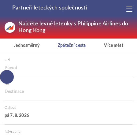
Partneři leteckých společností
Najděte levné letenky s Philippine Airlines do
Hong Kong
Jednosměrný
Zpáteční cesta
Více měst
Od
Původ
Na
Destinace
Odjezd
pá 7. 8. 2026
Návrat na