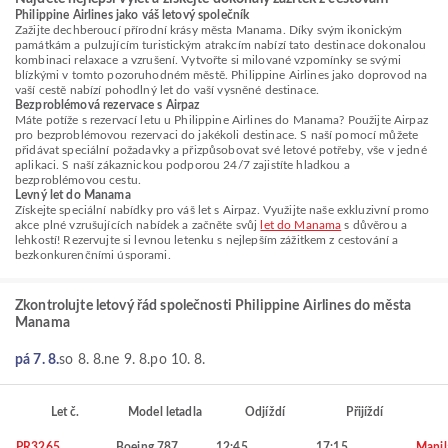
Philippine Airlines jako váš letový společník
Zažijte dechberoucí přírodní krásy města Manama. Díky svým ikonickým
památkám a pulzujícím turistickým atrakcím nabízí tato destinace dokonalou
kombinaci relaxace a vzrušení. Vytvořte si milované vzpomínky se svými
blízkými v tomto pozoruhodném městě. Philippine Airlines jako doprovod na
vaší cestě nabízí pohodlný let do vaší vysněné destinace.
Bezproblémová rezervace s Airpaz
Máte potíže s rezervací letu u Philippine Airlines do Manama? Použijte Airpaz
pro bezproblémovou rezervaci do jakékoli destinace. S naší pomocí můžete
přidávat speciální požadavky a přizpůsobovat své letové potřeby, vše v jedné
aplikaci. S naší zákaznickou podporou 24/7 zajistíte hladkou a
bezproblémovou cestu.
Levný let do Manama
Získejte speciální nabídky pro váš let s Airpaz. Využijte naše exkluzivní promo
akce plné vzrušujících nabídek a začněte svůj
let do Manama
s důvěrou a
lehkostí! Rezervujte si levnou letenku s nejlepším zážitkem z cestování a
bezkonkurenčními úsporami.
Zkontrolujte letový řád společnosti Philippine Airlines do města
Manama
pá 7. 8.
so 8. 8.
ne 9. 8.
po 10. 8.
Let č.
Model letadla
Odjíždí
Přijíždí
PR3265
Boeing 787
12:45
17:15
Manil