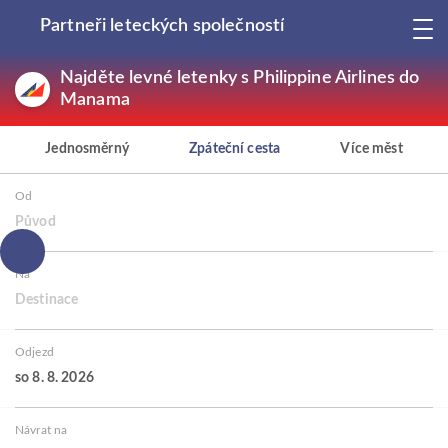
Partneři leteckých společností
Najděte levné letenky s Philippine Airlines do
Manama
Jednosměrný
Zpáteční cesta
Více měst
Od
Původ
Na
Destinace
Odjezd
so 8. 8. 2026
Návrat na