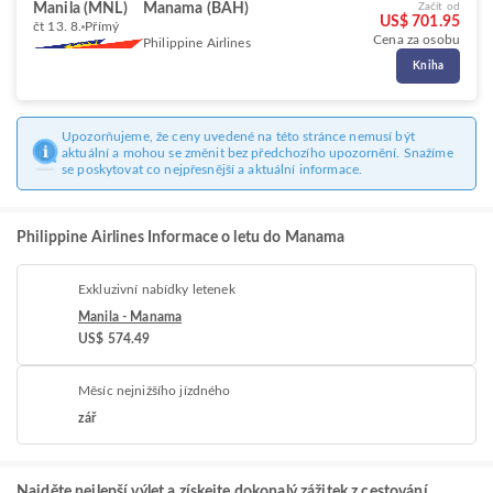
Manila (MNL)
Manama (BAH)
Začít od
US$ 701.95
čt 13. 8.
Přímý
Cena za osobu
Philippine Airlines
Kniha
Upozorňujeme, že ceny uvedené na této stránce nemusí být
aktuální a mohou se změnit bez předchozího upozornění. Snažíme
se poskytovat co nejpřesnější a aktuální informace.
Philippine Airlines Informace o letu do Manama
Exkluzivní nabídky letenek
Manila - Manama
US$ 574.49
Měsíc nejnižšího jízdného
zář
Najděte nejlepší výlet a získejte dokonalý zážitek z cestování