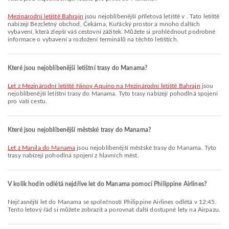
Mezinárodní letiště Bahrajn
jsou nejoblíbenější příletová letiště v . Tato letiště
nabízejí Bezcletný obchod, Čekárna, Kuřácký prostor a mnoho dalších
vybavení, která zlepší váš cestovní zážitek. Můžete si prohlédnout podrobné
informace o vybavení a rozložení terminálů na těchto letištích.
Které jsou nejoblíbenější letištní trasy do Manama?
let z Mezinárodní letiště Ninoy Aquino na Mezinárodní letiště Bahrajn
jsou
nejoblíbenější letištní trasy do Manama. Tyto trasy nabízejí pohodlná spojení
pro vaši cestu.
Které jsou nejoblíbenější městské trasy do Manama?
let z Manila do Manama
jsou nejoblíbenější městské trasy do Manama. Tyto
trasy nabízejí pohodlná spojení z hlavních měst.
V kolik hodin odlétá nejdříve let do Manama pomocí Philippine Airlines?
Nejčasnější let do Manama se společností Philippine Airlines odlétá v 12:45.
Tento letový řád si můžete zobrazit a porovnat další dostupné lety na Airpazu.