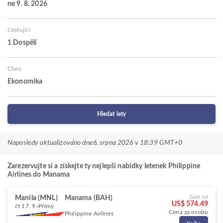
ne 9. 8. 2026
Cestující
1 Dospělí
Class
Ekonomika
Hledat lety
Naposledy aktualizováno dne
6. srpna 2026 v 18:39 GMT+0
Zarezervujte si a získejte ty nejlepší nabídky letenek Philippine
Airlines do Manama
Manila (MNL)
Manama (BAH)
Začít od
US$ 574.49
čt 17. 9.
Přímý
Cena za osobu
Philippine Airlines