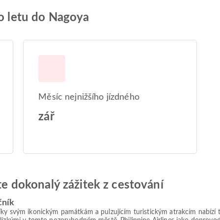
 o letu do Nagoya
Měsíc nejnižšího jízdného
zář
jte dokonalý zážitek z cestování
čník
íky svým ikonickým památkám a pulzujícím turistickým atrakcím nabízí 