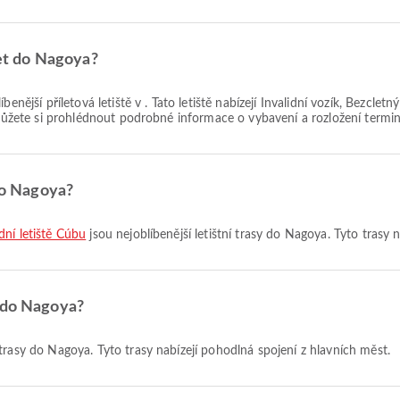
let do Nagoya?
íbenější příletová letiště v . Tato letiště nabízejí Invalidní vozík, Bez
 Můžete si prohlédnout podrobné informace o vybavení a rozložení terminá
 do Nagoya?
dní letiště Čúbu
jsou nejoblíbenější letištní trasy do Nagoya. Tyto trasy 
y do Nagoya?
trasy do Nagoya. Tyto trasy nabízejí pohodlná spojení z hlavních měst.