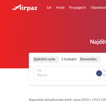
Let
Hotel
Propagační
Objednáv
Najdět
Zpáteční cesta
Ekonomika
1 Cestující
Od
N
Naposledy aktualizováno dne
8. srpna 2026 v 19:01 G