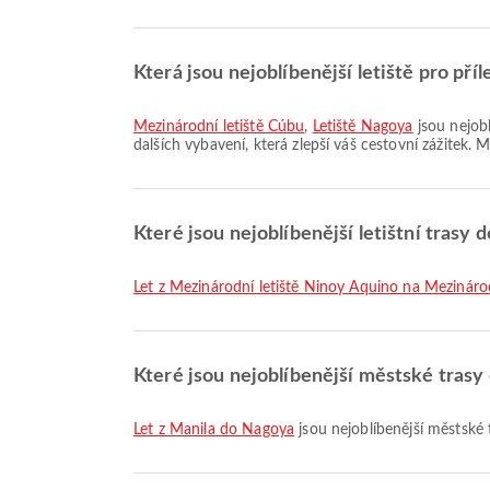
Která jsou nejoblíbenější letiště pro pří
Mezinárodní letiště Čúbu
,
Letiště Nagoya
jsou nejobl
dalších vybavení, která zlepší váš cestovní zážitek.
Které jsou nejoblíbenější letištní trasy
let z Mezinárodní letiště Ninoy Aquino na Mezináro
Které jsou nejoblíbenější městské tras
let z Manila do Nagoya
jsou nejoblíbenější městské 