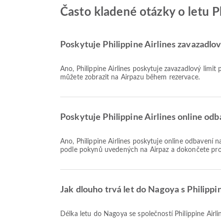
Často kladené otázky o letu P
Poskytuje Philippine Airlines zavazadlov
Ano, Philippine Airlines poskytuje zavazadlový limit pro lety Domácí & Mezinárodní do Nagoya. Podrobnosti se liší podle typu letenky a destinace. Informace o zavazadlech si
můžete zobrazit na Airpazu během rezervace.
Poskytuje Philippine Airlines online od
Ano, Philippine Airlines poskytuje online odbavení na lety do Nagoya, což vám umožňuje pohodlně se odbavit na let prostřednictvím naší platformy. Jednoduše postupujte
podle pokynů uvedených na Airpaz a dokončete pro
Jak dlouho trvá let do Nagoya s Philippin
Délka letu do Nagoya se společností Philippine Airli