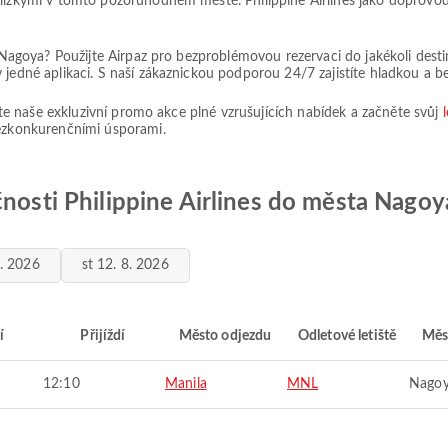
lízkými v tomto pozoruhodném městě. Philippine Airlines jako doprovod 
o Nagoya? Použijte Airpaz pro bezproblémovou rezervaci do jakékoli dest
 jedné aplikaci. S naší zákaznickou podporou 24/7 zajistíte hladkou a 
ijte naše exkluzivní promo akce plné vzrušujících nabídek a začněte svůj
bezkonkurenčními úsporami.
čnosti Philippine Airlines do města Nagoy
8. 2026
st 12. 8. 2026
í
Přijíždí
Město odjezdu
Odletové letiště
Měs
12:10
Manila
MNL
Nago