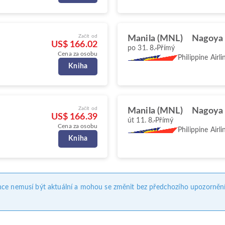
Začít od
Manila (MNL)
Nagoya
US$ 166.02
po 31. 8.
Přímý
Cena za osobu
Philippine Airli
Kniha
Začít od
Manila (MNL)
Nagoya
US$ 166.39
út 11. 8.
Přímý
Cena za osobu
Philippine Airli
Kniha
nce nemusí být aktuální a mohou se změnit bez předchozího upozornění