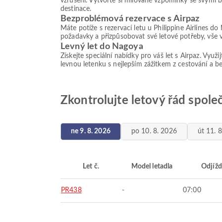
vzrušení. Vytvořte si milované vzpomínky se svými b
destinace.
Bezproblémová rezervace s Airpaz
Máte potíže s rezervací letu u Philippine Airlines d
požadavky a přizpůsobovat své letové potřeby, vše v
Levný let do Nagoya
Získejte speciální nabídky pro váš let s Airpaz. Využ
levnou letenku s nejlepším zážitkem z cestování a 
Zkontrolujte letový řád spole
ne 9. 8. 2026
po 10. 8. 2026
út 11. 
Let č.
Model letadla
Odjížd
PR438
-
07:00