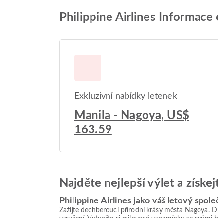
Philippine Airlines Informace
Exkluzivní nabídky letenek
Manila - Nagoya, US$
163.59
Najděte nejlepší výlet a získe
Philippine Airlines jako váš letový spole
Zažijte dechberoucí přírodní krásy města Nagoya. D