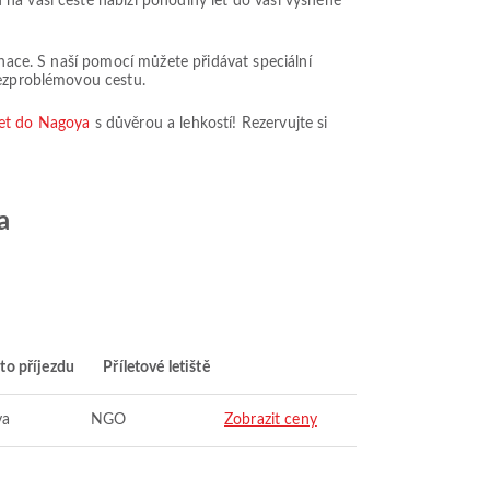
na vaší cestě nabízí pohodlný let do vaší vysněné
inace. S naší pomocí můžete přidávat speciální
bezproblémovou cestu.
let do Nagoya
s důvěrou a lehkostí! Rezervujte si
a
to příjezdu
Příletové letiště
ya
NGO
Zobrazit ceny