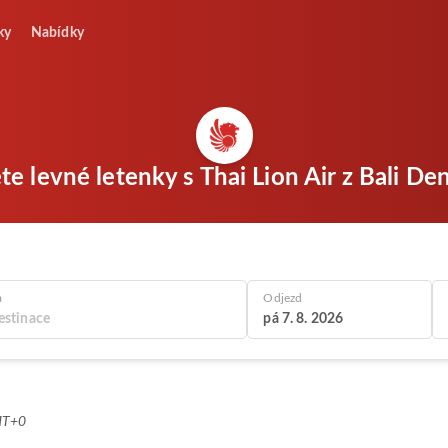
ky
Nabídky
te levné letenky s Thai Lion Air z Bali De
a
Odjezd
pá 7. 8. 2026
MT+0