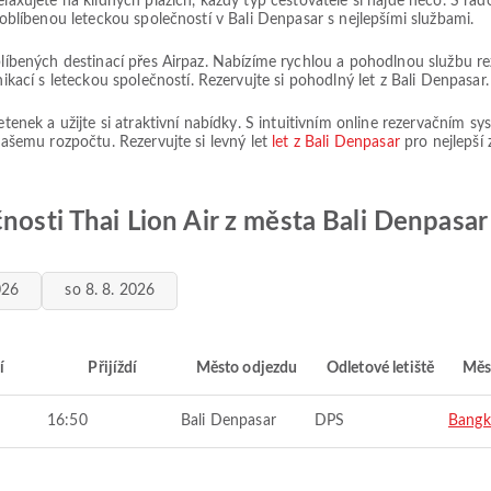
elaxujete na klidných plážích, každý typ cestovatele si najde něco. S řa
, oblíbenou leteckou společností v Bali Denpasar s nejlepšími službami.
oblíbených destinací přes Airpaz. Nabízíme rychlou a pohodlnou službu r
cí s leteckou společností. Rezervujte si pohodlný let z Bali Denpasar.
letenek a užijte si atraktivní nabídky. S intuitivním online rezervačním 
 vašemu rozpočtu. Rezervujte si levný let
let z Bali Denpasar
pro nejlepší 
nosti Thai Lion Air z města Bali Denpasar
026
so 8. 8. 2026
í
Přijíždí
Město odjezdu
Odletové letiště
Měs
16:50
Bali Denpasar
DPS
Bangk