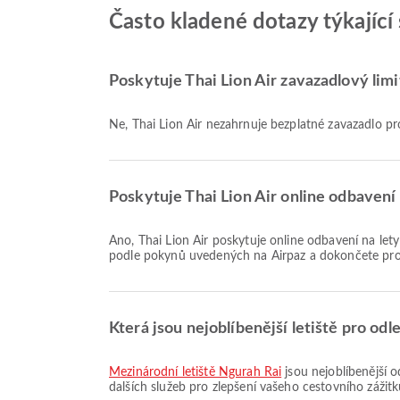
Často kladené dotazy týkající 
Poskytuje Thai Lion Air zavazadlový limi
Ne, Thai Lion Air nezahrnuje bezplatné zavazadlo 
Poskytuje Thai Lion Air online odbavení 
Ano, Thai Lion Air poskytuje online odbavení na lety z Bali Denpasar, což vám umožňuje pohodlně se odbavit na let prostřednictvím naší platformy. Jednoduše postupujte
podle pokynů uvedených na Airpaz a dokončete pro
Která jsou nejoblíbenější letiště pro odl
Mezinárodní letiště Ngurah Rai
jsou nejoblíbenější o
dalších služeb pro zlepšení vašeho cestovního zážit