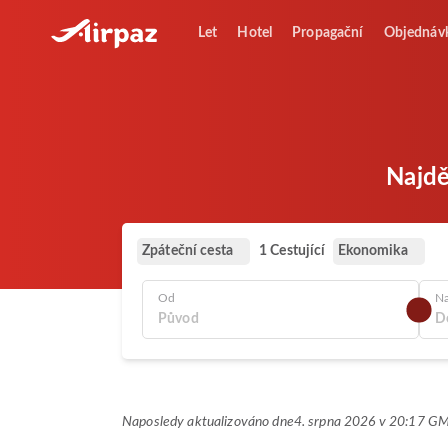
Let
Hotel
Propagační
Objednáv
Najdě
Zpáteční cesta
Ekonomika
1 Cestující
Od
N
Naposledy aktualizováno dne
4. srpna 2026 v 20:17 G