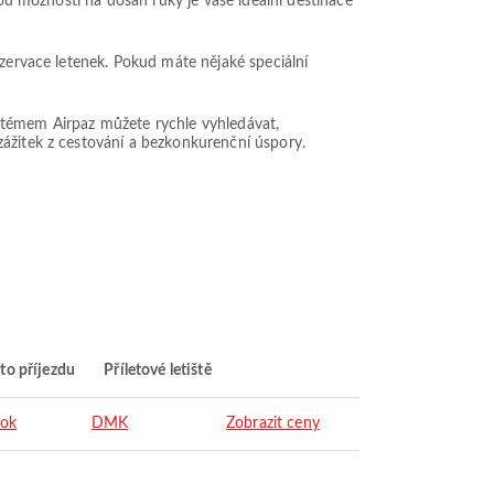
dou možností na dosah ruky je vaše ideální destinace
ezervace letenek. Pokud máte nějaké speciální
systémem Airpaz můžete rychle vyhledávat,
zážitek z cestování a bezkonkurenční úspory.
to příjezdu
Příletové letiště
ok
DMK
Zobrazit ceny