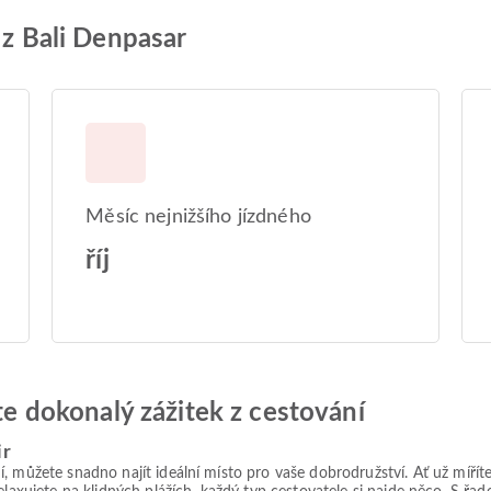
 z Bali Denpasar
Měsíc nejnižšího jízdného
říj
jte dokonalý zážitek z cestování
ir
í, můžete snadno najít ideální místo pro vaše dobrodružství. Ať už míř