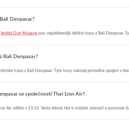
z Bali Denpasar?
ní letiště Don Mueang
jsou nejoblíbenější letištní trasy z Bali Denpasar. T
 z Bali Denpasar?
městské trasy z Bali Denpasar. Tyto trasy nabízejí pohodlná spojení z hla
Denpasar se společností Thai Lion Air?
 Lion Air odlétá v 13:15. Tento letový řád si můžete zobrazit a porovnat d