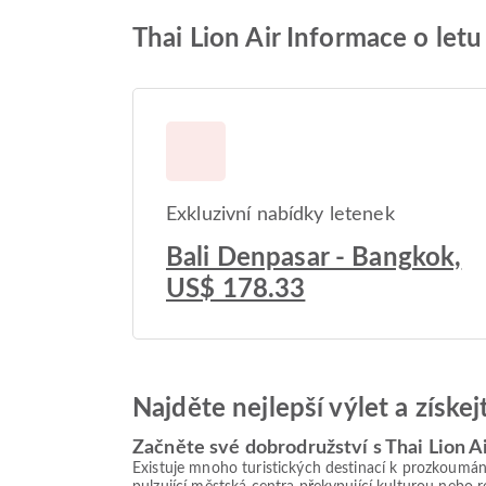
Thai Lion Air Informace o letu
Exkluzivní nabídky letenek
Bali Denpasar - Bangkok,
US$ 178.33
Najděte nejlepší výlet a získe
Začněte své dobrodružství s Thai Lion A
Existuje mnoho turistických destinací k prozkoumán