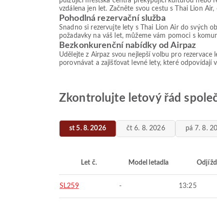
pulzující městská centra překypující kulturou nebo r
vzdálena jen let. Začněte svou cestu s Thai Lion Air
Pohodlná rezervační služba
Snadno si rezervujte lety s Thai Lion Air do svých 
požadavky na váš let, můžeme vám pomoci s komunika
Bezkonkurenční nabídky od Airpaz
Udělejte z Airpaz svou nejlepší volbu pro rezervace 
porovnávat a zajišťovat levné lety, které odpovídají
Zkontrolujte letový řád společ
st 5. 8. 2026
čt 6. 8. 2026
pá 7. 8. 2
Let č.
Model letadla
Odjížd
SL259
-
13:25