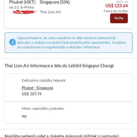
Phuket (HKT)
Singapore (SIN)
Začít od
US$ 123.64
ne 23. 8.
Přímý
Cena za osobu
Thai Lion Air
Kniha
Upozorňujeme, že ceny uvedené na této stránce nemusí být
aktuální a mohou se změnit bez předchozího upozornění. Snažíme
se poskytovat co nejpřesnější a aktuální informace.
Thai Lion Air Informace o letu do Letiště Singapur Changi
Exkluzivní nabídky letenek
Phuket - Singapore
US$ 107.74
Měsíc nejnižšího jízdného
srp
Najděte nejlepší výlet a získejte dokonalý zážitek z cestování