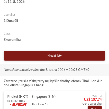
út 11. 8. 2026
Cestující
1 Dospělí
Class
Ekonomika
Hledat lety
Naposledy aktualizováno dne
8. srpna 2026 v 20:03 GMT+0
Zarezervujte si a získejte ty nejlepší nabídky letenek Thai Lion Air
do Letiště Singapur Changi
Phuket (HKT)
Singapore (SIN)
Začít od
US$ 107.74
so 8. 8.
Přímý
Cena za osobu
Thai Lion Air