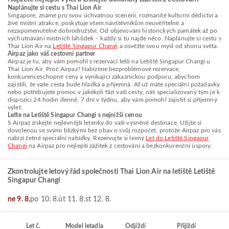
Naplánujte si cestu s Thai Lion Air
Singapore, známé pro svou úchvatnou scenérii, rozmanité kulturní dědictví a
živé místní atrakce, poskytuje všem návštěvníkům neuvěřitelné a
nezapomenutelné dobrodružství. Od objevování historických památek až po
vychutnávání místních lahůdek – každý si tu najde něco. Naplánujte si cestu s
Thai Lion Air na
Letiště Singapur Changi
a osvěžte svou mysl od shonu světa.
Airpaz jako váš cestovní partner
Airpaz je tu, aby vám pomohl s rezervací letů na Letiště Singapur Changi u
Thai Lion Air. Proč Airpaz? Nabízíme bezproblémové rezervace,
konkurenceschopné ceny a vynikající zákaznickou podporu, abychom
zajistili, že vaše cesta bude hladká a příjemná. Ať už máte speciální požadavky
nebo potřebujete pomoc v jakékoli fázi vaší cesty, náš specializovaný tým je k
dispozici 24 hodin denně, 7 dní v týdnu, aby vám pomohl zajistit si příjemný
výlet.
Leťte na Letiště Singapur Changi s nejnižší cenou
S Airpaz získejte nejlevnější letenky do vaší vysněné destinace. Užijte si
dovolenou se svými blízkými bez obav o svůj rozpočet, protože Airpaz pro vás
nabízí četné speciální nabídky. Rezervujte si levný
Let do Letiště Singapur
Changi
na Airpaz pro nejlepší zážitek z cestování a bezkonkurenční úspory.
Zkontrolujte letový řád společnosti Thai Lion Air na letiště Letiště
Singapur Changi
ne 9. 8.
po 10. 8.
út 11. 8.
st 12. 8.
Let č.
Model letadla
Odjíždí
Přijíždí