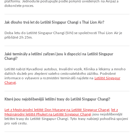
platformy. Jednoduše postupujte podle pokynů uvedených na Airpaz a
dokončete proces.
Jak dlouho trvá let do Letiště Singapur Changi s Thai Lion Air?
Doba letu do Letiště Singapur Changi (SIN) se společností Thai Lion Air je
přibližně 2h 25m.
Jaké terminály a letištní zařízení jsou k dispozici na Letiště Singapur
Changi?
Letiště nabízí Kyvadlový autobus, Invalidní vozík, Klinika a lékárny a mnoho
dalších služeb pro zlepšení vašeho cestovatelského zážitku. Podrobné
informace o vybavení a rozmístění terminálů najdete na
Letiště Singapur
Changi
.
Které jsou nejoblíbenější letištní trasy do Letiště Singapur Changi?
let z Mezinárodní letiště Don Mueang na Letiště Singapur Changi
,
let z
Mezinárodní letiště Phuket na Letiště Singapur Changi
jsou nejoblíbenější
letištní trasy do Letiště Singapur Changi. Tyto trasy nabízejí pohodlná spojení
pro vaši cestu.