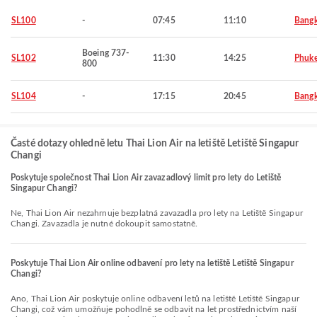
SL100
-
07:45
11:10
Bang
Boeing 737-
SL102
11:30
14:25
Phuke
800
SL104
-
17:15
20:45
Bang
Časté dotazy ohledně letu Thai Lion Air na letiště Letiště Singapur
Changi
Poskytuje společnost Thai Lion Air zavazadlový limit pro lety do Letiště
Singapur Changi?
Ne, Thai Lion Air nezahrnuje bezplatná zavazadla pro lety na Letiště Singapur
Changi. Zavazadla je nutné dokoupit samostatně.
Poskytuje Thai Lion Air online odbavení pro lety na letiště Letiště Singapur
Changi?
Ano, Thai Lion Air poskytuje online odbavení letů na letiště Letiště Singapur
Changi, což vám umožňuje pohodlně se odbavit na let prostřednictvím naší