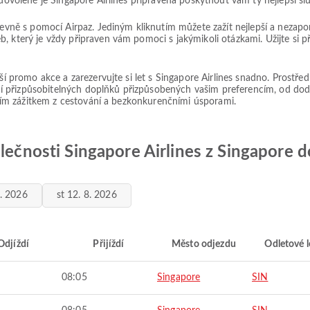
 dovolené je Singapore Airlines připravena poskytnout vám ty nejlepší sl
a levně s pomocí Airpaz. Jediným kliknutím můžete zažít nejlepší a nez
, který je vždy připraven vám pomoci s jakýmikoli otázkami. Užijte si 
ší promo akce a zarezervujte si let s Singapore Airlines snadno. Prostřed
í přizpůsobitelných doplňků přizpůsobených vašim preferencím, od dod
epším zážitkem z cestování a bezkonkurenčními úsporami.
olečnosti Singapore Airlines z Singapore
8. 2026
st 12. 8. 2026
Odjíždí
Přijíždí
Město odjezdu
Odletové l
08:05
Singapore
SIN