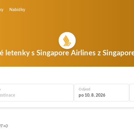
ky
Nabídky
é letenky s Singapore Airlines z Singapo
a
Odjezd
po 10. 8. 2026
MT+0