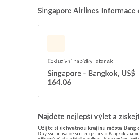
Singapore Airlines Informace
Exkluzivní nabídky letenek
Singapore - Bangkok, US$
164.06
Najděte nejlepší výlet a získe
Užijte si úchvatnou krajinu města Bang
Díky své úchvatné scenérii je město Bangkok známé j