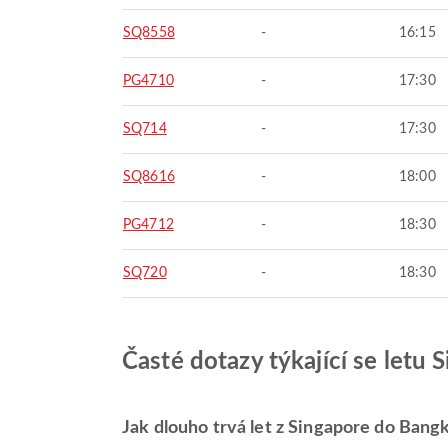
SQ8558
-
16:15
PG4710
-
17:30
SQ714
-
17:30
SQ8616
-
18:00
PG4712
-
18:30
SQ720
-
18:30
Časté dotazy týkající se letu
Jak dlouho trvá let z Singapore do Bang