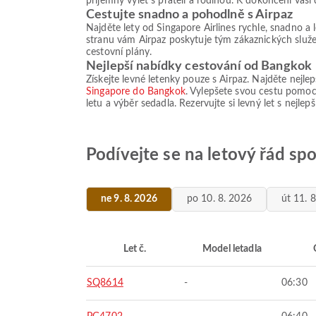
příjemný výlet s přáteli a rodinou. K dokončení vaší
Cestujte snadno a pohodlně s Airpaz
Najděte lety od Singapore Airlines rychle, snadno 
stranu vám Airpaz poskytuje tým zákaznických služeb
cestovní plány.
Nejlepší nabídky cestování od Bangkok
Získejte levné letenky pouze s Airpaz. Najděte nejlep
Singapore do Bangkok
. Vylepšete svou cestu pomoc
letu a výběr sedadla. Rezervujte si levný let s nejl
Podívejte se na letový řád sp
ne 9. 8. 2026
po 10. 8. 2026
út 11. 
Let č.
Model letadla
SQ8614
-
06:30