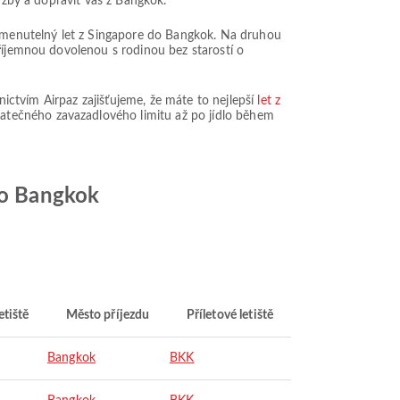
užby a dopravit vás z Bangkok.
apomenutelný let z Singapore do Bangkok. Na druhou
příjemnou dovolenou s rodinou bez starostí o
nictvím Airpaz zajišťujeme, že máte to nejlepší
let z
atečného zavazadlového limitu až po jídlo během
 do Bangkok
etiště
Město příjezdu
Příletové letiště
Bangkok
BKK