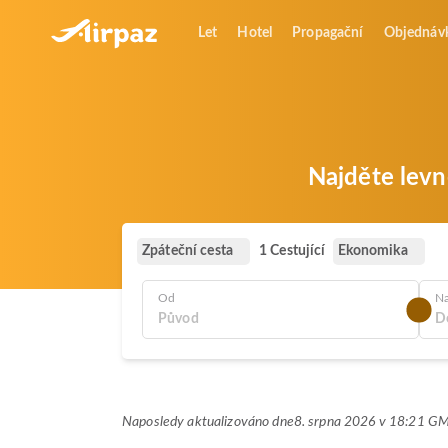
Let
Hotel
Propagační
Objednáv
Najděte levn
Zpáteční cesta
Ekonomika
1 Cestující
Od
N
Naposledy aktualizováno dne
8. srpna 2026 v 18:21 G