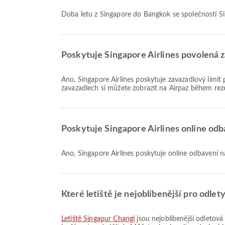
Doba letu z Singapore do Bangkok se společností Si
Poskytuje Singapore Airlines povolená 
Ano, Singapore Airlines poskytuje zavazadlový limit pro lety Domácí & Mezinárodní z Singapore do Bangkok. Podrobnosti se liší podle typu letenky a destinace. Podrobnosti o
zavazadlech si můžete zobrazit na Airpaz během rez
Poskytuje Singapore Airlines online odb
Ano, Singapore Airlines poskytuje online odbavení
Které letiště je nejoblíbenější pro odle
Letiště Singapur Changi
jsou nejoblíbenější odletová