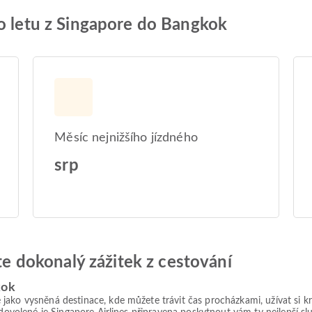
 o letu z Singapore do Bangkok
Měsíc nejnižšího jízdného
srp
jte dokonalý zážitek z cestování
kok
ako vysněná destinace, kde můžete trávit čas procházkami, užívat si kr