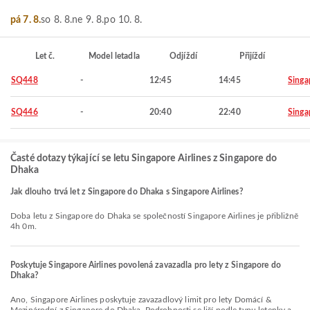
pá 7. 8.
so 8. 8.
ne 9. 8.
po 10. 8.
Let č.
Model letadla
Odjíždí
Přijíždí
SQ448
-
12:45
14:45
Singa
SQ446
-
20:40
22:40
Singa
Časté dotazy týkající se letu Singapore Airlines z Singapore do
Dhaka
Jak dlouho trvá let z Singapore do Dhaka s Singapore Airlines?
Doba letu z Singapore do Dhaka se společností Singapore Airlines je přibližně
4h 0m.
Poskytuje Singapore Airlines povolená zavazadla pro lety z Singapore do
Dhaka?
Ano, Singapore Airlines poskytuje zavazadlový limit pro lety Domácí &