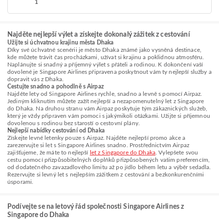
1
Najděte nejlepší výlet a získejte dokonalý zážitek z cestování
Užijte si úchvatnou krajinu města Dhaka
Díky své úchvatné scenérii je město Dhaka známé jako vysněná destinace,
kde můžete trávit čas procházkami, užívat si krajinu a poklidnou atmosféru.
Naplánujte si snadný a příjemný výlet s přáteli a rodinou. K dokončení vaší
dovolené je Singapore Airlines připravena poskytnout vám ty nejlepší služby a
dopravit vás z Dhaka.
Cestujte snadno a pohodlně s Airpaz
Najděte lety od Singapore Airlines rychle, snadno a levně s pomocí Airpaz.
Jediným kliknutím můžete zažít nejlepší a nezapomenutelný let z Singapore
do Dhaka. Na druhou stranu vám Airpaz poskytuje tým zákaznických služeb,
který je vždy připraven vám pomoci s jakýmikoli otázkami. Užijte si příjemnou
dovolenou s rodinou bez starostí o cestovní plány.
Nejlepší nabídky cestování od Dhaka
Získejte levné letenky pouze s Airpaz. Najděte nejlepší promo akce a
zarezervujte si let s Singapore Airlines snadno. Prostřednictvím Airpaz
zajišťujeme, že máte to nejlepší
let z Singapore do Dhaka
. Vylepšete svou
cestu pomocí přizpůsobitelných doplňků přizpůsobených vašim preferencím,
od dodatečného zavazadlového limitu až po jídlo během letu a výběr sedadla.
Rezervujte si levný let s nejlepším zážitkem z cestování a bezkonkurenčními
úsporami.
Podívejte se na letový řád společnosti Singapore Airlines z
Singapore do Dhaka