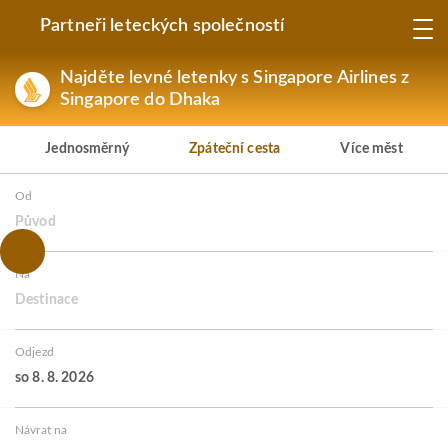
Partneři leteckých společností
Najděte levné letenky s Singapore Airlines z
Singapore do Dhaka
Jednosměrný
Zpáteční cesta
Více měst
Od
Původ
Na
Destinace
Odjezd
so 8. 8. 2026
Návrat na