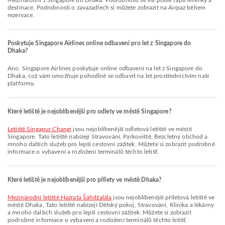
Mezinárodní z Singapore do Dhaka. Podrobnosti se liší podle typu letenky a
destinace. Podrobnosti o zavazadlech si můžete zobrazit na Airpaz během
rezervace.
Poskytuje Singapore Airlines online odbavení pro let z Singapore do
Dhaka?
Ano, Singapore Airlines poskytuje online odbavení na let z Singapore do
Dhaka, což vám umožňuje pohodlně se odbavit na let prostřednictvím naší
platformy.
Které letiště je nejoblíbenější pro odlety ve městě Singapore?
Letiště Singapur Changi
jsou nejoblíbenější odletová letiště ve městě
Singapore. Tato letiště nabízejí Stravování, Parkoviště, Bezcletný obchod a
mnoho dalších služeb pro lepší cestovní zážitek. Můžete si zobrazit podrobné
informace o vybavení a rozložení terminálů těchto letišť.
Které letiště je nejoblíbenější pro přílety ve městě Dhaka?
Mezinárodní letiště Hazrata Šáhdžalála
jsou nejoblíbenější příletová letiště ve
městě Dhaka. Tato letiště nabízejí Dětský pokoj, Stravování, Klinika a lékárny
a mnoho dalších služeb pro lepší cestovní zážitek. Můžete si zobrazit
podrobné informace o vybavení a rozložení terminálů těchto letišť.