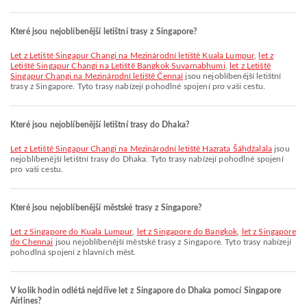
Které jsou nejoblíbenější letištní trasy z Singapore?
let z Letiště Singapur Changi na Mezinárodní letiště Kuala Lumpur
,
let z
Letiště Singapur Changi na Letiště Bangkok Suvarnabhumi
,
let z Letiště
Singapur Changi na Mezinárodní letiště Čennaí
jsou nejoblíbenější letištní
trasy z Singapore. Tyto trasy nabízejí pohodlné spojení pro vaši cestu.
Které jsou nejoblíbenější letištní trasy do Dhaka?
let z Letiště Singapur Changi na Mezinárodní letiště Hazrata Šáhdžalála
jsou
nejoblíbenější letištní trasy do Dhaka. Tyto trasy nabízejí pohodlné spojení
pro vaši cestu.
Které jsou nejoblíbenější městské trasy z Singapore?
let z Singapore do Kuala Lumpur
,
let z Singapore do Bangkok
,
let z Singapore
do Chennai
jsou nejoblíbenější městské trasy z Singapore. Tyto trasy nabízejí
pohodlná spojení z hlavních měst.
V kolik hodin odlétá nejdříve let z Singapore do Dhaka pomocí Singapore
Airlines?