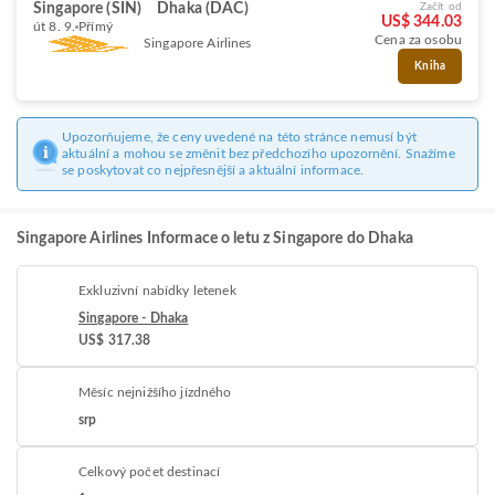
Singapore (SIN)
Dhaka (DAC)
Začít od
US$ 344.03
út 8. 9.
Přímý
Cena za osobu
Singapore Airlines
Kniha
Upozorňujeme, že ceny uvedené na této stránce nemusí být
aktuální a mohou se změnit bez předchozího upozornění. Snažíme
se poskytovat co nejpřesnější a aktuální informace.
Singapore Airlines Informace o letu z Singapore do Dhaka
Exkluzivní nabídky letenek
Singapore - Dhaka
US$ 317.38
Měsíc nejnižšího jízdného
srp
Celkový počet destinací