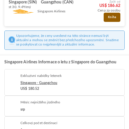
Singapore (SIN)
Guangzhou (CAN)
Začít od
US$ 186.62
st 30. 9.
Přímý
Cena za osobu
Singapore Airlines
Kniha
Upozorňujeme, že ceny uvedené na této stránce nemusí být
aktuální a mohou se změnit bez předchozího upozornění. Snažíme
se poskytovat co nejpřesnější a aktuální informace.
Singapore Airlines Informace o letu z Singapore do Guangzhou
Exkluzivní nabídky letenek
Singapore - Guangzhou
US$ 180.52
Měsíc nejnižšího jízdného
srp
Celkový počet destinací