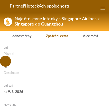
Partneři leteckých společností
Najděte levné letenky s Singapore Airlines z
Singapore do Guangzhou
Jednosměrný
Zpáteční cesta
Více měst
Od
Původ
Na
Destinace
Odjezd
ne 9. 8. 2026
Návrat na