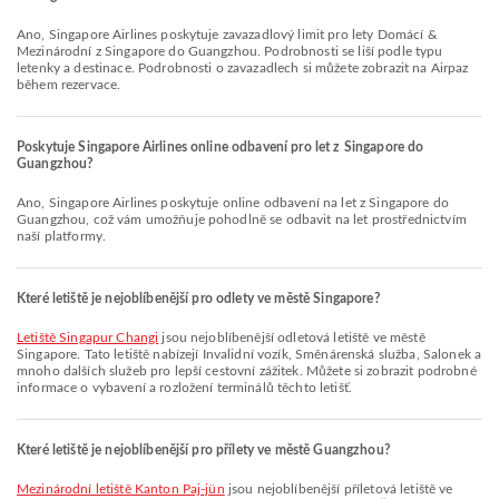
Ano, Singapore Airlines poskytuje zavazadlový limit pro lety Domácí &
Mezinárodní z Singapore do Guangzhou. Podrobnosti se liší podle typu
letenky a destinace. Podrobnosti o zavazadlech si můžete zobrazit na Airpaz
během rezervace.
Poskytuje Singapore Airlines online odbavení pro let z Singapore do
Guangzhou?
Ano, Singapore Airlines poskytuje online odbavení na let z Singapore do
Guangzhou, což vám umožňuje pohodlně se odbavit na let prostřednictvím
naší platformy.
Které letiště je nejoblíbenější pro odlety ve městě Singapore?
Letiště Singapur Changi
jsou nejoblíbenější odletová letiště ve městě
Singapore. Tato letiště nabízejí Invalidní vozík, Směnárenská služba, Salonek a
mnoho dalších služeb pro lepší cestovní zážitek. Můžete si zobrazit podrobné
informace o vybavení a rozložení terminálů těchto letišť.
Které letiště je nejoblíbenější pro přílety ve městě Guangzhou?
Mezinárodní letiště Kanton Paj-jün
jsou nejoblíbenější příletová letiště ve