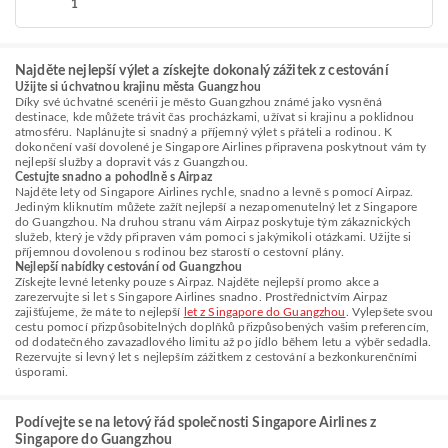
1
Najděte nejlepší výlet a získejte dokonalý zážitek z cestování
Užijte si úchvatnou krajinu města Guangzhou
Díky své úchvatné scenérii je město Guangzhou známé jako vysněná
destinace, kde můžete trávit čas procházkami, užívat si krajinu a poklidnou
atmosféru. Naplánujte si snadný a příjemný výlet s přáteli a rodinou. K
dokončení vaší dovolené je Singapore Airlines připravena poskytnout vám ty
nejlepší služby a dopravit vás z Guangzhou.
Cestujte snadno a pohodlně s Airpaz
Najděte lety od Singapore Airlines rychle, snadno a levně s pomocí Airpaz.
Jediným kliknutím můžete zažít nejlepší a nezapomenutelný let z Singapore
do Guangzhou. Na druhou stranu vám Airpaz poskytuje tým zákaznických
služeb, který je vždy připraven vám pomoci s jakýmikoli otázkami. Užijte si
příjemnou dovolenou s rodinou bez starostí o cestovní plány.
Nejlepší nabídky cestování od Guangzhou
Získejte levné letenky pouze s Airpaz. Najděte nejlepší promo akce a
zarezervujte si let s Singapore Airlines snadno. Prostřednictvím Airpaz
zajišťujeme, že máte to nejlepší
let z Singapore do Guangzhou
. Vylepšete svou
cestu pomocí přizpůsobitelných doplňků přizpůsobených vašim preferencím,
od dodatečného zavazadlového limitu až po jídlo během letu a výběr sedadla.
Rezervujte si levný let s nejlepším zážitkem z cestování a bezkonkurenčními
úsporami.
Podívejte se na letový řád společnosti Singapore Airlines z
Singapore do Guangzhou