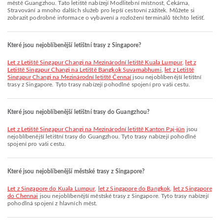
městě Guangzhou. Tato letiště nabízejí Modlitební místnost, Čekárna,
Stravování a mnoho dalších služeb pro lepší cestovní zážitek. Můžete si
zobrazit podrobné informace o vybavení a rozložení terminálů těchto letišť.
Které jsou nejoblíbenější letištní trasy z Singapore?
let z Letiště Singapur Changi na Mezinárodní letiště Kuala Lumpur
,
let z
Letiště Singapur Changi na Letiště Bangkok Suvarnabhumi
,
let z Letiště
Singapur Changi na Mezinárodní letiště Čennaí
jsou nejoblíbenější letištní
trasy z Singapore. Tyto trasy nabízejí pohodlné spojení pro vaši cestu.
Které jsou nejoblíbenější letištní trasy do Guangzhou?
let z Letiště Singapur Changi na Mezinárodní letiště Kanton Paj-jün
jsou
nejoblíbenější letištní trasy do Guangzhou. Tyto trasy nabízejí pohodlné
spojení pro vaši cestu.
Které jsou nejoblíbenější městské trasy z Singapore?
let z Singapore do Kuala Lumpur
,
let z Singapore do Bangkok
,
let z Singapore
do Chennai
jsou nejoblíbenější městské trasy z Singapore. Tyto trasy nabízejí
pohodlná spojení z hlavních měst.