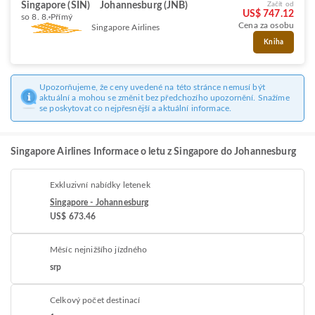
Singapore (SIN)
Johannesburg (JNB)
Začít od
US$ 747.12
so 8. 8.
Přímý
Cena za osobu
Singapore Airlines
Kniha
Upozorňujeme, že ceny uvedené na této stránce nemusí být
aktuální a mohou se změnit bez předchozího upozornění. Snažíme
se poskytovat co nejpřesnější a aktuální informace.
Singapore Airlines Informace o letu z Singapore do Johannesburg
Exkluzivní nabídky letenek
Singapore - Johannesburg
US$ 673.46
Měsíc nejnižšího jízdného
srp
Celkový počet destinací