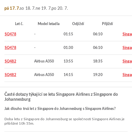
pá 17. 7.
so 18. 7.
ne 19. 7.
po 20. 7.
Let č.
Model letadla
Odjíždí
Přijíždí
SQ478
-
01:15
06:10
Singa
SQ478
-
01:30
06:10
Singa
SQ482
Airbus A350
13:55
18:35
Singa
SQ482
Airbus A350
14:15
19:20
Singa
Časté dotazy týkající se letu Singapore Airlines z Singapore do
Johannesburg
Jak dlouho trvá let z Singapore do Johannesburg s Singapore Airlines?
Doba letu z Singapore do Johannesburg se společností Singapore Airlines je
přibližně 10h 55m.