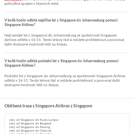
pohodlná spojení z hlavních měst.
V kolik hodin odlétá nejdříve let z Singapore do Johannesburg pomocí
Singapore Airlines?
Nejčasnější let z Singapore do Johannesburg se společností Singapore
Airlines odlétá v 01:15. Tento letový řád si můžete prohlédnout a porovnat
další dostupné možnosti letů na Airpaz.
V kolik hodin odlétá poslední let z Singapore do Johannesburg pomocí
Singapore Airlines?
Poslední let z Singapore do Johannesburg se společností Singapore Airlines
odlétá v 14:15. Tento letový řád si můžete prohlédnout a porovnat další
dostupné možnosti letů na Airpaz.
Oblíbená trasa s Singapore Airlines z Singapore
Lety od Singapore do Kuala Lumpur
Lety od Singapore do Bangkok
Lety od Singapore do Penang
Lety od Singapore do Chennai