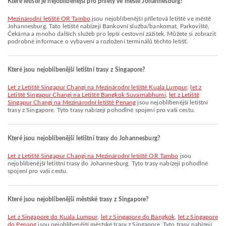
Které letiště je nejoblíbenější pro přílety ve městě Johannesburg?
Mezinárodní letiště OR Tambo
jsou nejoblíbenější příletová letiště ve městě
Johannesburg. Tato letiště nabízejí Bankovní služba/bankomat, Parkoviště,
Čekárna a mnoho dalších služeb pro lepší cestovní zážitek. Můžete si zobrazit
podrobné informace o vybavení a rozložení terminálů těchto letišť.
Které jsou nejoblíbenější letištní trasy z Singapore?
let z Letiště Singapur Changi na Mezinárodní letiště Kuala Lumpur
,
let z
Letiště Singapur Changi na Letiště Bangkok Suvarnabhumi
,
let z Letiště
Singapur Changi na Mezinárodní letiště Penang
jsou nejoblíbenější letištní
trasy z Singapore. Tyto trasy nabízejí pohodlné spojení pro vaši cestu.
Které jsou nejoblíbenější letištní trasy do Johannesburg?
let z Letiště Singapur Changi na Mezinárodní letiště OR Tambo
jsou
nejoblíbenější letištní trasy do Johannesburg. Tyto trasy nabízejí pohodlné
spojení pro vaši cestu.
Které jsou nejoblíbenější městské trasy z Singapore?
let z Singapore do Kuala Lumpur
,
let z Singapore do Bangkok
,
let z Singapore
do Penang
jsou nejoblíbenější městské trasy z Singapore. Tyto trasy nabízejí