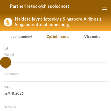
Partneři leteckých společností
Najděte levné letenky s Singapore Airlines z
Singapore do Johannesburg
Jednosměrný
Zpáteční cesta
Více měst
Od
Původ
Na
Destinace
Odjezd
ne 9. 8. 2026
Návrat na