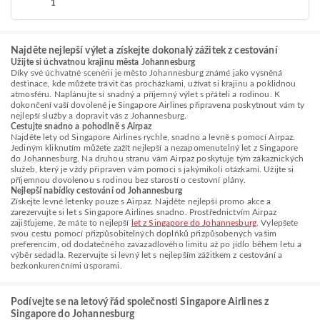
1
Najděte nejlepší výlet a získejte dokonalý zážitek z cestování
Užijte si úchvatnou krajinu města Johannesburg
Díky své úchvatné scenérii je město Johannesburg známé jako vysněná
destinace, kde můžete trávit čas procházkami, užívat si krajinu a poklidnou
atmosféru. Naplánujte si snadný a příjemný výlet s přáteli a rodinou. K
dokončení vaší dovolené je Singapore Airlines připravena poskytnout vám ty
nejlepší služby a dopravit vás z Johannesburg.
Cestujte snadno a pohodlně s Airpaz
Najděte lety od Singapore Airlines rychle, snadno a levně s pomocí Airpaz.
Jediným kliknutím můžete zažít nejlepší a nezapomenutelný let z Singapore
do Johannesburg. Na druhou stranu vám Airpaz poskytuje tým zákaznických
služeb, který je vždy připraven vám pomoci s jakýmikoli otázkami. Užijte si
příjemnou dovolenou s rodinou bez starostí o cestovní plány.
Nejlepší nabídky cestování od Johannesburg
Získejte levné letenky pouze s Airpaz. Najděte nejlepší promo akce a
zarezervujte si let s Singapore Airlines snadno. Prostřednictvím Airpaz
zajišťujeme, že máte to nejlepší
let z Singapore do Johannesburg
. Vylepšete
svou cestu pomocí přizpůsobitelných doplňků přizpůsobených vašim
preferencím, od dodatečného zavazadlového limitu až po jídlo během letu a
výběr sedadla. Rezervujte si levný let s nejlepším zážitkem z cestování a
bezkonkurenčními úsporami.
Podívejte se na letový řád společnosti Singapore Airlines z
Singapore do Johannesburg