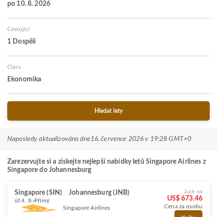
po 10. 8. 2026
Cestující
1 Dospělí
Class
Ekonomika
Hledat lety
Naposledy aktualizováno dne
16. července 2026 v 19:28 GMT+0
Zarezervujte si a získejte nejlepší nabídky letů Singapore Airlines z
Singapore do Johannesburg
Singapore (SIN)
Johannesburg (JNB)
Začít od
US$ 673.46
út 4. 8.
Přímý
Cena za osobu
Singapore Airlines