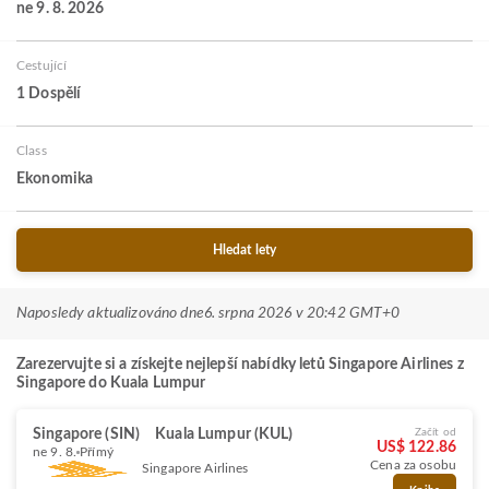
ne 9. 8. 2026
Cestující
1 Dospělí
Class
Ekonomika
Hledat lety
Naposledy aktualizováno dne
6. srpna 2026 v 20:42 GMT+0
Zarezervujte si a získejte nejlepší nabídky letů Singapore Airlines z
Singapore do Kuala Lumpur
Singapore (SIN)
Kuala Lumpur (KUL)
Začít od
US$ 122.86
ne 9. 8.
Přímý
Cena za osobu
Singapore Airlines