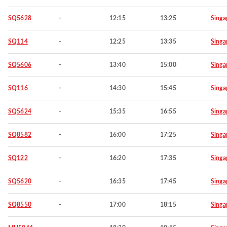
SQ5628
-
12:15
13:25
Singa
SQ114
-
12:25
13:35
Singa
SQ5606
-
13:40
15:00
Singa
SQ116
-
14:30
15:45
Singa
SQ5624
-
15:35
16:55
Singa
SQ8582
-
16:00
17:25
Singa
SQ122
-
16:20
17:35
Singa
SQ5620
-
16:35
17:45
Singa
SQ8550
-
17:00
18:15
Singa