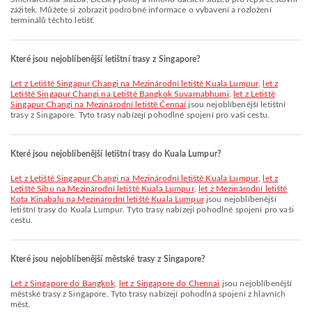
zážitek. Můžete si zobrazit podrobné informace o vybavení a rozložení
terminálů těchto letišť.
Které jsou nejoblíbenější letištní trasy z Singapore?
let z Letiště Singapur Changi na Mezinárodní letiště Kuala Lumpur
,
let z
Letiště Singapur Changi na Letiště Bangkok Suvarnabhumi
,
let z Letiště
Singapur Changi na Mezinárodní letiště Čennaí
jsou nejoblíbenější letištní
trasy z Singapore. Tyto trasy nabízejí pohodlné spojení pro vaši cestu.
Které jsou nejoblíbenější letištní trasy do Kuala Lumpur?
let z Letiště Singapur Changi na Mezinárodní letiště Kuala Lumpur
,
let z
Letiště Sibu na Mezinárodní letiště Kuala Lumpur
,
let z Mezinárodní letiště
Kota Kinabalu na Mezinárodní letiště Kuala Lumpur
jsou nejoblíbenější
letištní trasy do Kuala Lumpur. Tyto trasy nabízejí pohodlné spojení pro vaši
cestu.
Které jsou nejoblíbenější městské trasy z Singapore?
let z Singapore do Bangkok
,
let z Singapore do Chennai
jsou nejoblíbenější
městské trasy z Singapore. Tyto trasy nabízejí pohodlná spojení z hlavních
měst.