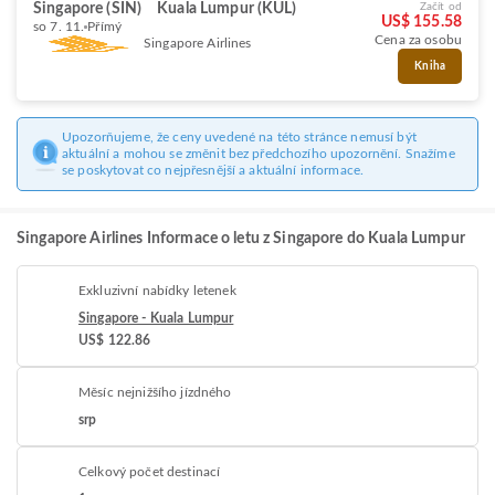
Singapore (SIN)
Kuala Lumpur (KUL)
Začít od
US$ 155.58
so 7. 11.
Přímý
Cena za osobu
Singapore Airlines
Kniha
Upozorňujeme, že ceny uvedené na této stránce nemusí být
aktuální a mohou se změnit bez předchozího upozornění. Snažíme
se poskytovat co nejpřesnější a aktuální informace.
Singapore Airlines Informace o letu z Singapore do Kuala Lumpur
Exkluzivní nabídky letenek
Singapore - Kuala Lumpur
US$ 122.86
Měsíc nejnižšího jízdného
srp
Celkový počet destinací