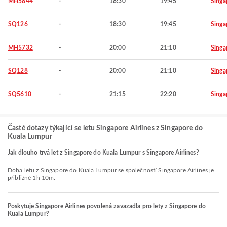
MH5844
-
18:30
19:45
Singa
SQ126
-
18:30
19:45
Singa
MH5732
-
20:00
21:10
Singa
SQ128
-
20:00
21:10
Singa
SQ5610
-
21:15
22:20
Singa
Časté dotazy týkající se letu Singapore Airlines z Singapore do
Kuala Lumpur
Jak dlouho trvá let z Singapore do Kuala Lumpur s Singapore Airlines?
Doba letu z Singapore do Kuala Lumpur se společností Singapore Airlines je
přibližně 1h 10m.
Poskytuje Singapore Airlines povolená zavazadla pro lety z Singapore do
Kuala Lumpur?