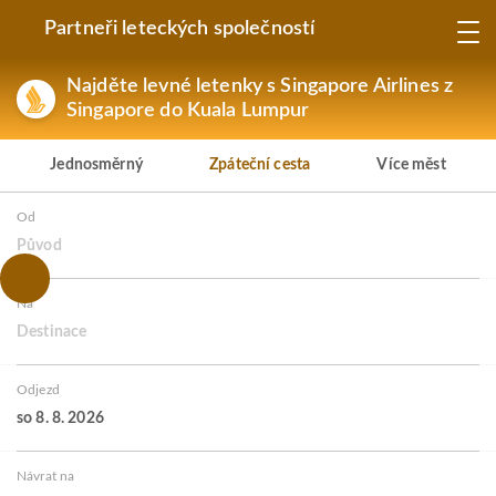
Partneři leteckých společností
Najděte levné letenky s Singapore Airlines z
Singapore do Kuala Lumpur
Jednosměrný
Zpáteční cesta
Více měst
Od
Původ
Na
Destinace
Odjezd
so 8. 8. 2026
Návrat na