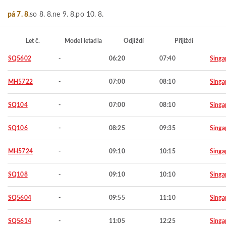
pá 7. 8.
so 8. 8.
ne 9. 8.
po 10. 8.
Let č.
Model letadla
Odjíždí
Přijíždí
SQ5602
-
06:20
07:40
Singa
MH5722
-
07:00
08:10
Singa
SQ104
-
07:00
08:10
Singa
SQ106
-
08:25
09:35
Singa
MH5724
-
09:10
10:15
Singa
SQ108
-
09:10
10:10
Singa
SQ5604
-
09:55
11:10
Singa
SQ5614
-
11:05
12:25
Singa