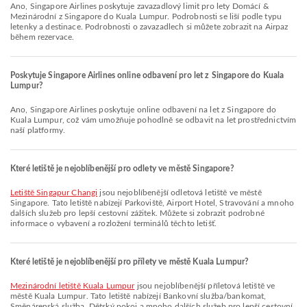
Ano, Singapore Airlines poskytuje zavazadlový limit pro lety Domácí &
Mezinárodní z Singapore do Kuala Lumpur. Podrobnosti se liší podle typu
letenky a destinace. Podrobnosti o zavazadlech si můžete zobrazit na Airpaz
během rezervace.
Poskytuje Singapore Airlines online odbavení pro let z Singapore do Kuala
Lumpur?
Ano, Singapore Airlines poskytuje online odbavení na let z Singapore do
Kuala Lumpur, což vám umožňuje pohodlně se odbavit na let prostřednictvím
naší platformy.
Které letiště je nejoblíbenější pro odlety ve městě Singapore?
Letiště Singapur Changi
jsou nejoblíbenější odletová letiště ve městě
Singapore. Tato letiště nabízejí Parkoviště, Airport Hotel, Stravování a mnoho
dalších služeb pro lepší cestovní zážitek. Můžete si zobrazit podrobné
informace o vybavení a rozložení terminálů těchto letišť.
Které letiště je nejoblíbenější pro přílety ve městě Kuala Lumpur?
Mezinárodní letiště Kuala Lumpur
jsou nejoblíbenější příletová letiště ve
městě Kuala Lumpur. Tato letiště nabízejí Bankovní služba/bankomat,
Směnárenská služba, Dětský pokoj a mnoho dalších služeb pro lepší cestovní