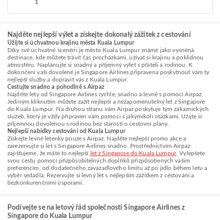
1
Najděte nejlepší výlet a získejte dokonalý zážitek z cestování
Užijte si úchvatnou krajinu města Kuala Lumpur
Díky své úchvatné scenérii je město Kuala Lumpur známé jako vysněná
destinace, kde můžete trávit čas procházkami, užívat si krajinu a poklidnou
atmosféru. Naplánujte si snadný a příjemný výlet s přáteli a rodinou. K
dokončení vaší dovolené je Singapore Airlines připravena poskytnout vám ty
nejlepší služby a dopravit vás z Kuala Lumpur.
Cestujte snadno a pohodlně s Airpaz
Najděte lety od Singapore Airlines rychle, snadno a levně s pomocí Airpaz.
Jediným kliknutím můžete zažít nejlepší a nezapomenutelný let z Singapore
do Kuala Lumpur. Na druhou stranu vám Airpaz poskytuje tým zákaznických
služeb, který je vždy připraven vám pomoci s jakýmikoli otázkami. Užijte si
příjemnou dovolenou s rodinou bez starostí o cestovní plány.
Nejlepší nabídky cestování od Kuala Lumpur
Získejte levné letenky pouze s Airpaz. Najděte nejlepší promo akce a
zarezervujte si let s Singapore Airlines snadno. Prostřednictvím Airpaz
zajišťujeme, že máte to nejlepší
let z Singapore do Kuala Lumpur
. Vylepšete
svou cestu pomocí přizpůsobitelných doplňků přizpůsobených vašim
preferencím, od dodatečného zavazadlového limitu až po jídlo během letu a
výběr sedadla. Rezervujte si levný let s nejlepším zážitkem z cestování a
bezkonkurenčními úsporami.
Podívejte se na letový řád společnosti Singapore Airlines z
Singapore do Kuala Lumpur