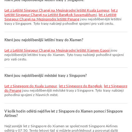
Které jsou nejoblíbenější letištní trasy z Singapore?
let z Letiště Singapur Changi na Mezinárodní letiště Kuala Lumpur
,
let z
Letiště Singapur Changi na Letiště Bangkok Suvarnabhumi
,
let z Letiště
Singapur Changi na Mezinárodní letiště Penang
jsou nejoblíbenější letištní
trasy z Singapore. Tyto trasy nabízejí pohodlné spojení pro vaši cestu.
Které jsou nejoblíbenější letištní trasy do Xiamen?
let z Letiště Singapur Changi na Mezinárodní letiště Xiamen Gaoqi
jsou
nejoblíbenější letištní trasy do Xiamen. Tyto trasy nabízejí pohodlné spojení
pro vaši cestu.
Které jsou nejoblíbenější městské trasy z Singapore?
let z Singapore do Kuala Lumpur
,
let z Singapore do Bangkok
,
let z Singapore
do Penang
jsou nejoblíbenější městské trasy z Singapore. Tyto trasy nabízejí
pohodlná spojení z hlavních měst.
V kolik hodin odlétá nejdříve let z Singapore do Xiamen pomocí Singapore
Airlines?
Nejčasnější let z Singapore do Xiamen se společností Singapore Airlines
odlétá v 07:50. Tento letový řád si můžete prohlédnout a porovnat další