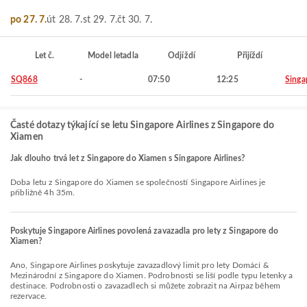
po 27. 7.
út 28. 7.
st 29. 7.
čt 30. 7.
Let č.
Model letadla
Odjíždí
Přijíždí
SQ868
-
07:50
12:25
Singa
Časté dotazy týkající se letu Singapore Airlines z Singapore do
Xiamen
Jak dlouho trvá let z Singapore do Xiamen s Singapore Airlines?
Doba letu z Singapore do Xiamen se společností Singapore Airlines je
přibližně 4h 35m.
Poskytuje Singapore Airlines povolená zavazadla pro lety z Singapore do
Xiamen?
Ano, Singapore Airlines poskytuje zavazadlový limit pro lety Domácí &
Mezinárodní z Singapore do Xiamen. Podrobnosti se liší podle typu letenky a
destinace. Podrobnosti o zavazadlech si můžete zobrazit na Airpaz během
rezervace.