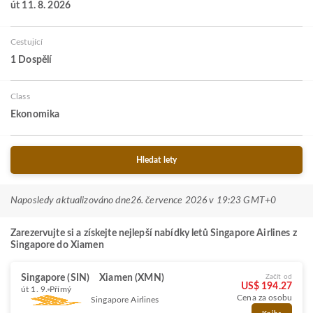
út 11. 8. 2026
Cestující
1 Dospělí
Class
Ekonomika
Hledat lety
Naposledy aktualizováno dne
26. července 2026 v 19:23 GMT+0
Zarezervujte si a získejte nejlepší nabídky letů Singapore Airlines z
Singapore do Xiamen
Singapore (SIN)
Xiamen (XMN)
Začít od
US$ 194.27
út 1. 9.
Přímý
Cena za osobu
Singapore Airlines