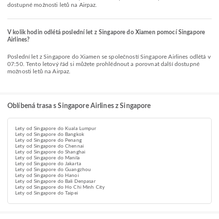
dostupné možnosti letů na Airpaz.
V kolik hodin odlétá poslední let z Singapore do Xiamen pomocí Singapore
Airlines?
Poslední let z Singapore do Xiamen se společností Singapore Airlines odlétá v
07:50. Tento letový řád si můžete prohlédnout a porovnat další dostupné
možnosti letů na Airpaz.
Oblíbená trasa s Singapore Airlines z Singapore
Lety od Singapore do Kuala Lumpur
Lety od Singapore do Bangkok
Lety od Singapore do Penang
Lety od Singapore do Chennai
Lety od Singapore do Shanghai
Lety od Singapore do Manila
Lety od Singapore do Jakarta
Lety od Singapore do Guangzhou
Lety od Singapore do Hanoi
Lety od Singapore do Bali Denpasar
Lety od Singapore do Ho Chi Minh City
Lety od Singapore do Taipei