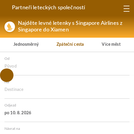
Partneři leteckých společností
Najděte levné letenky s Singapore Airlines z
Singapore do Xiamen
Jednosměrný
Zpáteční cesta
Více měst
Od
Původ
Na
Destinace
Odjezd
po 10. 8. 2026
Návrat na