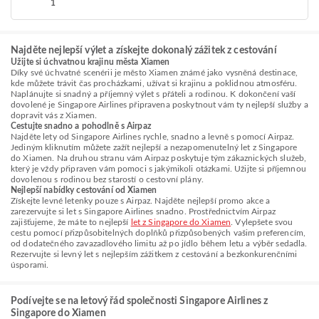
1
Najděte nejlepší výlet a získejte dokonalý zážitek z cestování
Užijte si úchvatnou krajinu města Xiamen
Díky své úchvatné scenérii je město Xiamen známé jako vysněná destinace,
kde můžete trávit čas procházkami, užívat si krajinu a poklidnou atmosféru.
Naplánujte si snadný a příjemný výlet s přáteli a rodinou. K dokončení vaší
dovolené je Singapore Airlines připravena poskytnout vám ty nejlepší služby a
dopravit vás z Xiamen.
Cestujte snadno a pohodlně s Airpaz
Najděte lety od Singapore Airlines rychle, snadno a levně s pomocí Airpaz.
Jediným kliknutím můžete zažít nejlepší a nezapomenutelný let z Singapore
do Xiamen. Na druhou stranu vám Airpaz poskytuje tým zákaznických služeb,
který je vždy připraven vám pomoci s jakýmikoli otázkami. Užijte si příjemnou
dovolenou s rodinou bez starostí o cestovní plány.
Nejlepší nabídky cestování od Xiamen
Získejte levné letenky pouze s Airpaz. Najděte nejlepší promo akce a
zarezervujte si let s Singapore Airlines snadno. Prostřednictvím Airpaz
zajišťujeme, že máte to nejlepší
let z Singapore do Xiamen
. Vylepšete svou
cestu pomocí přizpůsobitelných doplňků přizpůsobených vašim preferencím,
od dodatečného zavazadlového limitu až po jídlo během letu a výběr sedadla.
Rezervujte si levný let s nejlepším zážitkem z cestování a bezkonkurenčními
úsporami.
Podívejte se na letový řád společnosti Singapore Airlines z
Singapore do Xiamen