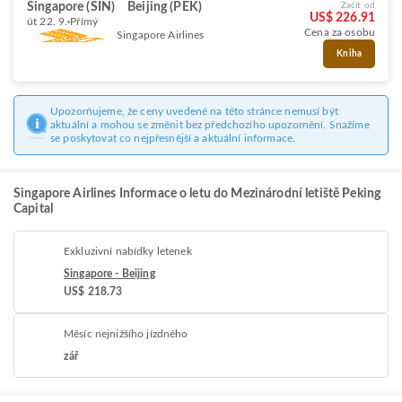
Singapore (SIN)
Beijing (PEK)
Začít od
US$ 226.91
út 22. 9.
Přímý
Cena za osobu
Singapore Airlines
Kniha
Upozorňujeme, že ceny uvedené na této stránce nemusí být
aktuální a mohou se změnit bez předchozího upozornění. Snažíme
se poskytovat co nejpřesnější a aktuální informace.
Singapore Airlines Informace o letu do Mezinárodní letiště Peking
Capital
Exkluzivní nabídky letenek
Singapore - Beijing
US$ 218.73
Měsíc nejnižšího jízdného
zář