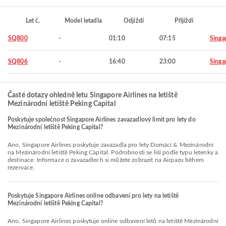
Let č.
Model letadla
Odjíždí
Přijíždí
SQ800
-
01:10
07:15
Singa
SQ806
-
16:40
23:00
Singa
Časté dotazy ohledně letu Singapore Airlines na letiště
Mezinárodní letiště Peking Capital
Poskytuje společnost Singapore Airlines zavazadlový limit pro lety do
Mezinárodní letiště Peking Capital?
Ano, Singapore Airlines poskytuje zavazadla pro lety Domácí & Mezinárodní
na Mezinárodní letiště Peking Capital. Podrobnosti se liší podle typu letenky a
destinace. Informace o zavazadlech si můžete zobrazit na Airpazu během
rezervace.
Poskytuje Singapore Airlines online odbavení pro lety na letiště
Mezinárodní letiště Peking Capital?
Ano, Singapore Airlines poskytuje online odbavení letů na letiště Mezinárodní