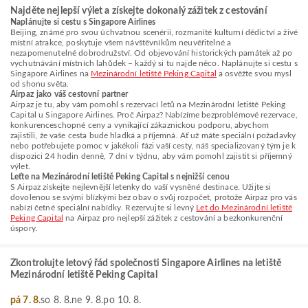
Najděte nejlepší výlet a získejte dokonalý zážitek z cestování
Naplánujte si cestu s Singapore Airlines
Beijing, známé pro svou úchvatnou scenérii, rozmanité kulturní dědictví a živé
místní atrakce, poskytuje všem návštěvníkům neuvěřitelné a
nezapomenutelné dobrodružství. Od objevování historických památek až po
vychutnávání místních lahůdek – každý si tu najde něco. Naplánujte si cestu s
Singapore Airlines na
Mezinárodní letiště Peking Capital
a osvěžte svou mysl
od shonu světa.
Airpaz jako váš cestovní partner
Airpaz je tu, aby vám pomohl s rezervací letů na Mezinárodní letiště Peking
Capital u Singapore Airlines. Proč Airpaz? Nabízíme bezproblémové rezervace,
konkurenceschopné ceny a vynikající zákaznickou podporu, abychom
zajistili, že vaše cesta bude hladká a příjemná. Ať už máte speciální požadavky
nebo potřebujete pomoc v jakékoli fázi vaší cesty, náš specializovaný tým je k
dispozici 24 hodin denně, 7 dní v týdnu, aby vám pomohl zajistit si příjemný
výlet.
Leťte na Mezinárodní letiště Peking Capital s nejnižší cenou
S Airpaz získejte nejlevnější letenky do vaší vysněné destinace. Užijte si
dovolenou se svými blízkými bez obav o svůj rozpočet, protože Airpaz pro vás
nabízí četné speciální nabídky. Rezervujte si levný
Let do Mezinárodní letiště
Peking Capital
na Airpaz pro nejlepší zážitek z cestování a bezkonkurenční
úspory.
Zkontrolujte letový řád společnosti Singapore Airlines na letiště
Mezinárodní letiště Peking Capital
pá 7. 8.
so 8. 8.
ne 9. 8.
po 10. 8.