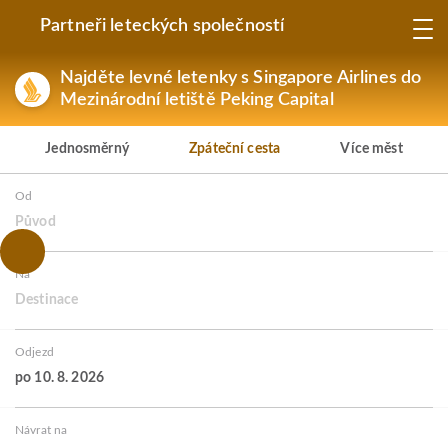
Partneři leteckých společností
Najděte levné letenky s Singapore Airlines do
Mezinárodní letiště Peking Capital
Jednosměrný
Zpáteční cesta
Více měst
Od
Původ
Na
Destinace
Odjezd
po 10. 8. 2026
Návrat na