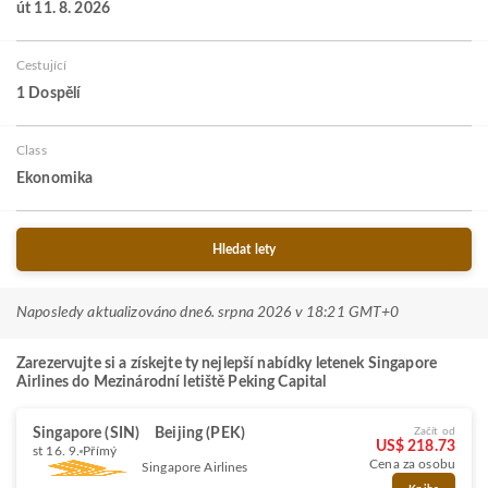
út 11. 8. 2026
Cestující
1 Dospělí
Class
Ekonomika
Hledat lety
Naposledy aktualizováno dne
6. srpna 2026 v 18:21 GMT+0
Zarezervujte si a získejte ty nejlepší nabídky letenek Singapore
Airlines do Mezinárodní letiště Peking Capital
Singapore (SIN)
Beijing (PEK)
Začít od
US$ 218.73
st 16. 9.
Přímý
Cena za osobu
Singapore Airlines