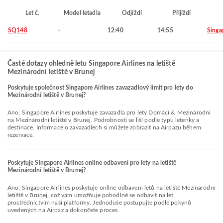
Let č.
Model letadla
Odjíždí
Přijíždí
SQ148
-
12:40
14:55
Singa
Časté dotazy ohledně letu Singapore Airlines na letiště
Mezinárodní letiště v Brunej
Poskytuje společnost Singapore Airlines zavazadlový limit pro lety do
Mezinárodní letiště v Brunej?
Ano, Singapore Airlines poskytuje zavazadla pro lety Domácí & Mezinárodní
na Mezinárodní letiště v Brunej. Podrobnosti se liší podle typu letenky a
destinace. Informace o zavazadlech si můžete zobrazit na Airpazu během
rezervace.
Poskytuje Singapore Airlines online odbavení pro lety na letiště
Mezinárodní letiště v Brunej?
Ano, Singapore Airlines poskytuje online odbavení letů na letiště Mezinárodní
letiště v Brunej, což vám umožňuje pohodlně se odbavit na let
prostřednictvím naší platformy. Jednoduše postupujte podle pokynů
uvedených na Airpaz a dokončete proces.