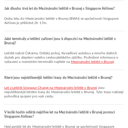
Jak dlouho trvá let do Mezinárodní letiště v Brunej s Singapore Airlines?
Doba letu do Mezinárodní letiště v Brunej (BWN) se společností Singapore
Airlines je přibližně 2h 17m.
Jaké terminály a letištní zařízení jsou k dispozici na Mezinárodní letiště v
Brunej?
Letiště nabízí Čekárna, Dětský pokoj, Kyvadlový autobus a mnoho dalších
služeb pro zlepšení vašeho cestovatelského zážitku. Podrobné informace o
vybavení a rozmístění terminálů najdete na
Mezinárodní letiště v Brunej
.
Které jsou nejoblíbenější letištní trasy do Mezinárodní letiště v Brunej?
let z Letiště Singapur Changi na Mezinárodní letiště v Brunej
jsou
nejoblíbenější letištní trasy do Mezinárodní letiště v Brunej. Tyto trasy nabízejí
pohodlná spojení pro vaši cestu.
V kolik hodin odlétá nejdříve let na Mezinárodní letiště v Brunej pomocí
Singapore Airlines?
Nejčasnější let do Mezinárodní letiště v Brunej se společností Singapore