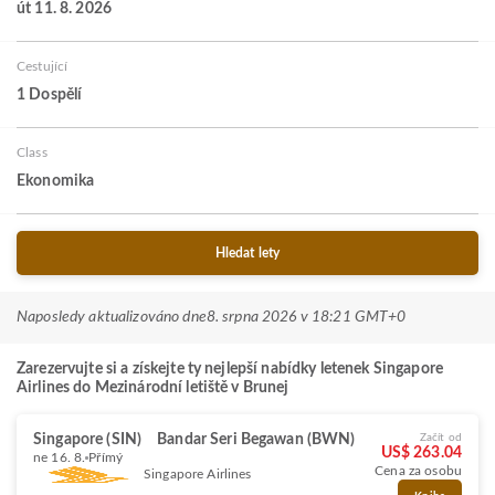
út 11. 8. 2026
Cestující
1 Dospělí
Class
Ekonomika
Hledat lety
Naposledy aktualizováno dne
8. srpna 2026 v 18:21 GMT+0
Zarezervujte si a získejte ty nejlepší nabídky letenek Singapore
Airlines do Mezinárodní letiště v Brunej
Singapore (SIN)
Bandar Seri Begawan (BWN)
Začít od
US$ 263.04
ne 16. 8.
Přímý
Cena za osobu
Singapore Airlines