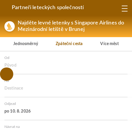
Partneři leteckých společností
Najděte levné letenky s Singapore Airlines do
Mezinárodní letiště v Brunej
Jednosměrný
Zpáteční cesta
Více měst
Od
Původ
Na
Destinace
Odjezd
po 10. 8. 2026
Návrat na