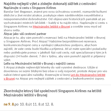
Najděte nejlepší výlet a získejte dokonalý zážitek z cestování
Naplánujte si cestu s Singapore Airlines
Bandar Seri Begawan, známé pro svou úchvatnou scenérii, rozmanité kulturní
dědictví a živé místní atrakce, poskytuje všem návštěvníkům neuvěřitelné a
nezapomenutelné dobrodružství. Od objevování historických památek až po
vychutnávání místních lahůdek – každý si tu najde něco. Naplánujte si cestu s
Singapore Airlines na
Mezinárodní letiště v Brunej
a osvěžte svou mysl od
shonu světa.
Airpaz jako váš cestovní partner
Airpaz je tu, aby vám pomohl s rezervací letů na Mezinárodní letiště v Brunej
u Singapore Airlines. Proč Airpaz? Nabízíme bezproblémové rezervace,
konkurenceschopné ceny a vynikající zákaznickou podporu, abychom
zajistili, že vaše cesta bude hladká a příjemná. Ať už máte speciální požadavky
nebo potřebujete pomoc v jakékoli fázi vaší cesty, náš specializovaný tým je k
dispozici 24 hodin denně, 7 dní v týdnu, aby vám pomohl zajistit si příjemný
výlet.
Leťte na Mezinárodní letiště v Brunej s nejnižší cenou
S Airpaz získejte nejlevnější letenky do vaší vysněné destinace. Užijte si
dovolenou se svými blízkými bez obav o svůj rozpočet, protože Airpaz pro vás
nabízí četné speciální nabídky. Rezervujte si levný
Let do Mezinárodní letiště
v Brunej
na Airpaz pro nejlepší zážitek z cestování a bezkonkurenční úspory.
Zkontrolujte letový řád společnosti Singapore Airlines na letiště
Mezinárodní letiště v Brunej
ne 9. 8.
po 10. 8.
út 11. 8.
st 12. 8.