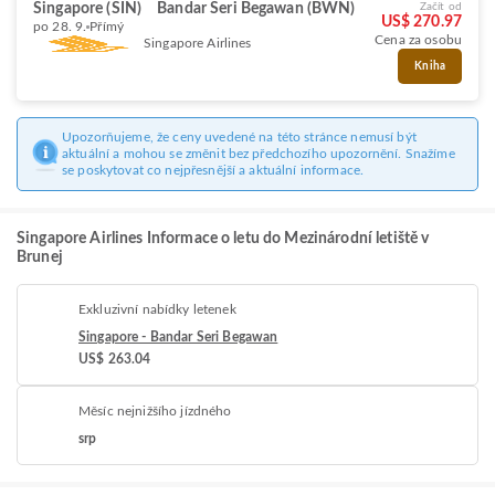
Singapore (SIN)
Bandar Seri Begawan (BWN)
Začít od
US$ 270.97
po 28. 9.
Přímý
Cena za osobu
Singapore Airlines
Kniha
Upozorňujeme, že ceny uvedené na této stránce nemusí být
aktuální a mohou se změnit bez předchozího upozornění. Snažíme
se poskytovat co nejpřesnější a aktuální informace.
Singapore Airlines Informace o letu do Mezinárodní letiště v
Brunej
Exkluzivní nabídky letenek
Singapore - Bandar Seri Begawan
US$ 263.04
Měsíc nejnižšího jízdného
srp