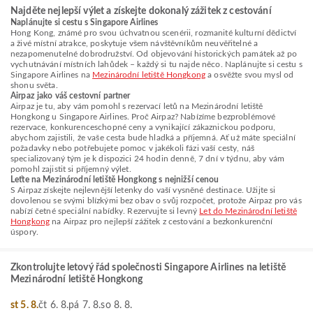
Najděte nejlepší výlet a získejte dokonalý zážitek z cestování
Naplánujte si cestu s Singapore Airlines
Hong Kong, známé pro svou úchvatnou scenérii, rozmanité kulturní dědictví
a živé místní atrakce, poskytuje všem návštěvníkům neuvěřitelné a
nezapomenutelné dobrodružství. Od objevování historických památek až po
vychutnávání místních lahůdek – každý si tu najde něco. Naplánujte si cestu s
Singapore Airlines na
Mezinárodní letiště Hongkong
a osvěžte svou mysl od
shonu světa.
Airpaz jako váš cestovní partner
Airpaz je tu, aby vám pomohl s rezervací letů na Mezinárodní letiště
Hongkong u Singapore Airlines. Proč Airpaz? Nabízíme bezproblémové
rezervace, konkurenceschopné ceny a vynikající zákaznickou podporu,
abychom zajistili, že vaše cesta bude hladká a příjemná. Ať už máte speciální
požadavky nebo potřebujete pomoc v jakékoli fázi vaší cesty, náš
specializovaný tým je k dispozici 24 hodin denně, 7 dní v týdnu, aby vám
pomohl zajistit si příjemný výlet.
Leťte na Mezinárodní letiště Hongkong s nejnižší cenou
S Airpaz získejte nejlevnější letenky do vaší vysněné destinace. Užijte si
dovolenou se svými blízkými bez obav o svůj rozpočet, protože Airpaz pro vás
nabízí četné speciální nabídky. Rezervujte si levný
Let do Mezinárodní letiště
Hongkong
na Airpaz pro nejlepší zážitek z cestování a bezkonkurenční
úspory.
Zkontrolujte letový řád společnosti Singapore Airlines na letiště
Mezinárodní letiště Hongkong
st 5. 8.
čt 6. 8.
pá 7. 8.
so 8. 8.