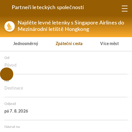
Partneři leteckých společností
Najděte levné letenky s Singapore Airlines do
Mezinárodní letiště Hongkong
Jednosměrný
Zpáteční cesta
Více měst
Od
Původ
Na
Destinace
Odjezd
pá 7. 8. 2026
Návrat na