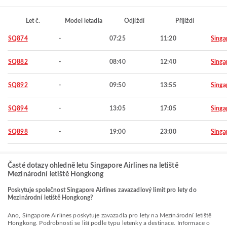
Let č.
Model letadla
Odjíždí
Přijíždí
SQ874
-
07:25
11:20
Singa
SQ882
-
08:40
12:40
Singa
SQ892
-
09:50
13:55
Singa
SQ894
-
13:05
17:05
Singa
SQ898
-
19:00
23:00
Singa
Časté dotazy ohledně letu Singapore Airlines na letiště
Mezinárodní letiště Hongkong
Poskytuje společnost Singapore Airlines zavazadlový limit pro lety do
Mezinárodní letiště Hongkong?
Ano, Singapore Airlines poskytuje zavazadla pro lety na Mezinárodní letiště
Hongkong. Podrobnosti se liší podle typu letenky a destinace. Informace o