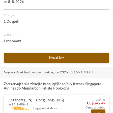
so 8. 8. 2026
Cestující
1 Dospělí
Class
Ekonomika
Hledat lety
Naposledy aktualizováno dne
4. srpna 2026 v 21:59 GMT+0
Zarezervujte si a získejte ty nejlepší nabídky letenek Singapore
Airlines do Mezinárodní letiště Hongkong
Singapore (SIN)
Hong Kong (HKG)
Začít od
US$ 242.49
ne 13. 9.
Přímý
Cena za osobu
Singapore Airlines