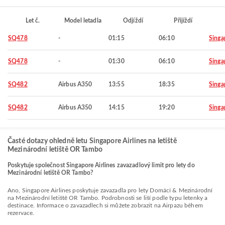
Let č.
Model letadla
Odjíždí
Přijíždí
SQ478
-
01:15
06:10
Singa
SQ478
-
01:30
06:10
Singa
SQ482
Airbus A350
13:55
18:35
Singa
SQ482
Airbus A350
14:15
19:20
Singa
Časté dotazy ohledně letu Singapore Airlines na letiště
Mezinárodní letiště OR Tambo
Poskytuje společnost Singapore Airlines zavazadlový limit pro lety do
Mezinárodní letiště OR Tambo?
Ano, Singapore Airlines poskytuje zavazadla pro lety Domácí & Mezinárodní
na Mezinárodní letiště OR Tambo. Podrobnosti se liší podle typu letenky a
destinace. Informace o zavazadlech si můžete zobrazit na Airpazu během
rezervace.