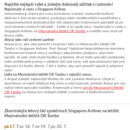
Najděte nejlepší výlet a získejte dokonalý zážitek z cestování
Naplánujte si cestu s Singapore Airlines
Johannesburg, známé pro svou úchvatnou scenérii, rozmanité kulturní
dědictví a živé místní atrakce, poskytuje všem návštěvníkům neuvěřitelné a
nezapomenutelné dobrodružství. Od objevování historických památek až po
vychutnávání místních lahůdek – každý si tu najde něco. Naplánujte si cestu s
Singapore Airlines na
Mezinárodní letiště OR Tambo
a osvěžte svou mysl od
shonu světa.
Airpaz jako váš cestovní partner
Airpaz je tu, aby vám pomohl s rezervací letů na Mezinárodní letiště OR
Tambo u Singapore Airlines. Proč Airpaz? Nabízíme bezproblémové rezervace,
konkurenceschopné ceny a vynikající zákaznickou podporu, abychom
zajistili, že vaše cesta bude hladká a příjemná. Ať už máte speciální požadavky
nebo potřebujete pomoc v jakékoli fázi vaší cesty, náš specializovaný tým je k
dispozici 24 hodin denně, 7 dní v týdnu, aby vám pomohl zajistit si příjemný
výlet.
Leťte na Mezinárodní letiště OR Tambo s nejnižší cenou
S Airpaz získejte nejlevnější letenky do vaší vysněné destinace. Užijte si
dovolenou se svými blízkými bez obav o svůj rozpočet, protože Airpaz pro vás
nabízí četné speciální nabídky. Rezervujte si levný
Let do Mezinárodní letiště
OR Tambo
na Airpaz pro nejlepší zážitek z cestování a bezkonkurenční
úspory.
Zkontrolujte letový řád společnosti Singapore Airlines na letiště
Mezinárodní letiště OR Tambo
pá 17. 7.
so 18. 7.
ne 19. 7.
po 20. 7.