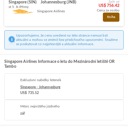
Singapore (SIN)
Johannesburg (JNB)
Začít od
US$ 756.42
st 5. 8.
Přímý
Cena za osobu
Singapore Airlines
Kniha
Upozorňujeme, že ceny uvedené na této stránce nemusí být
aktuální a mohou se změnit bez předchozího upozornění. Snažíme
se poskytovat co nejpřesnější a aktuální informace.
Singapore Airlines Informace o letu do Mezinárodní letiště OR
Tambo
Exkluzivní nabídky letenek
Singapore - Johannesburg
US$ 735.52
Měsíc nejnižšího jízdného
zář