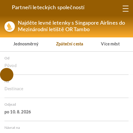
Partneři leteckých společností
Najděte levné letenky s Singapore Airlines do
Mezinárodní letiště OR Tambo
Jednosměrný
Zpáteční cesta
Více měst
Od
Původ
Na
Destinace
Odjezd
po 10. 8. 2026
Návrat na