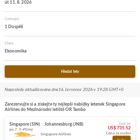
út 11. 8. 2026
Cestující
1 Dospělí
Class
Ekonomika
Hledat lety
Naposledy aktualizováno dne
16. července 2026 v 19:28 GMT+0
Zarezervujte si a získejte ty nejlepší nabídky letenek Singapore
Airlines do Mezinárodní letiště OR Tambo
Singapore (SIN)
Johannesburg (JNB)
Začít od
US$ 735.52
po 7. 9.
Přímý
Cena za osobu
Singapore Airlines