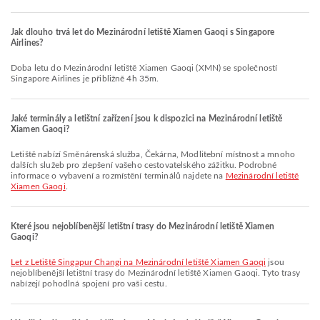
Jak dlouho trvá let do Mezinárodní letiště Xiamen Gaoqi s Singapore
Airlines?
Doba letu do Mezinárodní letiště Xiamen Gaoqi (XMN) se společností
Singapore Airlines je přibližně 4h 35m.
Jaké terminály a letištní zařízení jsou k dispozici na Mezinárodní letiště
Xiamen Gaoqi?
Letiště nabízí Směnárenská služba, Čekárna, Modlitební místnost a mnoho
dalších služeb pro zlepšení vašeho cestovatelského zážitku. Podrobné
informace o vybavení a rozmístění terminálů najdete na
Mezinárodní letiště
Xiamen Gaoqi
.
Které jsou nejoblíbenější letištní trasy do Mezinárodní letiště Xiamen
Gaoqi?
let z Letiště Singapur Changi na Mezinárodní letiště Xiamen Gaoqi
jsou
nejoblíbenější letištní trasy do Mezinárodní letiště Xiamen Gaoqi. Tyto trasy
nabízejí pohodlná spojení pro vaši cestu.