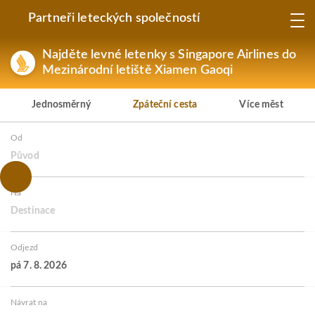
Partneři leteckých společností
Najděte levné letenky s Singapore Airlines do
Mezinárodní letiště Xiamen Gaoqi
Jednosměrný
Zpáteční cesta
Více měst
Od
Původ
Na
Destinace
Odjezd
pá 7. 8. 2026
Návrat na