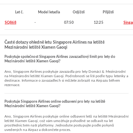
Let č.
Model letadla
Odjíždí
Přijíždí
SQ868
-
07:50
12:25
Singa
Časté dotazy ohledně letu Singapore Airlines na letiště
Mezinárodní letiště Xiamen Gaoqi
Poskytuje společnost Singapore Airlines zavazadlový limit pro lety do
Mezinárodní letiště Xiamen Gaoqi?
Ano, Singapore Airlines poskytuje zavazadla pro lety Domácí & Mezinárodní
na Mezinárodní letiště Xiamen Gaoqi. Podrobnosti se liší podle typu letenky a
destinace. Informace o zavazadlech si můžete zobrazit na Airpazu během
rezervace.
Poskytuje Singapore Airlines online odbavení pro lety na letiště
Mezinárodní letiště Xiamen Gaoqi?
Ano, Singapore Airlines poskytuje online odbavení letů na letiště Mezinárodní
letiště Xiamen Gaoqi, což vám umožňuje pohodlně se odbavit na let
prostřednictvím naší platformy. Jednoduše postupujte podle pokynů
uvedených na Airpaz a dokončete proces.