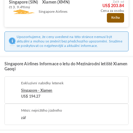
Singapore (SIN)
Xiamen (XMN)
Začít od
US$ 203.84
čt 3. 9.
Přímý
Cena za osobu
Singapore Airlines
Kniha
Upozorňujeme, že ceny uvedené na této stránce nemusí být
aktuální a mohou se změnit bez předchozího upozornění. Snažíme
se poskytovat co nejpřesnější a aktuální informace.
Singapore Airlines Informace o letu do Mezinárodní letiště Xiamen
Gaoqi
Exkluzivní nabídky letenek
Singapore - Xiamen
US$ 194.27
Měsíc nejnižšího jízdného
zář