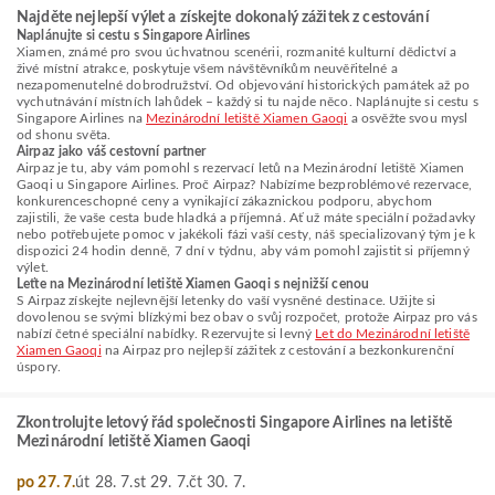
Najděte nejlepší výlet a získejte dokonalý zážitek z cestování
Naplánujte si cestu s Singapore Airlines
Xiamen, známé pro svou úchvatnou scenérii, rozmanité kulturní dědictví a
živé místní atrakce, poskytuje všem návštěvníkům neuvěřitelné a
nezapomenutelné dobrodružství. Od objevování historických památek až po
vychutnávání místních lahůdek – každý si tu najde něco. Naplánujte si cestu s
Singapore Airlines na
Mezinárodní letiště Xiamen Gaoqi
a osvěžte svou mysl
od shonu světa.
Airpaz jako váš cestovní partner
Airpaz je tu, aby vám pomohl s rezervací letů na Mezinárodní letiště Xiamen
Gaoqi u Singapore Airlines. Proč Airpaz? Nabízíme bezproblémové rezervace,
konkurenceschopné ceny a vynikající zákaznickou podporu, abychom
zajistili, že vaše cesta bude hladká a příjemná. Ať už máte speciální požadavky
nebo potřebujete pomoc v jakékoli fázi vaší cesty, náš specializovaný tým je k
dispozici 24 hodin denně, 7 dní v týdnu, aby vám pomohl zajistit si příjemný
výlet.
Leťte na Mezinárodní letiště Xiamen Gaoqi s nejnižší cenou
S Airpaz získejte nejlevnější letenky do vaší vysněné destinace. Užijte si
dovolenou se svými blízkými bez obav o svůj rozpočet, protože Airpaz pro vás
nabízí četné speciální nabídky. Rezervujte si levný
Let do Mezinárodní letiště
Xiamen Gaoqi
na Airpaz pro nejlepší zážitek z cestování a bezkonkurenční
úspory.
Zkontrolujte letový řád společnosti Singapore Airlines na letiště
Mezinárodní letiště Xiamen Gaoqi
po 27. 7.
út 28. 7.
st 29. 7.
čt 30. 7.