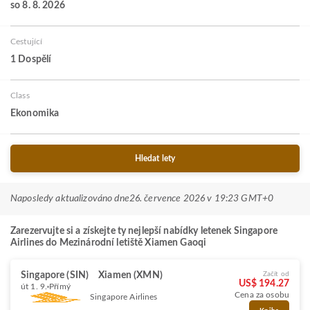
so 8. 8. 2026
Cestující
1 Dospělí
Class
Ekonomika
Hledat lety
Naposledy aktualizováno dne
26. července 2026 v 19:23 GMT+0
Zarezervujte si a získejte ty nejlepší nabídky letenek Singapore
Airlines do Mezinárodní letiště Xiamen Gaoqi
Singapore (SIN)
Xiamen (XMN)
Začít od
US$ 194.27
út 1. 9.
Přímý
Cena za osobu
Singapore Airlines