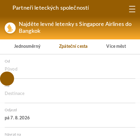
Partneři leteckých společností
Najděte levné letenky s Singapore Airlines do
Bangkok
Jednosměrný
Zpáteční cesta
Více měst
Od
Původ
Na
Destinace
Odjezd
pá 7. 8. 2026
Návrat na