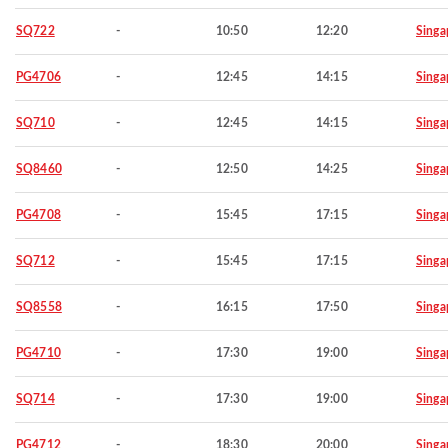
SQ722
-
10:50
12:20
Singa
PG4706
-
12:45
14:15
Singa
SQ710
-
12:45
14:15
Singa
SQ8460
-
12:50
14:25
Singa
PG4708
-
15:45
17:15
Singa
SQ712
-
15:45
17:15
Singa
SQ8558
-
16:15
17:50
Singa
PG4710
-
17:30
19:00
Singa
SQ714
-
17:30
19:00
Singa
PG4712
-
18:30
20:00
Singa