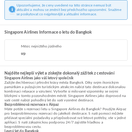
Upozorňujeme, že ceny uvedené na této stránce nemusí být
aktuální a mohou se změnit bez předchozího upozornění. Snažíme
se poskytovat co nejpřesnější a aktuální informace.
Singapore Airlines Informace o letu do Bangkok
Měsíc nejnižšího jízdného
srp
Najděte nejlepší výlet a získejte dokonalý zážitek z cestování
Singapore Airlines jako váš letový společník
Zažijte dechberoucí přírodní krásy města Bangkok. Díky svým ikonickým
památkám a pulzujícím turistickým atrakcím nabízí tato destinace dokonalou
kombinaci relaxace a vzrušení. Vytvořte si milované vzpomínky se svými
blízkými v tomto pozoruhodném městě. Singapore Airlines jako doprovod na
vaší cestě nabízí pohodlný let do vaší vysněné destinace.
Bezproblémová rezervace s Airpaz
Máte potíže s rezervací letu u Singapore Airlines do Bangkok? Použijte Airpaz
pro bezproblémovou rezervaci do jakékoli destinace. S naší pomocí můžete
přidávat speciální požadavky a přizpůsobovat své letové potřeby, vše v jedné
aplikaci. S naší zákaznickou podporou 24/7 zajistíte hladkou a
bezproblémovou cestu.
Levný let do Bangkok