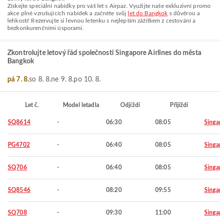
Získejte speciální nabídky pro váš let s Airpaz. Využijte naše exkluzivní promo
akce plné vzrušujících nabídek a začněte svůj
let do Bangkok
s důvěrou a
lehkostí! Rezervujte si levnou letenku s nejlepším zážitkem z cestování a
bezkonkurenčními úsporami.
Zkontrolujte letový řád společnosti Singapore Airlines do města
Bangkok
pá 7. 8.
so 8. 8.
ne 9. 8.
po 10. 8.
Let č.
Model letadla
Odjíždí
Přijíždí
SQ8614
-
06:30
08:05
Singa
PG4702
-
06:40
08:05
Singa
SQ706
-
06:40
08:05
Singa
SQ8546
-
08:20
09:55
Singa
SQ708
-
09:30
11:00
Singa