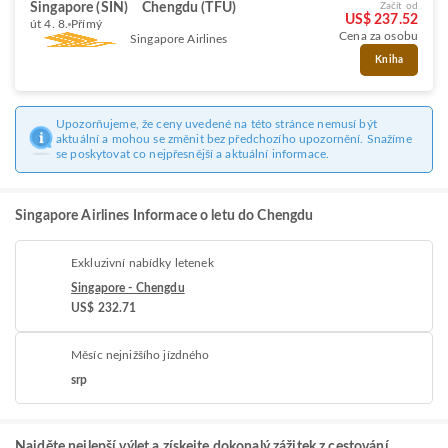
Singapore (SIN)
Chengdu (TFU)
Začít od
US$ 237.52
út 4. 8.
Přímý
Cena za osobu
Singapore Airlines
Kniha
Upozorňujeme, že ceny uvedené na této stránce nemusí být
aktuální a mohou se změnit bez předchozího upozornění. Snažíme
se poskytovat co nejpřesnější a aktuální informace.
Singapore Airlines Informace o letu do Chengdu
Exkluzivní nabídky letenek
Singapore - Chengdu
US$ 232.71
Měsíc nejnižšího jízdného
srp
Najděte nejlepší výlet a získejte dokonalý zážitek z cestování