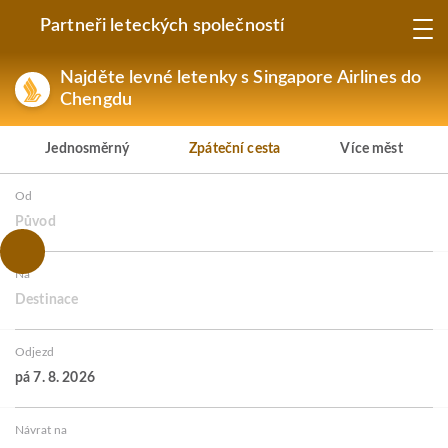
Partneři leteckých společností
Najděte levné letenky s Singapore Airlines do
Chengdu
Jednosměrný
Zpáteční cesta
Více měst
Od
Původ
Na
Destinace
Odjezd
pá 7. 8. 2026
Návrat na