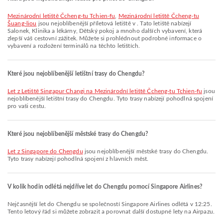
Mezinárodní letiště Čcheng-tu Tchien-fu
,
Mezinárodní letiště Čcheng-tu
Šuang-liou
jsou nejoblíbenější příletová letiště v . Tato letiště nabízejí
Salonek, Klinika a lékárny, Dětský pokoj a mnoho dalších vybavení, která
zlepší váš cestovní zážitek. Můžete si prohlédnout podrobné informace o
vybavení a rozložení terminálů na těchto letištích.
Které jsou nejoblíbenější letištní trasy do Chengdu?
let z Letiště Singapur Changi na Mezinárodní letiště Čcheng-tu Tchien-fu
jsou
nejoblíbenější letištní trasy do Chengdu. Tyto trasy nabízejí pohodlná spojení
pro vaši cestu.
Které jsou nejoblíbenější městské trasy do Chengdu?
let z Singapore do Chengdu
jsou nejoblíbenější městské trasy do Chengdu.
Tyto trasy nabízejí pohodlná spojení z hlavních měst.
V kolik hodin odlétá nejdříve let do Chengdu pomocí Singapore Airlines?
Nejčasnější let do Chengdu se společností Singapore Airlines odlétá v 12:25.
Tento letový řád si můžete zobrazit a porovnat další dostupné lety na Airpazu.