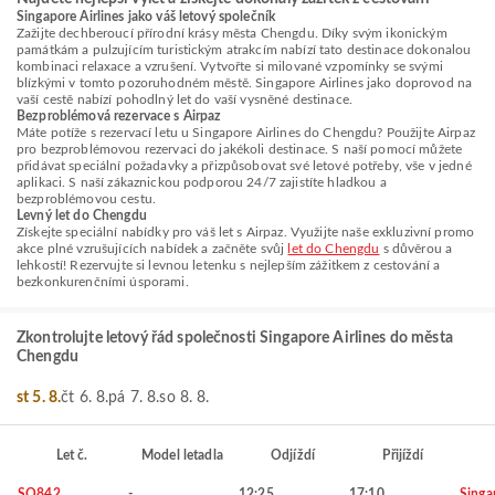
Singapore Airlines jako váš letový společník
Zažijte dechberoucí přírodní krásy města Chengdu. Díky svým ikonickým
památkám a pulzujícím turistickým atrakcím nabízí tato destinace dokonalou
kombinaci relaxace a vzrušení. Vytvořte si milované vzpomínky se svými
blízkými v tomto pozoruhodném městě. Singapore Airlines jako doprovod na
vaší cestě nabízí pohodlný let do vaší vysněné destinace.
Bezproblémová rezervace s Airpaz
Máte potíže s rezervací letu u Singapore Airlines do Chengdu? Použijte Airpaz
pro bezproblémovou rezervaci do jakékoli destinace. S naší pomocí můžete
přidávat speciální požadavky a přizpůsobovat své letové potřeby, vše v jedné
aplikaci. S naší zákaznickou podporou 24/7 zajistíte hladkou a
bezproblémovou cestu.
Levný let do Chengdu
Získejte speciální nabídky pro váš let s Airpaz. Využijte naše exkluzivní promo
akce plné vzrušujících nabídek a začněte svůj
let do Chengdu
s důvěrou a
lehkostí! Rezervujte si levnou letenku s nejlepším zážitkem z cestování a
bezkonkurenčními úsporami.
Zkontrolujte letový řád společnosti Singapore Airlines do města
Chengdu
st 5. 8.
čt 6. 8.
pá 7. 8.
so 8. 8.
Let č.
Model letadla
Odjíždí
Přijíždí
SQ842
-
12:25
17:10
Singa