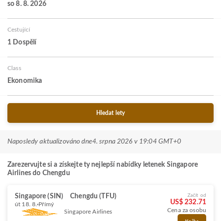
so 8. 8. 2026
Cestující
1 Dospělí
Class
Ekonomika
Hledat lety
Naposledy aktualizováno dne
4. srpna 2026 v 19:04 GMT+0
Zarezervujte si a získejte ty nejlepší nabídky letenek Singapore
Airlines do Chengdu
Singapore (SIN)
Chengdu (TFU)
Začít od
US$ 232.71
út 18. 8.
Přímý
Cena za osobu
Singapore Airlines