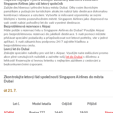
Singapore Airlines jako váš letový společník
Zažijte dechberoucí přírodní krásy města Dubai. Díky svým ikonickým
památkám a pulzujícím turistickým atrakcím nabízí tato destinace dokonalou
kombinaci relaxace a vzrušení. Vytvořte si milované vzpomínky se svými
blízkými v tomto pozoruhodném městě. Singapore Airlines jako doprovod na
vaší cestě nabízí pohodlný let do vaší vysněné destinace.
Bezproblémová rezervace s Airpaz
Máte potíže s rezervací letu u Singapore Airlines do Dubai? Použijte Airpaz
pro bezproblémovou rezervaci do jakékoli destinace. S naší pomocí můžete
přidávat speciální požadavky a přizpůsobovat své letové potřeby, vše v jedné
aplikaci. S naší zákaznickou podporou 24/7 zajistíte hladkou a
bezproblémovou cestu.
Levný let do Dubai
Získejte speciální nabídky pro váš let s Airpaz. Využijte naše exkluzivní promo
akce plné vzrušujících nabídek a začněte svůj
let do Dubai
s důvěrou a
lehkostí! Rezervujte si levnou letenku s nejlepším zážitkem z cestování a
bezkonkurenčními úsporami.
Zkontrolujte letový řád společnosti Singapore Airlines do města
Dubai
út 21. 7.
Let č.
Model letadla
Odjíždí
Přijíždí
SQ494
Boeing 777
14:40
18:00
Singa