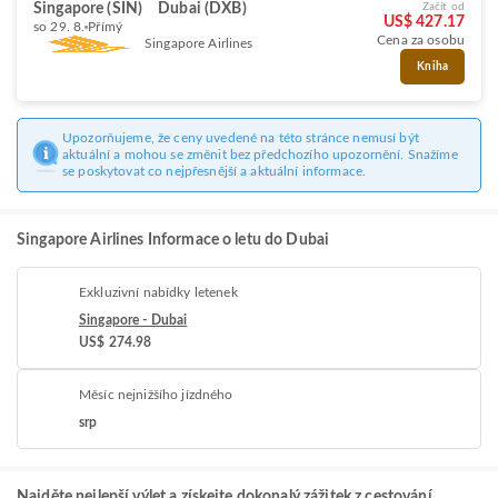
Singapore (SIN)
Dubai (DXB)
Začít od
US$ 427.17
so 29. 8.
Přímý
Cena za osobu
Singapore Airlines
Kniha
Upozorňujeme, že ceny uvedené na této stránce nemusí být
aktuální a mohou se změnit bez předchozího upozornění. Snažíme
se poskytovat co nejpřesnější a aktuální informace.
Singapore Airlines Informace o letu do Dubai
Exkluzivní nabídky letenek
Singapore - Dubai
US$ 274.98
Měsíc nejnižšího jízdného
srp
Najděte nejlepší výlet a získejte dokonalý zážitek z cestování