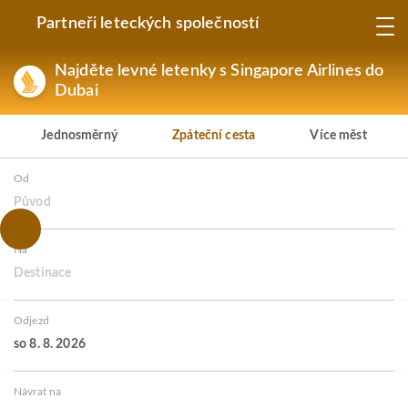
Partneři leteckých společností
Najděte levné letenky s Singapore Airlines do
Dubai
Jednosměrný
Zpáteční cesta
Více měst
Od
Původ
Na
Destinace
Odjezd
so 8. 8. 2026
Návrat na