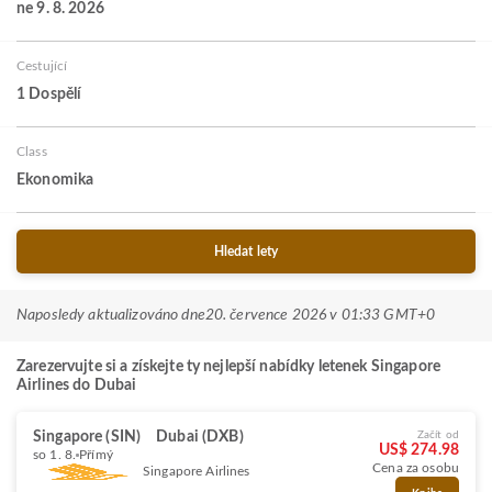
ne 9. 8. 2026
Cestující
1 Dospělí
Class
Ekonomika
Hledat lety
Naposledy aktualizováno dne
20. července 2026 v 01:33 GMT+0
Zarezervujte si a získejte ty nejlepší nabídky letenek Singapore
Airlines do Dubai
Singapore (SIN)
Dubai (DXB)
Začít od
US$ 274.98
so 1. 8.
Přímý
Cena za osobu
Singapore Airlines