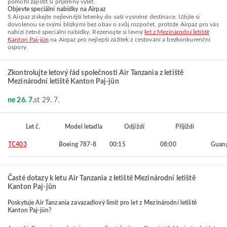
pomohl zajistit si příjemný výlet.
Objevte speciální nabídky na Airpaz
S Airpaz získejte nejlevnější letenky do vaší vysněné destinace. Užijte si
dovolenou se svými blízkými bez obav o svůj rozpočet, protože Airpaz pro vás
nabízí četné speciální nabídky. Rezervujte si levný
let z Mezinárodní letiště
Kanton Paj-jün
na Airpaz pro nejlepší zážitek z cestování a bezkonkurenční
úspory.
Zkontrolujte letový řád společnosti Air Tanzania z letiště
Mezinárodní letiště Kanton Paj-jün
ne 26. 7.
st 29. 7.
Let č.
Model letadla
Odjíždí
Přijíždí
TC403
Boeing 787-8
00:15
08:00
Guan
Časté dotazy k letu Air Tanzania z letiště Mezinárodní letiště
Kanton Paj-jün
Poskytuje Air Tanzania zavazadlový limit pro let z Mezinárodní letiště
Kanton Paj-jün?