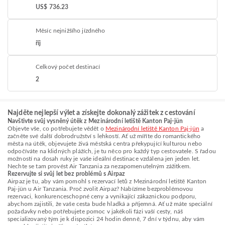
US$ 736.23
Měsíc nejnižšího jízdného
říj
Celkový počet destinací
2
Najděte nejlepší výlet a získejte dokonalý zážitek z cestování
Navštivte svůj vysněný útěk z Mezinárodní letiště Kanton Paj-jün
Objevte vše, co potřebujete vědět o
Mezinárodní letiště Kanton Paj-jün
a
začněte své další dobrodružství s lehkostí. Ať už míříte do romantického
města na útěk, objevujete živá městská centra překypující kulturou nebo
odpočíváte na klidných plážích, je tu něco pro každý typ cestovatele. S řadou
možností na dosah ruky je vaše ideální destinace vzdálena jen jeden let.
Nechte se tam provést Air Tanzania za nezapomenutelným zážitkem.
Rezervujte si svůj let bez problémů s Airpaz
Airpaz je tu, aby vám pomohl s rezervací letů z Mezinárodní letiště Kanton
Paj-jün u Air Tanzania. Proč zvolit Airpaz? Nabízíme bezproblémovou
rezervaci, konkurenceschopné ceny a vynikající zákaznickou podporu,
abychom zajistili, že vaše cesta bude hladká a příjemná. Ať už máte speciální
požadavky nebo potřebujete pomoc v jakékoli fázi vaší cesty, náš
specializovaný tým je k dispozici 24 hodin denně, 7 dní v týdnu, aby vám