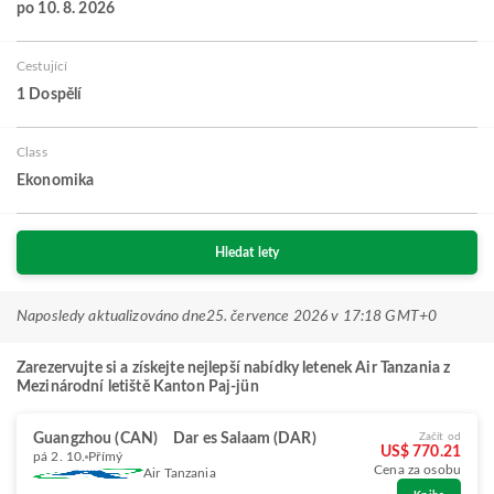
po 10. 8. 2026
Cestující
1 Dospělí
Class
Ekonomika
Hledat lety
Naposledy aktualizováno dne
25. července 2026 v 17:18 GMT+0
Zarezervujte si a získejte nejlepší nabídky letenek Air Tanzania z
Mezinárodní letiště Kanton Paj-jün
Guangzhou (CAN)
Dar es Salaam (DAR)
Začít od
US$ 770.21
pá 2. 10.
Přímý
Cena za osobu
Air Tanzania