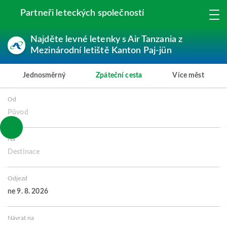
Partneři leteckých společností
Najděte levné letenky s Air Tanzania z
Mezinárodní letiště Kanton Paj-jün
Jednosměrný
Zpáteční cesta
Více měst
Od
Původ
Na
Destinace
Odjezd
ne 9. 8. 2026
Návrat na