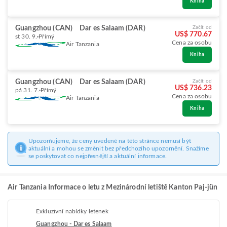
Kniha
Guangzhou (CAN)
Dar es Salaam (DAR)
Začít od
US$ 770.67
st 30. 9.
Přímý
Cena za osobu
Air Tanzania
Kniha
Guangzhou (CAN)
Dar es Salaam (DAR)
Začít od
US$ 736.23
pá 31. 7.
Přímý
Cena za osobu
Air Tanzania
Kniha
Upozorňujeme, že ceny uvedené na této stránce nemusí být
aktuální a mohou se změnit bez předchozího upozornění. Snažíme
se poskytovat co nejpřesnější a aktuální informace.
Air Tanzania Informace o letu z Mezinárodní letiště Kanton Paj-jün
Exkluzivní nabídky letenek
Guangzhou - Dar es Salaam