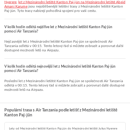
Nyerere
,
let z Mezinárodní letiště Kanton Paj-jün na Mezinárodní letiště Abeid
Amani Karume
jsou nejoblíbenější letištní trasy z Mezinárodní letiště Kanton
Paj-jün. Tyto trasy nabízejí pohodlná spojení pro vaši cestu.
V kolik hodin odlétá nejdříve let z Mezinárodní letiště Kanton Paj-jün
pomocí Air Tanzania?
Nejčasnější let z Mezinárodní letiště Kanton Paj-jün se společností Air
Tanzania odlétá v 00:15. Tento letový řád si můžete zobrazit a porovnat další
dostupné možnosti letů na Airpazu.
V kolik hodin odlétá nejnovější let z Mezinárodní letiště Kanton Paj-jün
pomocí Air Tanzania?
Poslední let z Mezinárodní letiště Kanton Paj-jün se společností Air Tanzania
odlétá v 00:15. Tento letový řád si můžete zobrazit a porovnat další dostupné
možnosti letů na Airpazu.
Populární trasa s Air Tanzania podle letišť z Mezinárodní letiště
Kanton Paj-jün
Lety od Mezinárodní letiště Kanton Paj-jün do Mezinárodní letiště Julius Nyerere