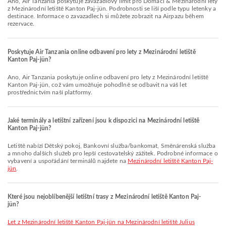
Ano, Air Tanzania poskytuje zavazadlový limit pro Domácí & Mezinárodní lety
z Mezinárodní letiště Kanton Paj-jün. Podrobnosti se liší podle typu letenky a
destinace. Informace o zavazadlech si můžete zobrazit na Airpazu během
rezervace.
Poskytuje Air Tanzania online odbavení pro lety z Mezinárodní letiště
Kanton Paj-jün?
Ano, Air Tanzania poskytuje online odbavení pro lety z Mezinárodní letiště
Kanton Paj-jün, což vám umožňuje pohodlně se odbavit na váš let
prostřednictvím naší platformy.
Jaké terminály a letištní zařízení jsou k dispozici na Mezinárodní letiště
Kanton Paj-jün?
Letiště nabízí Dětský pokoj, Bankovní služba/bankomat, Směnárenská služba
a mnoho dalších služeb pro lepší cestovatelský zážitek. Podrobné informace o
vybavení a uspořádání terminálů najdete na
Mezinárodní letiště Kanton Paj-
jün
.
Které jsou nejoblíbenější letištní trasy z Mezinárodní letiště Kanton Paj-
jün?
let z Mezinárodní letiště Kanton Paj-jün na Mezinárodní letiště Julius