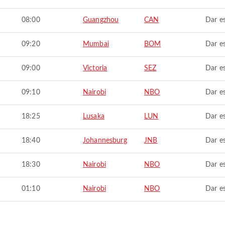
08:00
Guangzhou
CAN
Dar e
09:20
Mumbai
BOM
Dar e
09:00
Victoria
SEZ
Dar e
09:10
Nairobi
NBO
Dar e
18:25
Lusaka
LUN
Dar e
18:40
Johannesburg
JNB
Dar e
18:30
Nairobi
NBO
Dar e
01:10
Nairobi
NBO
Dar e