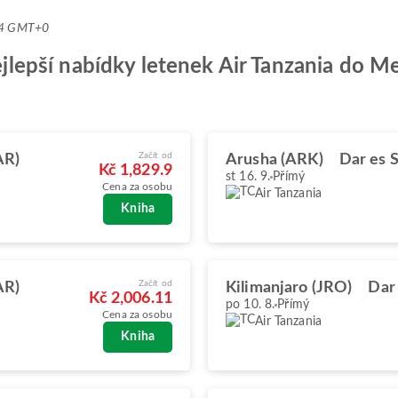
:04 GMT+0
nejlepší nabídky letenek Air Tanzania do Me
Začít od
AR)
Arusha (ARK)
Dar es 
Kč 1,829.9
st 16. 9.
Přímý
Cena za osobu
Air Tanzania
Kniha
Začít od
AR)
Kilimanjaro (JRO)
Dar
Kč 2,006.11
po 10. 8.
Přímý
Cena za osobu
Air Tanzania
Kniha