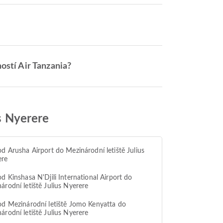
ností Air Tanzania?
us Nyerere
od Arusha Airport do Mezinárodní letiště Julius
ere
od Kinshasa N'Djili International Airport do
árodní letiště Julius Nyerere
od Mezinárodní letiště Jomo Kenyatta do
árodní letiště Julius Nyerere