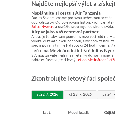
Najděte nejlepší výlet a získe
Naplánujte si cestu s Air Tanzania
Dar es Salaam, známé pro svou úchvatnou scenérii, 
dobrodružství. Od objevování historických památek 
Julius Nyerere
a osvěžte svou mysl od shonu světa.
Airpaz jako váš cestovní partner
Airpaz je tu, aby vám pomohl s rezervací letů na M
vynikající zákaznickou podporu, abychom zajistili, ž
specializovaný tým je k dispozici 24 hodin denně, 7 
Leťte na Mezinárodní letiště Julius Nyer
S Airpaz získejte nejlevnější letenky do vaší vysněné
nabídky. Rezervujte si levný
Let do Mezinárodní letiš
Zkontrolujte letový řád společ
st 22. 7. 2026
čt 23. 7. 2026
pá 24. 
Let č.
Model letadla
Odjížd