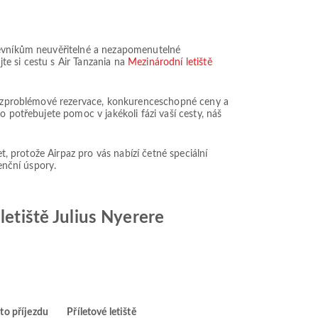
štěvníkům neuvěřitelné a nezapomenutelné
te si cestu s Air Tanzania na
Mezinárodní letiště
e bezproblémové rezervace, konkurenceschopné ceny a
o potřebujete pomoc v jakékoli fázi vaší cesty, náš
t, protože Airpaz pro vás nabízí četné speciální
enční úspory.
letiště Julius Nyerere
to příjezdu
Příletové letiště