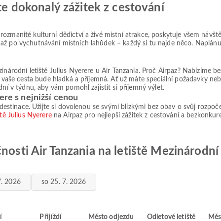
jte dokonalý zážitek z cestování
rozmanité kulturní dědictví a živé místní atrakce, poskytuje všem náv
až po vychutnávání místních lahůdek – každý si tu najde něco. Naplánuj
ezinárodní letiště Julius Nyerere u Air Tanzania. Proč Airpaz? Nabízím
e vaše cesta bude hladká a příjemná. Ať už máte speciální požadavky neb
dní v týdnu, aby vám pomohl zajistit si příjemný výlet.
ere s nejnižší cenou
 destinace. Užijte si dovolenou se svými blízkými bez obav o svůj rozpoče
tě Julius Nyerere
na Airpaz pro nejlepší zážitek z cestování a bezkonkur
nosti Air Tanzania na letiště Mezinárodní 
7. 2026
so 25. 7. 2026
í
Přijíždí
Město odjezdu
Odletové letiště
Měs