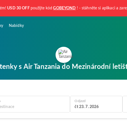
kém!
USD 30 OFF
použijte kód
GOBEYOND
! - stáhněte si aplikaci a zare
ky
Nabídky
tenky s Air Tanzania do Mezinárodní letiš
a
Odjezd
čt 23. 7. 2026