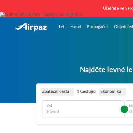
Ušetřete ve vel
Let
Hotel
Propagační
Objednáv
Najděte levné le
Zpáteční cesta
Ekonomika
1 Cestující
Od
N