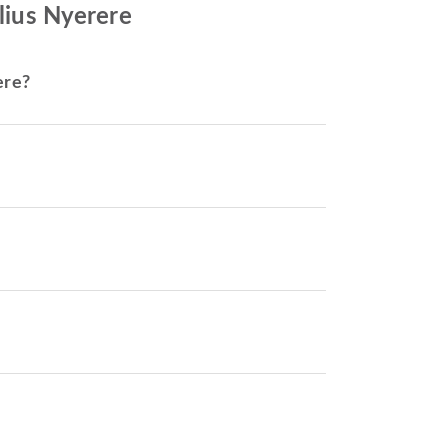
ulius Nyerere
ere?