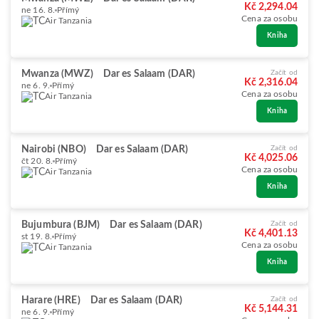
Kč 2,294.04
ne 16. 8.
Přímý
Cena za osobu
Air Tanzania
Kniha
Mwanza (MWZ)
Dar es Salaam (DAR)
Začít od
Kč 2,316.04
ne 6. 9.
Přímý
Cena za osobu
Air Tanzania
Kniha
Nairobi (NBO)
Dar es Salaam (DAR)
Začít od
Kč 4,025.06
čt 20. 8.
Přímý
Cena za osobu
Air Tanzania
Kniha
Bujumbura (BJM)
Dar es Salaam (DAR)
Začít od
Kč 4,401.13
st 19. 8.
Přímý
Cena za osobu
Air Tanzania
Kniha
Harare (HRE)
Dar es Salaam (DAR)
Začít od
Kč 5,144.31
ne 6. 9.
Přímý