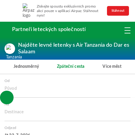
Získejte spoustu exkluzivních promo
akcí pouze v aplikaci Airpaz. Stáhnout
Stáhnout
nyní!
Partneři leteckých společností
Najděte levné letenky s Air Tanzania do Dar es
Salaam
Jednosměrný
Zpáteční cesta
Více měst
Od
Původ
Na
Destinace
Odjezd