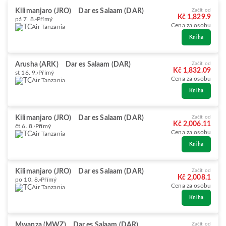
Kilimanjaro (JRO)
Dar es Salaam (DAR)
Začít od
Kč 1,829.9
pá 7. 8.
Přímý
Cena za osobu
Air Tanzania
Kniha
Arusha (ARK)
Dar es Salaam (DAR)
Začít od
Kč 1,832.09
st 16. 9.
Přímý
Cena za osobu
Air Tanzania
Kniha
Kilimanjaro (JRO)
Dar es Salaam (DAR)
Začít od
Kč 2,006.11
čt 6. 8.
Přímý
Cena za osobu
Air Tanzania
Kniha
Kilimanjaro (JRO)
Dar es Salaam (DAR)
Začít od
Kč 2,008.1
po 10. 8.
Přímý
Cena za osobu
Air Tanzania
Kniha
Mwanza (MWZ)
Dar es Salaam (DAR)
Začít od