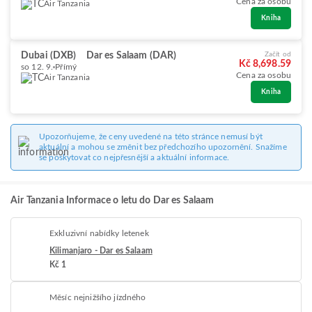
Cena za osobu
Air Tanzania
Kniha
Dubai (DXB)
Dar es Salaam (DAR)
Začít od
Kč 8,698.59
so 12. 9.
Přímý
Cena za osobu
Air Tanzania
Kniha
Upozorňujeme, že ceny uvedené na této stránce nemusí být
aktuální a mohou se změnit bez předchozího upozornění. Snažíme
se poskytovat co nejpřesnější a aktuální informace.
Air Tanzania Informace o letu do Dar es Salaam
Exkluzivní nabídky letenek
Kilimanjaro - Dar es Salaam
Kč 1
Měsíc nejnižšího jízdného