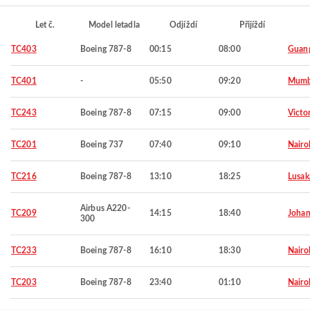
Let č.
Model letadla
Odjíždí
Přijíždí
TC403
Boeing 787-8
00:15
08:00
Guan
TC401
-
05:50
09:20
Mumb
TC243
Boeing 787-8
07:15
09:00
Victor
TC201
Boeing 737
07:40
09:10
Nairo
TC216
Boeing 787-8
13:10
18:25
Lusak
Airbus A220-
TC209
14:15
18:40
Johan
300
TC233
Boeing 787-8
16:10
18:30
Nairo
TC203
Boeing 787-8
23:40
01:10
Nairo