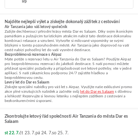
srp
Najděte nejlepší výlet a získejte dokonalý zážitek z cestování
Air Tanzania jako váš letový společník
Zažijte dechberoucí přírodní krásy města Dar es Salaam. Díky svým ikonickým
památkám a pulzujícím turistickým atrakcím nabízí tato destinace dokonalou
kombinaci relaxace a vzrušení. Vytvořte si milované vzpomínky se svými
blízkými v tomto pozoruhodném městě. Air Tanzania jako doprovod na vaší
cestě nabízí pohodlný let do vaší vysněné destinace.
Bezproblémová rezervace s Airpaz
Máte potíže s rezervací letu u Air Tanzania do Dar es Salaam? Použijte Airpaz
pro bezproblémovou rezervaci do jakékoli destinace. S naší pomocí můžete
přidávat speciální požadavky a přizpůsobovat své letové potřeby, vše v jedné
aplikaci. S naší zákaznickou podporou 24/7 zajistíte hladkou a
bezproblémovou cestu.
Levný let do Dar es Salaam
Získejte speciální nabídky pro váš let s Airpaz. Využijte naše exkluzivní promo
akce plné vzrušujících nabídek a začněte svůj
let do Dar es Salaam
s důvěrou
a lehkostí! Rezervujte si levnou letenku s nejlepším zážitkem z cestování a
bezkonkurenčními úsporami.
Zkontrolujte letový řád společnosti Air Tanzania do města Dar es
Salaam
st 22. 7.
čt 23. 7.
pá 24. 7.
so 25. 7.