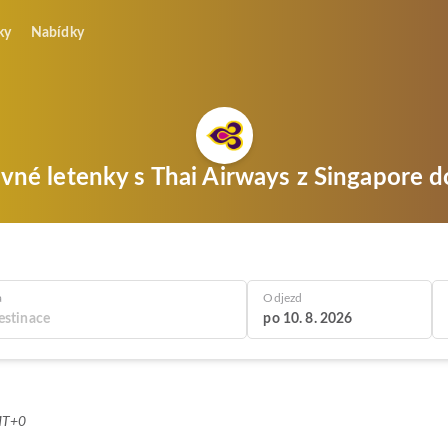
ky
Nabídky
evné letenky s Thai Airways z Singapore 
a
Odjezd
po 10. 8. 2026
MT+0