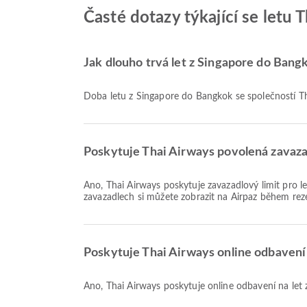
Časté dotazy týkající se letu
Jak dlouho trvá let z Singapore do Bang
Doba letu z Singapore do Bangkok se společností Th
Poskytuje Thai Airways povolená zavaza
Ano, Thai Airways poskytuje zavazadlový limit pro lety Domácí & Mezinárodní z Singapore do Bangkok. Podrobnosti se liší podle typu letenky a destinace. Podrobnosti o
zavazadlech si můžete zobrazit na Airpaz během rez
Poskytuje Thai Airways online odbavení
Ano, Thai Airways poskytuje online odbavení na le