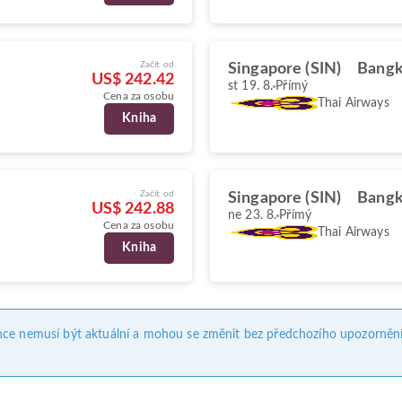
Začít od
Singapore (SIN)
Bangk
US$ 242.42
st 19. 8.
Přímý
Cena za osobu
Thai Airways
Kniha
Začít od
Singapore (SIN)
Bangk
US$ 242.88
ne 23. 8.
Přímý
Cena za osobu
Thai Airways
Kniha
nce nemusí být aktuální a mohou se změnit bez předchozího upozornění