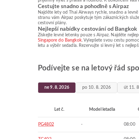
příjemný výlet s přáteli a rodinou. K dokončení vaš
Cestujte snadno a pohodlně s Airpaz
Najděte lety od Thai Airways rychle, snadno a levn
stranu vám Airpaz poskytuje tým zákaznických služeb
cestovní plány.
Nejlepší nabídky cestování od Bangkok
Získejte levné letenky pouze s Airpaz. Najděte nejle
Singapore do Bangkok
. Vylepšete svou cestu pomoc
letu a výběr sedadla. Rezervujte si levný let s nejl
Podívejte se na letový řád sp
ne 9. 8. 2026
po 10. 8. 2026
út 11. 
Let č.
Model letadla
PG4802
-
08:00