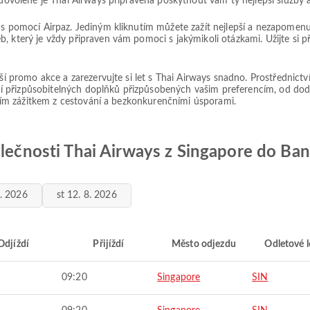
í dovolené je Thai Airways připravena poskytnout vám ty nejlepší služby 
ě s pomocí Airpaz. Jediným kliknutím můžete zažít nejlepší a nezapomen
, který je vždy připraven vám pomoci s jakýmikoli otázkami. Užijte si 
pší promo akce a zarezervujte si let s Thai Airways snadno. Prostřednictv
í přizpůsobitelných doplňků přizpůsobených vašim preferencím, od dod
epším zážitkem z cestování a bezkonkurenčními úsporami.
olečnosti Thai Airways z Singapore do Ba
8. 2026
st 12. 8. 2026
Odjíždí
Přijíždí
Město odjezdu
Odletové l
09:20
Singapore
SIN