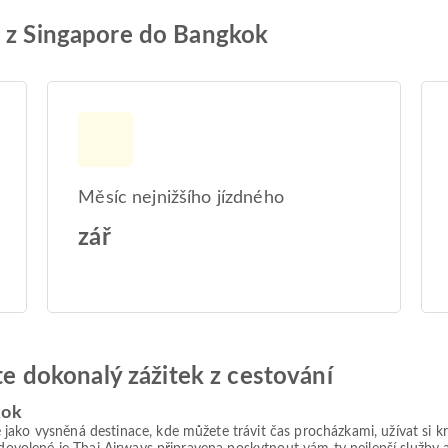
u z Singapore do Bangkok
Měsíc nejnižšího jízdného
zář
jte dokonalý zážitek z cestování
kok
ako vysněná destinace, kde můžete trávit čas procházkami, užívat si kr