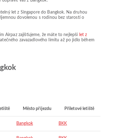
a dopravit vás z Bangkok.
utelný let z Singapore do Bangkok. Na druhou
příjemnou dovolenou s rodinou bez starostí o
ím Airpaz zajišťujeme, že máte to nejlepší
let z
atečného zavazadlového limitu až po jídlo během
ngkok
etiště
Město příjezdu
Příletové letiště
Bangkok
BKK