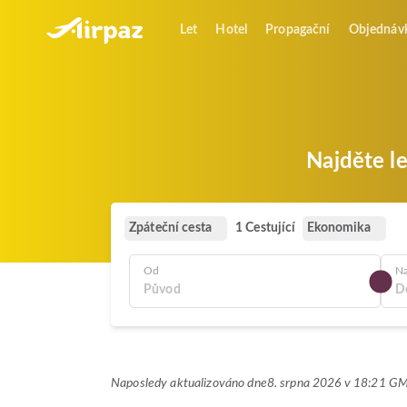
Let
Hotel
Propagační
Objednáv
Najděte l
Zpáteční cesta
Ekonomika
1 Cestující
Od
N
Naposledy aktualizováno dne
8. srpna 2026 v 18:21 G