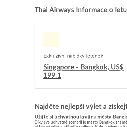
Thai Airways Informace o let
Exkluzivní nabídky letenek
Singapore - Bangkok, US$
199.1
Najděte nejlepší výlet a získe
Užijte si úchvatnou krajinu města Bang
Díky své úchvatné scenérii je město Bangkok známé j