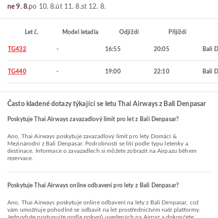
ne 9. 8.
po 10. 8.
út 11. 8.
st 12. 8.
Let č.
Model letadla
Odjíždí
Přijíždí
TG432
-
16:55
20:05
Bali 
TG440
-
19:00
22:10
Bali 
Často kladené dotazy týkající se letu Thai Airways z Bali Denpasar
Poskytuje Thai Airways zavazadlový limit pro let z Bali Denpasar?
Ano, Thai Airways poskytuje zavazadlový limit pro lety Domácí &
Mezinárodní z Bali Denpasar. Podrobnosti se liší podle typu letenky a
destinace. Informace o zavazadlech si můžete zobrazit na Airpazu během
rezervace.
Poskytuje Thai Airways online odbavení pro lety z Bali Denpasar?
Ano, Thai Airways poskytuje online odbavení na lety z Bali Denpasar, což
vám umožňuje pohodlně se odbavit na let prostřednictvím naší platformy.
Jednoduše postupujte podle pokynů uvedených na Airpaz a dokončete