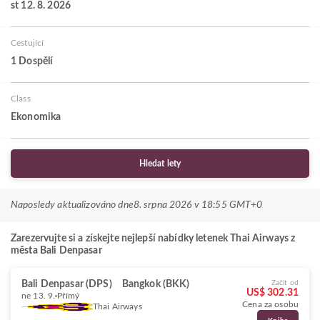
st 12. 8. 2026
Cestující
1 Dospělí
Class
Ekonomika
Hledat lety
Naposledy aktualizováno dne
8. srpna 2026 v 18:55 GMT+0
Zarezervujte si a získejte nejlepší nabídky letenek Thai Airways z
města Bali Denpasar
Bali Denpasar (DPS)
Bangkok (BKK)
Začít od
US$ 302.31
ne 13. 9.
Přímý
Cena za osobu
Thai Airways