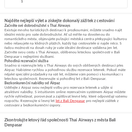
1
Najděte nejlepší výlet a získejte dokonalý zážitek z cestování
Začněte své dobrodružství s Thai Airways
Existuje mnoho turistických destinací k prozkoumání, můžete snadno najít
ideální místo pro vaše dobrodružství. Ať už míříte na dovolenou do
romantického města, objevujete pulzující městská centra překypující kulturou
nebo relaxujete na klidných plážích, každý typ cestovatele si najde něco. S
řadou možností na dosah ruky je vaše ideální destinace vzdálena jen let.
Začněte svou cestu s Thai Airways, oblíbenou leteckou společností v Bali
Denpasar s nejlepšími službami.
Pohodlná rezervační služba
Snadno si rezervujte lety s Thai Airways do svých oblíbených destinací přes
Airpaz. Nabízíme rychlou a pohodlnou službu rezervace letenek. Pokud máte
nějaké speciální požadavky na váš let, můžeme vám pomoci s komunikací s
leteckou společností. Rezervujte si pohodlný let z Bali Denpasar.
Bezkonkurenční nabídky od Airpaz
Udělejte z Airpaz svou nejlepší volbu pro rezervace letenek a užijte si
atraktivní nabídky. S intuitivním online rezervačním systémem Airpaz můžete
rychle vyhledávat, porovnávat a zajišťovat levné lety, které odpovídají vašemu
rozpočtu. Rezervujte si levný let
let z Bali Denpasar
pro nejlepší zážitek z
cestování a bezkonkurenční úspory.
Zkontrolujte letový řád společnosti Thai Airways z města Bali
Denpasar