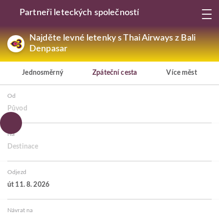
Partneři leteckých společností
Najděte levné letenky s Thai Airways z Bali
Denpasar
Jednosměrný
Zpáteční cesta
Více měst
Od
Původ
Na
Destinace
Odjezd
út 11. 8. 2026
Návrat na