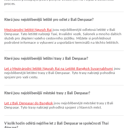
proces.
Která jsou nejoblíbenější letiště pro odlet z Bali Denpasar?
Mezinárodní letiště Ngurah Rai
jsou nejoblíbenější odletová letiště v Bali
Denpasar. Tato letiště nabízejí Taxi, Invalidní vozík, Salonek a mnoho dalších
služeb pro zlepšení vašeho cestovního zážitku. Můžete si prohlédnout
podrobné informace o vybavení a uspořádání terminálů na těchto letištích.
Které jsou nejoblíbenější letištní trasy z Bali Denpasar?
let z Mezinárodní letiště Ngurah Rai na Letiště Bangkok Suvarnabhumi
jsou
nejoblíbenější letištní trasy z Bali Denpasar. Tyto trasy nabízejí pohodlná
spojení pro vaši cestu.
Které jsou nejoblíbenější městské trasy z Bali Denpasar?
let z Bali Denpasar do Bangkok
jsou nejoblíbenější městské trasy z Bali
Denpasar. Tyto trasy nabízejí pohodlná spojení z hlavních měst.
V kolik hodin odlétá nejdříve let z Bali Denpasar se společností Thai
Airways?