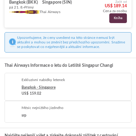
Bangkok (BKK)
Singapore (SIN)
Začít od
US$ 189.14
pá 21. 8.
Přímý
Cena za osobu
Thai Airways
Kniha
Upozorňujeme, že ceny uvedené na této stránce nemusí být
aktuální a mohou se změnit bez předchozího upozornění. Snažíme
se poskytovat co nejpřesnější a aktuální informace.
Thai Airways Informace o letu do Letiště Singapur Changi
Exkluzivní nabídky letenek
Bangkok - Singapore
US$ 159.02
Měsíc nejnižšího jízdného
srp
Najděte nejlepší výlet a získejte dokonalý zážitek z cestování