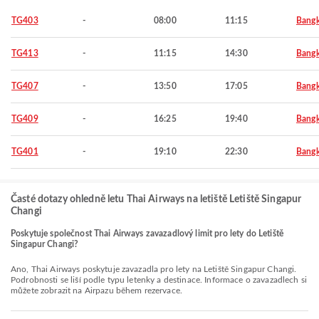
TG403
-
08:00
11:15
Bang
TG413
-
11:15
14:30
Bang
TG407
-
13:50
17:05
Bang
TG409
-
16:25
19:40
Bang
TG401
-
19:10
22:30
Bang
Časté dotazy ohledně letu Thai Airways na letiště Letiště Singapur
Changi
Poskytuje společnost Thai Airways zavazadlový limit pro lety do Letiště
Singapur Changi?
Ano, Thai Airways poskytuje zavazadla pro lety na Letiště Singapur Changi.
Podrobnosti se liší podle typu letenky a destinace. Informace o zavazadlech si
můžete zobrazit na Airpazu během rezervace.