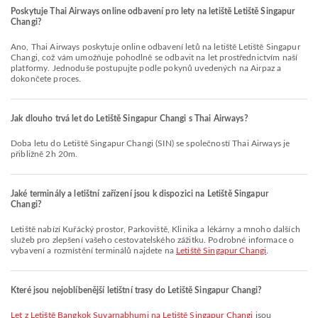
Poskytuje Thai Airways online odbavení pro lety na letiště Letiště Singapur
Changi?
Ano, Thai Airways poskytuje online odbavení letů na letiště Letiště Singapur
Changi, což vám umožňuje pohodlně se odbavit na let prostřednictvím naší
platformy. Jednoduše postupujte podle pokynů uvedených na Airpaz a
dokončete proces.
Jak dlouho trvá let do Letiště Singapur Changi s Thai Airways?
Doba letu do Letiště Singapur Changi (SIN) se společností Thai Airways je
přibližně 2h 20m.
Jaké terminály a letištní zařízení jsou k dispozici na Letiště Singapur
Changi?
Letiště nabízí Kuřácký prostor, Parkoviště, Klinika a lékárny a mnoho dalších
služeb pro zlepšení vašeho cestovatelského zážitku. Podrobné informace o
vybavení a rozmístění terminálů najdete na
Letiště Singapur Changi
.
Které jsou nejoblíbenější letištní trasy do Letiště Singapur Changi?
let z Letiště Bangkok Suvarnabhumi na Letiště Singapur Changi
jsou