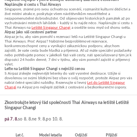
Naplánujte si cestu s Thai Airways
Singapore, známé pro svou úchvatnou scenérii, rozmanité kulturní dědictví a
živé místní atrakce, poskytuje všem návštěvníkům neuvěřitelné a
nezapomenutelné dobrodružství. Od objevování historických památek až po
vychutnávání místních lahůdek – každý si tu najde něco. Naplánujte si cestu s
Thai Airways na
Letiště Singapur Changi
a osvěžte svou mysl od shonu světa.
Airpaz jako váš cestovní partner
Airpaz je tu, aby vám pomohl s rezervací letů na Letiště Singapur Changi u
Thai Airways. Proč Airpaz? Nabízíme bezproblémové rezervace,
konkurenceschopné ceny a vynikající zákaznickou podporu, abychom
zajistili, že vaše cesta bude hladká a příjemná. Ať už máte speciální požadavky
nebo potřebujete pomoc v jakékoli fázi vaší cesty, náš specializovaný tým je k
dispozici 24 hodin denně, 7 dní v týdnu, aby vám pomohl zajistit si příjemný
výlet.
Leťte na Letiště Singapur Changi s nejnižší cenou
S Airpaz získejte nejlevnější letenky do vaší vysněné destinace. Užijte si
dovolenou se svými blízkými bez obav o svůj rozpočet, protože Airpaz pro vás
nabízí četné speciální nabídky. Rezervujte si levný
Let do Letiště Singapur
Changi
na Airpaz pro nejlepší zážitek z cestování a bezkonkurenční úspory.
Zkontrolujte letový řád společnosti Thai Airways na letiště Letiště
Singapur Changi
pá 7. 8.
so 8. 8.
ne 9. 8.
po 10. 8.
Let č.
Model letadla
Odjíždí
Přijíždí