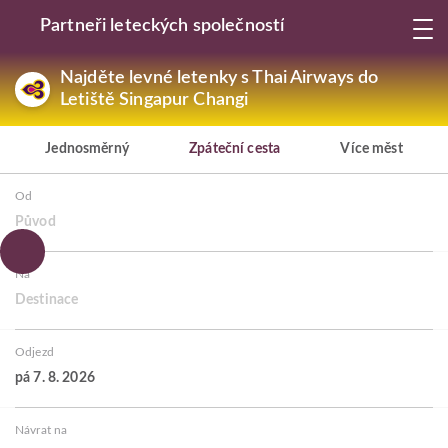
Partneři leteckých společností
Najděte levné letenky s Thai Airways do
Letiště Singapur Changi
Jednosměrný
Zpáteční cesta
Více měst
Od
Původ
Na
Destinace
Odjezd
pá 7. 8. 2026
Návrat na