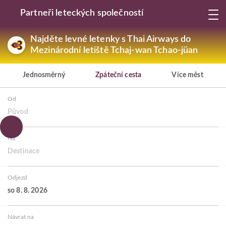
Partneři leteckých společností
Najděte levné letenky s Thai Airways do
Mezinárodní letiště Tchaj-wan Tchao-jüan
Jednosměrný
Zpáteční cesta
Více měst
Od
Původ
Na
Destinace
Odjezd
so 8. 8. 2026
Návrat na