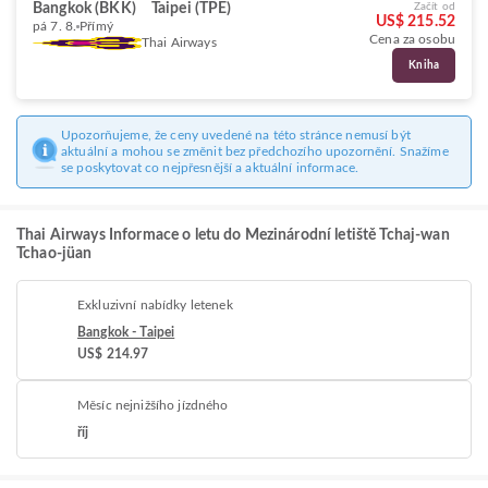
Bangkok (BKK)
Taipei (TPE)
Začít od
US$ 215.52
pá 7. 8.
Přímý
Cena za osobu
Thai Airways
Kniha
Upozorňujeme, že ceny uvedené na této stránce nemusí být
aktuální a mohou se změnit bez předchozího upozornění. Snažíme
se poskytovat co nejpřesnější a aktuální informace.
Thai Airways Informace o letu do Mezinárodní letiště Tchaj-wan
Tchao-jüan
Exkluzivní nabídky letenek
Bangkok - Taipei
US$ 214.97
Měsíc nejnižšího jízdného
říj