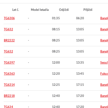
Let č.
Model letadla
Odjíždí
Přijíždí
TG6306
-
01:35
06:20
Bang
TG632
-
08:15
13:05
Bang
BR2222
-
08:25
13:05
Bang
TG632
-
08:25
13:05
Bang
TG6397
-
12:00
13:35
Seoul
TG6363
-
12:20
13:45
Fuku
TG6314
-
12:25
17:15
Bang
BR2218
-
12:40
17:20
Bang
TG634
-
12:40
17:20
Bang