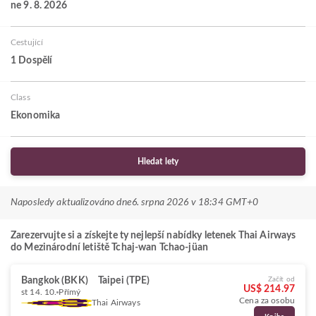
ne 9. 8. 2026
Cestující
1 Dospělí
Class
Ekonomika
Hledat lety
Naposledy aktualizováno dne
6. srpna 2026 v 18:34 GMT+0
Zarezervujte si a získejte ty nejlepší nabídky letenek Thai Airways
do Mezinárodní letiště Tchaj-wan Tchao-jüan
Bangkok (BKK)
Taipei (TPE)
Začít od
US$ 214.97
st 14. 10.
Přímý
Cena za osobu
Thai Airways