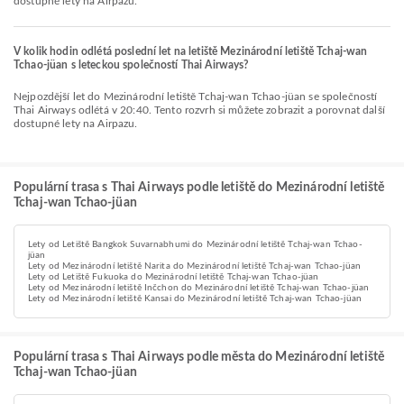
dostupné lety na Airpazu.
V kolik hodin odlétá poslední let na letiště Mezinárodní letiště Tchaj-wan
Tchao-jüan s leteckou společností Thai Airways?
Nejpozdější let do Mezinárodní letiště Tchaj-wan Tchao-jüan se společností
Thai Airways odlétá v 20:40. Tento rozvrh si můžete zobrazit a porovnat další
dostupné lety na Airpazu.
Populární trasa s Thai Airways podle letiště do Mezinárodní letiště
Tchaj-wan Tchao-jüan
Lety od Letiště Bangkok Suvarnabhumi do Mezinárodní letiště Tchaj-wan Tchao-
jüan
Lety od Mezinárodní letiště Narita do Mezinárodní letiště Tchaj-wan Tchao-jüan
Lety od Letiště Fukuoka do Mezinárodní letiště Tchaj-wan Tchao-jüan
Lety od Mezinárodní letiště Inčchon do Mezinárodní letiště Tchaj-wan Tchao-jüan
Lety od Mezinárodní letiště Kansai do Mezinárodní letiště Tchaj-wan Tchao-jüan
Populární trasa s Thai Airways podle města do Mezinárodní letiště
Tchaj-wan Tchao-jüan