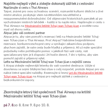
Najděte nejlepší výlet a získejte dokonalý zážitek z cestování
Naplánujte si cestu s Thai Airways
Taipei, známé pro svou úchvatnou scenérii, rozmanité kulturní dědictví a živé
místní atrakce, poskytuje všem návštěvníkům neuvěřitelné a
nezapomenutelné dobrodružství. Od objevování historických památek až po
vychutnávání místních lahůdek – každý si tu najde něco. Naplánujte si cestu s
Thai Airways na
Mezinárodní letiště Tchaj-wan Tchao-jüan
a osvěžte svou
mysl od shonu světa.
Airpaz jako váš cestovní partner
Airpaz je tu, aby vám pomohl s rezervací letů na Mezinárodní letiště Tchaj-
wan Tchao-jüan u Thai Airways. Proč Airpaz? Nabízíme bezproblémové
rezervace, konkurenceschopné ceny a vynikající zákaznickou podporu,
abychom zajistili, že vaše cesta bude hladká a příjemná. Ať už máte speciální
požadavky nebo potřebujete pomoc v jakékoli fázi vaší cesty, náš
specializovaný tým je k dispozici 24 hodin denně, 7 dní v týdnu, aby vám
pomohl zajistit si příjemný výlet.
Leťte na Mezinárodní letiště Tchaj-wan Tchao-jüan s nejnižší cenou
S Airpaz získejte nejlevnější letenky do vaší vysněné destinace. Užijte si
dovolenou se svými blízkými bez obav o svůj rozpočet, protože Airpaz pro vás
nabízí četné speciální nabídky. Rezervujte si levný
Let do Mezinárodní letiště
Tchaj-wan Tchao-jüan
na Airpaz pro nejlepší zážitek z cestování a
bezkonkurenční úspory.
Zkontrolujte letový řád společnosti Thai Airways na letiště
Mezinárodní letiště Tchaj-wan Tchao-jüan
pá 7. 8.
so 8. 8.
ne 9. 8.
po 10. 8.