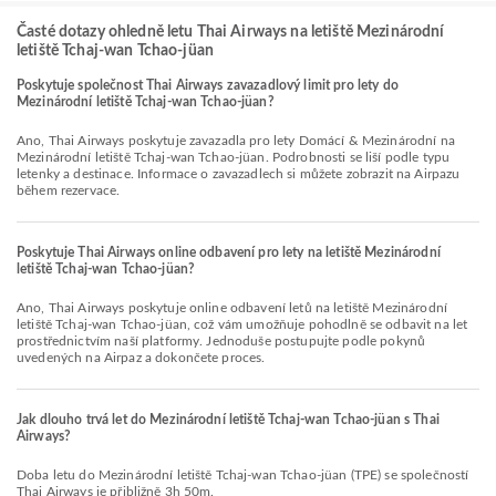
Časté dotazy ohledně letu Thai Airways na letiště Mezinárodní
letiště Tchaj-wan Tchao-jüan
Poskytuje společnost Thai Airways zavazadlový limit pro lety do
Mezinárodní letiště Tchaj-wan Tchao-jüan?
Ano, Thai Airways poskytuje zavazadla pro lety Domácí & Mezinárodní na
Mezinárodní letiště Tchaj-wan Tchao-jüan. Podrobnosti se liší podle typu
letenky a destinace. Informace o zavazadlech si můžete zobrazit na Airpazu
během rezervace.
Poskytuje Thai Airways online odbavení pro lety na letiště Mezinárodní
letiště Tchaj-wan Tchao-jüan?
Ano, Thai Airways poskytuje online odbavení letů na letiště Mezinárodní
letiště Tchaj-wan Tchao-jüan, což vám umožňuje pohodlně se odbavit na let
prostřednictvím naší platformy. Jednoduše postupujte podle pokynů
uvedených na Airpaz a dokončete proces.
Jak dlouho trvá let do Mezinárodní letiště Tchaj-wan Tchao-jüan s Thai
Airways?
Doba letu do Mezinárodní letiště Tchaj-wan Tchao-jüan (TPE) se společností
Thai Airways je přibližně 3h 50m.