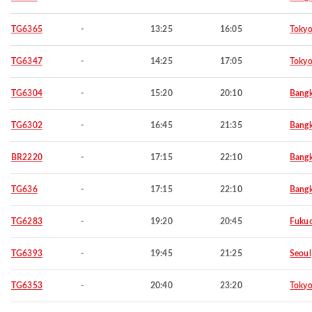
TG6365
-
13:25
16:05
Toky
TG6347
-
14:25
17:05
Toky
TG6304
-
15:20
20:10
Bang
TG6302
-
16:45
21:35
Bang
BR2220
-
17:15
22:10
Bang
TG636
-
17:15
22:10
Bang
TG6283
-
19:20
20:45
Fuku
TG6393
-
19:45
21:25
Seoul
TG6353
-
20:40
23:20
Toky