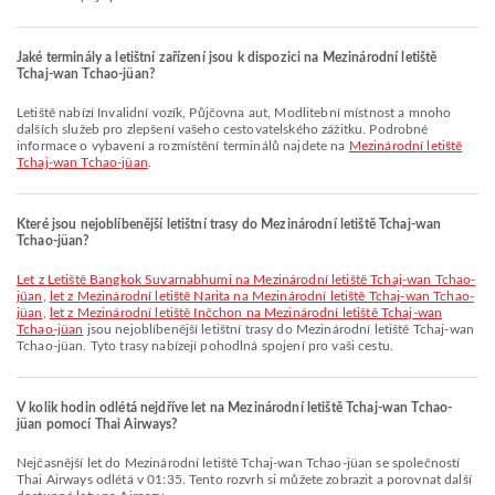
Jaké terminály a letištní zařízení jsou k dispozici na Mezinárodní letiště
Tchaj-wan Tchao-jüan?
Letiště nabízí Invalidní vozík, Půjčovna aut, Modlitební místnost a mnoho
dalších služeb pro zlepšení vašeho cestovatelského zážitku. Podrobné
informace o vybavení a rozmístění terminálů najdete na
Mezinárodní letiště
Tchaj-wan Tchao-jüan
.
Které jsou nejoblíbenější letištní trasy do Mezinárodní letiště Tchaj-wan
Tchao-jüan?
let z Letiště Bangkok Suvarnabhumi na Mezinárodní letiště Tchaj-wan Tchao-
jüan
,
let z Mezinárodní letiště Narita na Mezinárodní letiště Tchaj-wan Tchao-
jüan
,
let z Mezinárodní letiště Inčchon na Mezinárodní letiště Tchaj-wan
Tchao-jüan
jsou nejoblíbenější letištní trasy do Mezinárodní letiště Tchaj-wan
Tchao-jüan. Tyto trasy nabízejí pohodlná spojení pro vaši cestu.
V kolik hodin odlétá nejdříve let na Mezinárodní letiště Tchaj-wan Tchao-
jüan pomocí Thai Airways?
Nejčasnější let do Mezinárodní letiště Tchaj-wan Tchao-jüan se společností
Thai Airways odlétá v 01:35. Tento rozvrh si můžete zobrazit a porovnat další