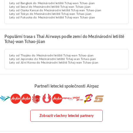
Lety od Bangkok do Mezinárodní letiště Tchaj-wan Tchao-jüan
Lety od Seoul do Mezinárodní letiště Tchaj-wan Tchao-jüan
Lety od Osaka Kansai do Mezinárodní letiště Tchaj-wan Tchao-jüan
Lety od Tokyo do Mezinárodní letiště Tchaj-wan Tchao-jüan
Lety od Fukuoka do Mezinárodní letiště Tchaj-wan Tchao-jüan
Populární trasa s Thai Airways podle zemí do Mezinárodní letiště
Tchaj-wan Tchao-jüan
Lety od Thajsko do Mezinárodní letiště Tchaj-wan Tchao-jüan
Lety od Japonsko do Mezinárodní letiště Tchaj-wan Tchao-jüan
Lety od Jižní Korea do Mezinárodní letiště Tchaj-wan Tchao-jüan
Partneři letecké společnosti Airpaz
Zobrazit všechny letecké partnery