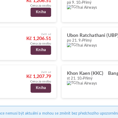
Kč 1,206.51
pá 9. 10.
Přímý
Cena za osobu
Thai Airways
Kniha
Začít od
Ubon Ratchathani (UBP
Kč 1,206.51
po 21. 9.
Přímý
Cena za osobu
Thai Airways
Kniha
Začít od
Khon Kaen (KKC)
Bang
Kč 1,207.79
st 21. 10.
Přímý
Cena za osobu
Thai Airways
Kniha
nce nemusí být aktuální a mohou se změnit bez předchozího upozornění