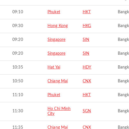
09:10
Phuket
HKT
Bangk
09:30
Hong Kong
HKG
Bangk
09:20
Singapore
SIN
Bangk
09:20
Singapore
SIN
Bangk
10:35
Hat Yai
HDY
Bangk
10:50
Chiang Mai
CNX
Bangk
11:10
Phuket
HKT
Bangk
Ho Chi Minh
11:30
SGN
Bangk
City
11:35
Chiang Mai
CNX
Bangk