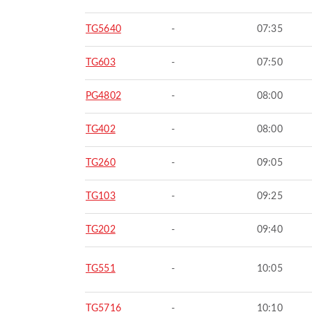
TG5640
-
07:35
TG603
-
07:50
PG4802
-
08:00
TG402
-
08:00
TG260
-
09:05
TG103
-
09:25
TG202
-
09:40
TG551
-
10:05
TG5716
-
10:10