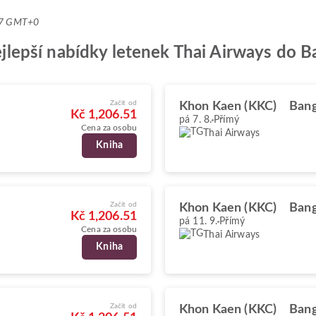
:47 GMT+0
nejlepší nabídky letenek Thai Airways do 
Začít od
Khon Kaen (KKC)
Bang
Kč 1,206.51
pá 7. 8.
Přímý
Cena za osobu
Thai Airways
Kniha
Začít od
Khon Kaen (KKC)
Bang
Kč 1,206.51
pá 11. 9.
Přímý
Cena za osobu
Thai Airways
Kniha
Začít od
Khon Kaen (KKC)
Bang