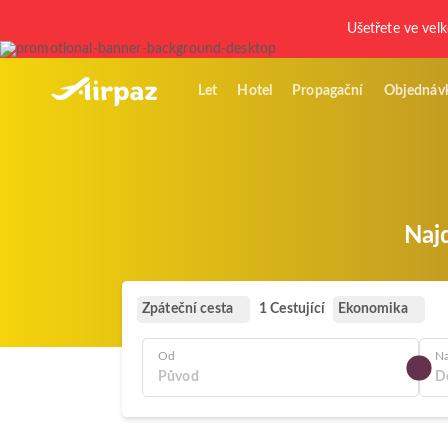
Ušetřete ve vel
Let
Hotel
Propagační
Objednáv
Naj
Zpáteční cesta
Ekonomika
1 Cestující
Od
N