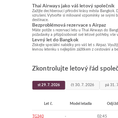
Thai Airways jako váš letový společník
Zažijte dechberoucí přírodní krásy města Bangkok. 
vzrušení. Vytvořte si milované vzpomínky se svými 
destinace.
Bezproblémová rezervace s Airpaz
Máte potíže s rezervací letu u Thai Airways do Bang
požadavky a přizpůsobovat své letové potřeby, vše v
Levný let do Bangkok
Získejte speciální nabídky pro váš let s Airpaz. Využ
levnou letenku s nejlepším zážitkem z cestování a 
Zkontrolujte letový řád spol
st 29. 7. 2026
čt 30. 7. 2026
pá 31. 
Let č.
Model letadla
Odjížd
TG340
-
02:45