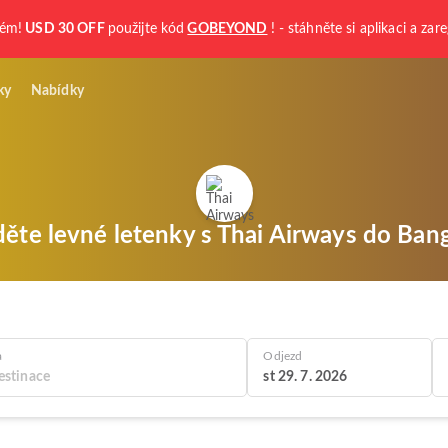
kém!
USD 30 OFF
použijte kód
GOBEYOND
! - stáhněte si aplikaci a zare
ky
Nabídky
děte levné letenky s Thai Airways do Ban
a
Odjezd
st 29. 7. 2026