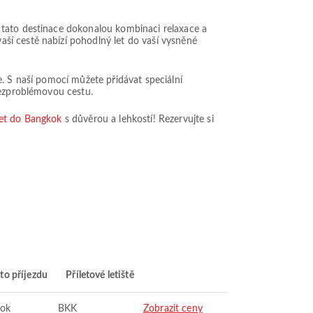
 tato destinace dokonalou kombinaci relaxace a
ší cestě nabízí pohodlný let do vaší vysněné
e. S naší pomocí můžete přidávat speciální
bezproblémovou cestu.
let do Bangkok
s důvěrou a lehkostí! Rezervujte si
to příjezdu
Příletové letiště
ok
BKK
Zobrazit ceny