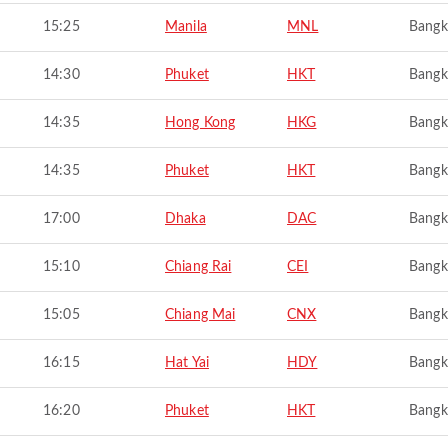
15:25
Manila
MNL
Bangk
14:30
Phuket
HKT
Bangk
14:35
Hong Kong
HKG
Bangk
14:35
Phuket
HKT
Bangk
17:00
Dhaka
DAC
Bangk
15:10
Chiang Rai
CEI
Bangk
15:05
Chiang Mai
CNX
Bangk
16:15
Hat Yai
HDY
Bangk
16:20
Phuket
HKT
Bangk