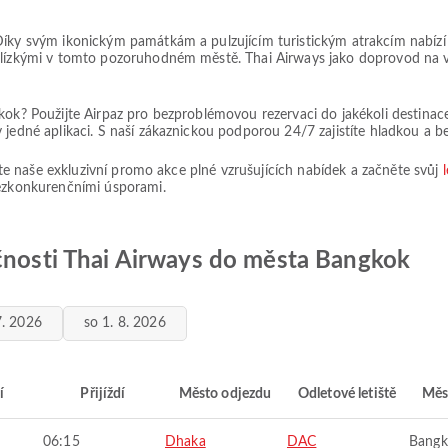
Díky svým ikonickým památkám a pulzujícím turistickým atrakcím nabízí
blízkými v tomto pozoruhodném městě. Thai Airways jako doprovod na va
kok? Použijte Airpaz pro bezproblémovou rezervaci do jakékoli destinac
 jedné aplikaci. S naší zákaznickou podporou 24/7 zajistíte hladkou a 
ijte naše exkluzivní promo akce plné vzrušujících nabídek a začněte svůj
bezkonkurenčními úsporami.
ečnosti Thai Airways do města Bangkok
7. 2026
so 1. 8. 2026
í
Přijíždí
Město odjezdu
Odletové letiště
Měs
06:15
Dhaka
DAC
Bangk