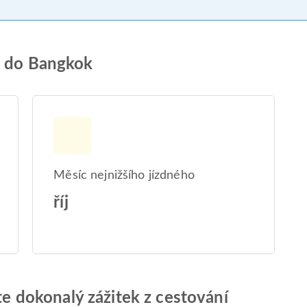
u do Bangkok
Měsíc nejnižšího jízdného
říj
jte dokonalý zážitek z cestování