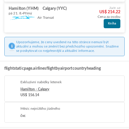
Hamilton (YHM)
Calgary (YYC)
Začít od
US$ 214.22
pá 21. 8.
Přímý
Cena za osobu
Air Transat
Kniha
Upozorňujeme, že ceny uvedené na této stránce nemusí být
aktuální a mohou se změnit bez předchozího upozornění. Snažíme
se poskytovat co nejpřesnější a aktuální informace.
flightstaticpage.airlinesflightbyairportcountryheading
Exkluzivní nabídky letenek
Hamilton - Calgary
US$ 156.14
Měsíc nejnižšího jízdného
čvc