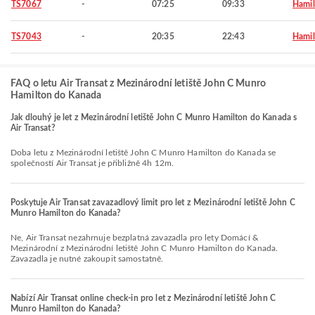
TS7067
-
07:25
09:33
Hamil
TS7043
-
20:35
22:43
Hamil
FAQ o letu Air Transat z Mezinárodní letiště John C Munro
Hamilton do Kanada
Jak dlouhý je let z Mezinárodní letiště John C Munro Hamilton do Kanada s
Air Transat?
Doba letu z Mezinárodní letiště John C Munro Hamilton do Kanada se
společností Air Transat je přibližně 4h 12m.
Poskytuje Air Transat zavazadlový limit pro let z Mezinárodní letiště John C
Munro Hamilton do Kanada?
Ne, Air Transat nezahrnuje bezplatná zavazadla pro lety Domácí &
Mezinárodní z Mezinárodní letiště John C Munro Hamilton do Kanada.
Zavazadla je nutné zakoupit samostatně.
Nabízí Air Transat online check-in pro let z Mezinárodní letiště John C
Munro Hamilton do Kanada?