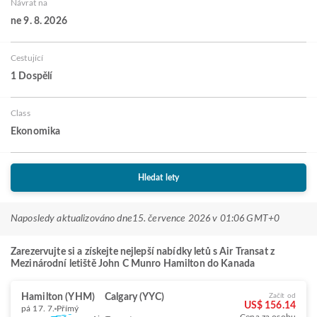
Návrat na
ne 9. 8. 2026
Cestující
1 Dospělí
Class
Ekonomika
Hledat lety
Naposledy aktualizováno dne
15. července 2026 v 01:06 GMT+0
Zarezervujte si a získejte nejlepší nabídky letů s Air Transat z
Mezinárodní letiště John C Munro Hamilton do Kanada
Hamilton (YHM)
Calgary (YYC)
Začít od
US$ 156.14
pá 17. 7.
Přímý