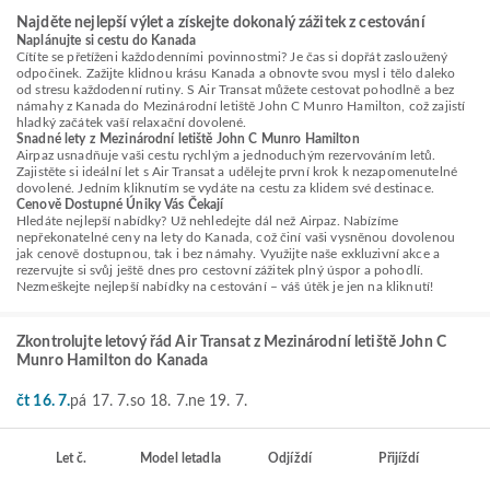
Najděte nejlepší výlet a získejte dokonalý zážitek z cestování
Naplánujte si cestu do Kanada
Cítíte se přetíženi každodenními povinnostmi? Je čas si dopřát zasloužený
odpočinek. Zažijte klidnou krásu Kanada a obnovte svou mysl i tělo daleko
od stresu každodenní rutiny. S Air Transat můžete cestovat pohodlně a bez
námahy z Kanada do Mezinárodní letiště John C Munro Hamilton, což zajistí
hladký začátek vaší relaxační dovolené.
Snadné lety z Mezinárodní letiště John C Munro Hamilton
Airpaz usnadňuje vaši cestu rychlým a jednoduchým rezervováním letů.
Zajistěte si ideální let s Air Transat a udělejte první krok k nezapomenutelné
dovolené. Jedním kliknutím se vydáte na cestu za klidem své destinace.
Cenově Dostupné Úniky Vás Čekají
Hledáte nejlepší nabídky? Už nehledejte dál než Airpaz. Nabízíme
nepřekonatelné ceny na lety do Kanada, což činí vaši vysněnou dovolenou
jak cenově dostupnou, tak i bez námahy. Využijte naše exkluzivní akce a
rezervujte si svůj ještě dnes pro cestovní zážitek plný úspor a pohodlí.
Nezmeškejte nejlepší nabídky na cestování – váš útěk je jen na kliknutí!
Zkontrolujte letový řád Air Transat z Mezinárodní letiště John C
Munro Hamilton do Kanada
čt 16. 7.
pá 17. 7.
so 18. 7.
ne 19. 7.
Let č.
Model letadla
Odjíždí
Přijíždí