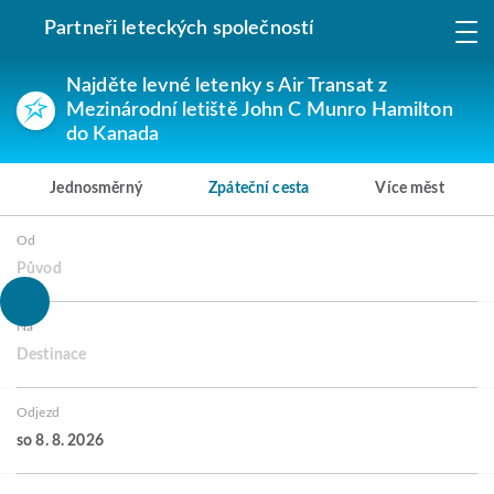
Partneři leteckých společností
Najděte levné letenky s Air Transat z
Mezinárodní letiště John C Munro Hamilton
do Kanada
Jednosměrný
Zpáteční cesta
Více měst
Od
Původ
Na
Destinace
Odjezd
so 8. 8. 2026