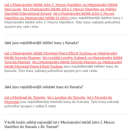
let z Mezinárodní letiště John C Munro Hamilton na Mezinárodní letiště
Vancouver
,
let z Mezinárodní letiště John C Munro Hamilton na Halifax
Stanfield International Airport
,
let z Mezinárodní letiště John C Munro
Hamilton na Mezinárodní letiště St John's
jsou nejoblíbenější letištní trasy z
Mezinárodní letiště John C Munro Hamilton. Tyto trasy nabízejí pohodlná
spojení pro vaši cestu.
Jaké jsou nejoblíbenější letištní trasy z Kanada?
let z Mezinárodní letiště Montréal Pierre Elliott Trudeau na Mezinárodní
letiště Toronto Pearson
,
let z Letiště Londýn Gatwick na Mezinárodní letiště
Toronto Pearson
,
let z Mezinárodní letiště Toronto Pearson na Mezinárodní
letiště Montréal Pierre Elliott Trudeau
jsou nejoblíbenější letištní trasy do
Kanada. Tyto trasy nabízejí pohodlná spojení pro vaši cestu.
Jaké jsou nejoblíbenější městské trasy do Kanada?
let z Montreal do Toronto
,
let z London do Toronto
,
let z Toronto do
Montreal
jsou nejoblíbenější městské trasy do Kanada. Tyto trasy nabízejí
pohodlné spojení z velkých měst.
V kolik hodin odlétá nejranější let z Mezinárodní letiště John C Munro
Hamilton do Kanada s Air Transat?