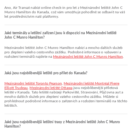
Ano, Air Transat nabízí online check-in pro let z Mezinárodní letiště John C
Munro Hamilton do Kanada, což vám umožňuje pohodlně se odbavit na váš
let prostřednictvím naší platformy.
Jaké terminály a letištní zařízení jsou k dispozici na Mezinárodní letiště
John C Munro Hamilton?
Mezinárodní letiště John C Munro Hamilton nabízí a mnoho dalších služeb
pro zlepšení vašeho cestovního zážitku. Podrobné informace o vybavení a
rozložení terminálů najdete na
Mezinárodní letiště John C Munro Hamilton
.
Jaká jsou nejoblíbenější letiště pro přílet do Kanada?
Mezinárodní letiště Toronto Pearson
,
Mezinárodní letiště Montréal Pierre
Elliott Trudeau
,
Mezinárodní letiště Ottawa
jsou nejoblíbenější příletová
letiště v Kanada. Tato letiště nabízejí Parkoviště, Stravování, Půjčovna aut a
mnoho dalších služeb pro zlepšení vašeho cestovního zážitku. Můžete si
prohlédnout podrobné informace o zařízeních a rozložení terminálů na těchto
letištích.
Jaké jsou nejoblíbenější letištní trasy z Mezinárodní letiště John C Munro
Hamilton?