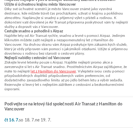
Užijte si úchvatnou krajinu města Vancouver
Díky své úchvatné scenérii je město Vancouver známé jako vysněná
destinace, kde můžete trávit čas procházkami, užívat si krajinu a poklidnou
atmosféru. Naplánujte si snadný a příjemný výlet s přáteli a rodinou. K
dokončení vaší dovolené je Air Transat připravena poskytnout vám ty nejlepší
služby a dopravit vás z Vancouver.
Cestujte snadno a pohodlně s Airpaz
Najděte lety od Air Transat rychle, snadno a levně s pomocí Airpaz. Jediným
kliknutím můžete zažít nejlepší a nezapomenutelný let z Hamilton do
Vancouver. Na druhou stranu vám Airpaz poskytuje tým zákaznických služeb,
který je vždy připraven vám pomoci s jakýmikoli otázkami. Užijte si příjemnou
dovolenou s rodinou bez starostí o cestovní plány.
Nejlepší nabídky cestování od Vancouver
Získejte levné letenky pouze s Airpaz. Najděte nejlepší promo akce a
zarezervujte si let s Air Transat snadno. Prostřednictvím Airpaz zajišťujeme, že
máte to nejlepší
let z Hamilton do Vancouver
. Vylepšete svou cestu pomocí
přizpůsobitelných doplňků přizpůsobených vašim preferencím, od
dodatečného zavazadlového limitu až po jídlo během letu a výběr sedadla.
Rezervujte si levný let s nejlepším zážitkem z cestování a bezkonkurenčními
úsporami.
Podívejte se na letový řád společnosti Air Transat z Hamilton do
Vancouver
čt 16. 7.
so 18. 7.
ne 19. 7.