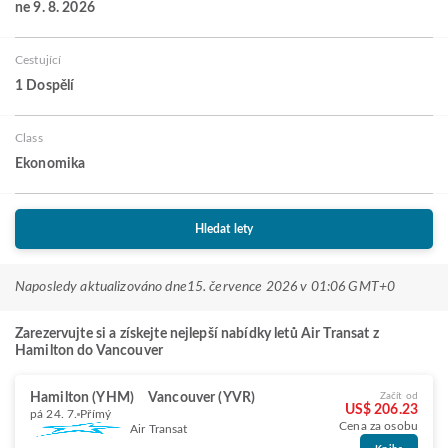
ne 9. 8. 2026
Cestující
1 Dospělí
Class
Ekonomika
Hledat lety
Naposledy aktualizováno dne
15. července 2026 v 01:06 GMT+0
Zarezervujte si a získejte nejlepší nabídky letů Air Transat z
Hamilton do Vancouver
Hamilton (YHM)
Vancouver (YVR)
Začít od
US$ 206.23
pá 24. 7.
Přímý
Cena za osobu
Air Transat