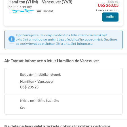
Hamilton (YHM)
Vancouver (YVR)
Začít od
US$ 263.05
po 20. 7.
Přímý
Cena za osobu
Air Transat
Kniha
Upozorňujeme, že ceny uvedené na této stránce nemusí být
aktuální a mohou se změnit bez předchozího upozornění. Snažíme
se poskytovat co nejpřesnější a aktuální informace.
Air Transat Informace o letu z Hamilton do Vancouver
Exkluzivní nabídky letenek
Hamilton - Vancouver
US$ 206.23
Měsíc nejnižšího jízdného
čvc
Najděte nejlepší výlet a získejte dokonalý zážitek z cestování