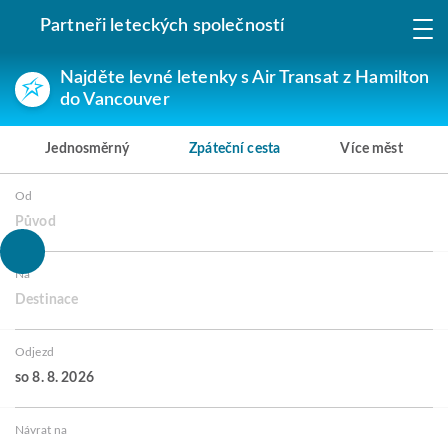
Partneři leteckých společností
Najděte levné letenky s Air Transat z Hamilton
do Vancouver
Jednosměrný
Zpáteční cesta
Více měst
Od
Původ
Na
Destinace
Odjezd
so 8. 8. 2026
Návrat na