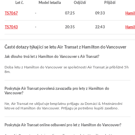
Let č.
Model letadla
Odjíždí
Přijíždí
TS7067
-
07:25
09:33
Hamil
TS7043
-
20:35
22:43
Hamil
Časté dotazy týkající se letu Air Transat z Hamilton do Vancouver
Jak dlouho trvá let z Hamilton do Vancouver s Air Transat?
Doba letu z Hamilton do Vancouver se společností Air Transat je přibližně 5h
8m.
Poskytuje Air Transat povolená zavazadla pro lety z Hamilton do
Vancouver?
Ne, Air Transat ne uključuje besplatnu prtljagu za Domácí & Mezinárodní
letove od Hamilton do Vancouver. Prtljagu je potrebno kupiti zasebno.
Poskytuje Air Transat online odbavení pro let z Hamilton do Vancouver?