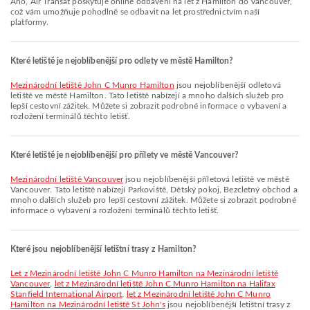
Ano, Air Transat poskytuje online odbavení na let z Hamilton do Vancouver,
což vám umožňuje pohodlně se odbavit na let prostřednictvím naší
platformy.
Které letiště je nejoblíbenější pro odlety ve městě Hamilton?
Mezinárodní letiště John C Munro Hamilton
jsou nejoblíbenější odletová
letiště ve městě Hamilton. Tato letiště nabízejí a mnoho dalších služeb pro
lepší cestovní zážitek. Můžete si zobrazit podrobné informace o vybavení a
rozložení terminálů těchto letišť.
Které letiště je nejoblíbenější pro přílety ve městě Vancouver?
Mezinárodní letiště Vancouver
jsou nejoblíbenější příletová letiště ve městě
Vancouver. Tato letiště nabízejí Parkoviště, Dětský pokoj, Bezcletný obchod a
mnoho dalších služeb pro lepší cestovní zážitek. Můžete si zobrazit podrobné
informace o vybavení a rozložení terminálů těchto letišť.
Které jsou nejoblíbenější letištní trasy z Hamilton?
let z Mezinárodní letiště John C Munro Hamilton na Mezinárodní letiště
Vancouver
,
let z Mezinárodní letiště John C Munro Hamilton na Halifax
Stanfield International Airport
,
let z Mezinárodní letiště John C Munro
Hamilton na Mezinárodní letiště St John's
jsou nejoblíbenější letištní trasy z