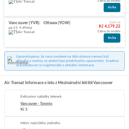
Cena za osobu
Air Transat
Kniha
Vancouver (YVR)
Ottawa (YOW)
Začít od
Kč 4,179.22
pá 25. 9.
Přímý
Cena za osobu
Air Transat
Kniha
Upozorňujeme, že ceny uvedené na této stránce nemusí být
aktuální a mohou se změnit bez předchozího upozornění. Snažíme
se poskytovat co nejpřesnější a aktuální informace.
Air Transat Informace o letu z Mezinárodní letiště Vancouver
Exkluzivní nabídky letenek
Vancouver - Toronto
Kč 3
Měsíc nejnižšího jízdného