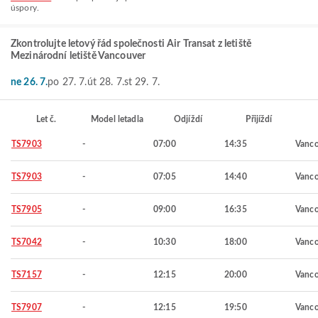
úspory.
Zkontrolujte letový řád společnosti Air Transat z letiště
Mezinárodní letiště Vancouver
ne 26. 7.
po 27. 7.
út 28. 7.
st 29. 7.
Let č.
Model letadla
Odjíždí
Přijíždí
TS7903
-
07:00
14:35
Vanco
TS7903
-
07:05
14:40
Vanco
TS7905
-
09:00
16:35
Vanco
TS7042
-
10:30
18:00
Vanco
TS7157
-
12:15
20:00
Vanco
TS7907
-
12:15
19:50
Vanco