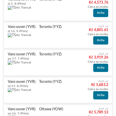
Kč 4,573.76
st 5. 8.
Přímý
Cena za osobu
Air Transat
Kniha
Vancouver (YVR)
Toronto (YYZ)
Začít od
Kč 4,801.61
st 16. 9.
Přímý
Cena za osobu
Air Transat
Kniha
Vancouver (YVR)
Toronto (YYZ)
Začít od
Kč 3,919.26
po 27. 7.
Přímý
Cena za osobu
Air Transat
Kniha
Vancouver (YVR)
Toronto (YYZ)
Začít od
Kč 5,683.2
út 25. 8.
Přímý
Cena za osobu
Air Transat
Kniha
Vancouver (YVR)
Ottawa (YOW)
Začít od
Kč 5,789.13
ne 26. 7.
Přímý