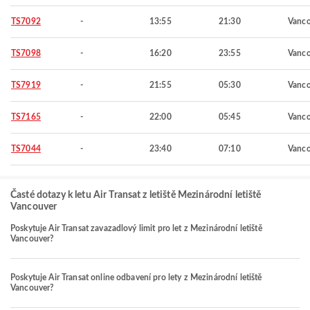
TS7092
-
13:55
21:30
Vanco
TS7098
-
16:20
23:55
Vanco
TS7919
-
21:55
05:30
Vanco
TS7165
-
22:00
05:45
Vanco
TS7044
-
23:40
07:10
Vanco
Časté dotazy k letu Air Transat z letiště Mezinárodní letiště
Vancouver
Poskytuje Air Transat zavazadlový limit pro let z Mezinárodní letiště
Vancouver?
Poskytuje Air Transat online odbavení pro lety z Mezinárodní letiště
Vancouver?