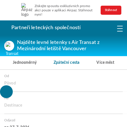
Získejte spoustu exkluzivních promo
akcí pouze v aplikaci Airpaz. Stáhnout
Stáhnout
nyní!
Partneři leteckých společností
Najděte levné letenky s Air Transat z
Mezinárodní letiště Vancouver
Jednosměrný
Zpáteční cesta
Více měst
Od
Původ
Na
Destinace
Odjezd