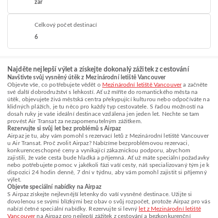
zář
Celkový počet destinací
6
Najděte nejlepší výlet a získejte dokonalý zážitek z cestování
Navštivte svůj vysněný útěk z Mezinárodní letiště Vancouver
Objevte vše, co potřebujete vědět o
Mezinárodní letiště Vancouver
a začněte
své další dobrodružství s lehkostí. Ať už míříte do romantického města na
útěk, objevujete živá městská centra překypující kulturou nebo odpočíváte na
klidných plážích, je tu něco pro každý typ cestovatele. S řadou možností na
dosah ruky je vaše ideální destinace vzdálena jen jeden let. Nechte se tam
provést Air Transat za nezapomenutelným zážitkem.
Rezervujte si svůj let bez problémů s Airpaz
Airpaz je tu, aby vám pomohl s rezervací letů z Mezinárodní letiště Vancouver
u Air Transat. Proč zvolit Airpaz? Nabízíme bezproblémovou rezervaci,
konkurenceschopné ceny a vynikající zákaznickou podporu, abychom
zajistili, že vaše cesta bude hladká a příjemná. Ať už máte speciální požadavky
nebo potřebujete pomoc v jakékoli fázi vaší cesty, náš specializovaný tým je k
dispozici 24 hodin denně, 7 dní v týdnu, aby vám pomohl zajistit si příjemný
výlet.
Objevte speciální nabídky na Airpaz
S Airpaz získejte nejlevnější letenky do vaší vysněné destinace. Užijte si
dovolenou se svými blízkými bez obav o svůj rozpočet, protože Airpaz pro vás
nabízí četné speciální nabídky. Rezervujte si levný
let z Mezinárodní letiště
Vancouver
na Airpaz pro nejlepší zážitek z cestování a bezkonkurenční