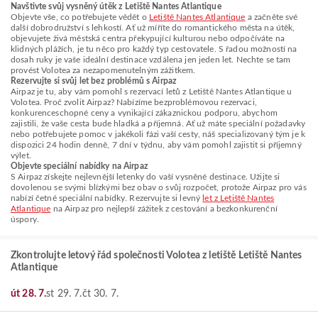
Navštivte svůj vysněný útěk z Letiště Nantes Atlantique
Objevte vše, co potřebujete vědět o
Letiště Nantes Atlantique
a začněte své
další dobrodružství s lehkostí. Ať už míříte do romantického města na útěk,
objevujete živá městská centra překypující kulturou nebo odpočíváte na
klidných plážích, je tu něco pro každý typ cestovatele. S řadou možností na
dosah ruky je vaše ideální destinace vzdálena jen jeden let. Nechte se tam
provést Volotea za nezapomenutelným zážitkem.
Rezervujte si svůj let bez problémů s Airpaz
Airpaz je tu, aby vám pomohl s rezervací letů z Letiště Nantes Atlantique u
Volotea. Proč zvolit Airpaz? Nabízíme bezproblémovou rezervaci,
konkurenceschopné ceny a vynikající zákaznickou podporu, abychom
zajistili, že vaše cesta bude hladká a příjemná. Ať už máte speciální požadavky
nebo potřebujete pomoc v jakékoli fázi vaší cesty, náš specializovaný tým je k
dispozici 24 hodin denně, 7 dní v týdnu, aby vám pomohl zajistit si příjemný
výlet.
Objevte speciální nabídky na Airpaz
S Airpaz získejte nejlevnější letenky do vaší vysněné destinace. Užijte si
dovolenou se svými blízkými bez obav o svůj rozpočet, protože Airpaz pro vás
nabízí četné speciální nabídky. Rezervujte si levný
let z Letiště Nantes
Atlantique
na Airpaz pro nejlepší zážitek z cestování a bezkonkurenční
úspory.
Zkontrolujte letový řád společnosti Volotea z letiště Letiště Nantes
Atlantique
út 28. 7.
st 29. 7.
čt 30. 7.