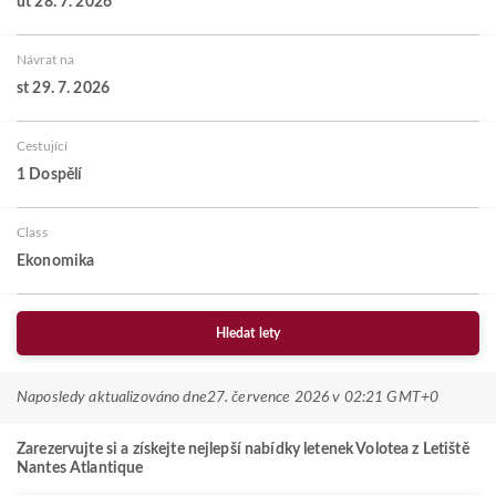
út 28. 7. 2026
Návrat na
st 29. 7. 2026
Cestující
1 Dospělí
Class
Ekonomika
Hledat lety
Naposledy aktualizováno dne
27. července 2026 v 02:21 GMT+0
Zarezervujte si a získejte nejlepší nabídky letenek Volotea z Letiště
Nantes Atlantique