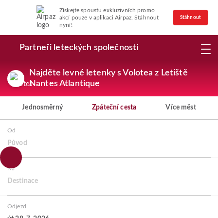
Získejte spoustu exkluzivních promo
akcí pouze v aplikaci Airpaz. Stáhnout
Stáhnout
nyní!
Partneři leteckých společností
Najděte levné letenky s Volotea z Letiště
Nantes Atlantique
Jednosměrný
Zpáteční cesta
Více měst
Od
Původ
Na
Destinace
Odjezd