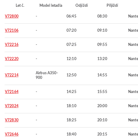
Let č.
Model letadla
Odjíždí
Přijíždí
V72800
-
06:45
08:30
Nante
V72106
-
07:20
09:10
Nante
V72216
-
07:25
09:55
Nante
V72220
-
12:10
13:20
Nante
Airbus A350-
V72214
12:50
14:55
Nante
900
V72164
-
14:25
15:55
Nante
V72024
-
18:10
20:00
Nante
V72830
-
18:25
20:10
Nante
V72646
-
18:40
20:15
Nante