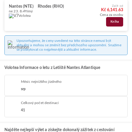
Nantes (NTE)
Rhodes (RHO)
Začít od
Kč 6,141.63
ne 23. 8.
Přímý
Cena za osobu
Volotea
Kniha
Upozorňujeme, že ceny uvedené na této stránce nemusí být
aktuální a mohou se změnit bez předchozího upozornění. Snažíme
se poskytovat co nejpřesnější a aktuální informace.
Volotea Informace o letu z Letiště Nantes Atlantique
Měsíc nejnižšího jízdného
srp
Celkový počet destinací
41
Najděte nejlepší výlet a získejte dokonalý zážitek z cestování